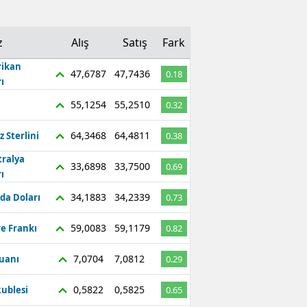
z
Alış
Satış
Fark
ikan
47,6787
47,7436
0.18
ı
55,1254
55,2510
0.32
64,3468
64,4811
z Sterlini
0.38
tralya
33,6898
33,7500
0.69
ı
34,1883
34,2339
da Doları
0.73
59,0083
59,1179
re Frankı
0.82
7,0704
7,0812
Yuanı
0.29
0,5822
0,5825
ublesi
0.65