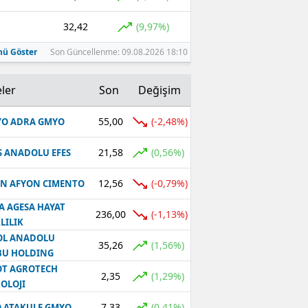
32,42
(9,97%)
ü Göster
Son Güncellenme: 09.08.2026 18:10
ler
Son
Değişim
55,00
(-2,48%)
O ADRA GMYO
21,58
(0,56%)
S ANADOLU EFES
12,56
(-0,79%)
N AFYON CIMENTO
A AGESA HAYAT
236,00
(-1,13%)
LILIK
OL ANADOLU
35,26
(1,56%)
BU HOLDING
T AGROTECH
2,35
(1,29%)
OLOJI
7,33
(0,41%)
 ATAKULE GMYO