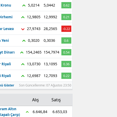
5,0214
5,0442
ç Kronu
0.62
12,9805
12,9992
Dirhemi
0.21
27,9743
28,2565
r Levası
-0.22
0,3020
0,3036
 Yeni
0.6
154,2465
154,7974
yt Dinarı
0.54
13,0730
13,1095
 Riyali
0.36
12,6987
12,7093
 Riyali
0.22
ü Göster
Son Güncellenme: 07 Ağustos 23:50
Alış
Satış
ram Altın
6.653,03
6.646,84
Kapalı Çarşı)