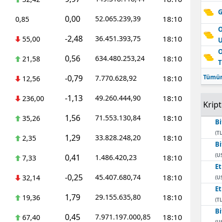
G
0,00
52.065.239,39
18:10
0,85
O
-2,48
36.451.393,75
18:10
55,00
O
0,56
634.480.253,24
18:10
21,58
T
-0,79
Tümün
7.770.628,92
18:10
12,56
-1,13
49.260.444,90
18:10
236,00
Krip
1,56
71.553.130,84
18:10
35,26
Bi
(TL
1,29
33.828.248,20
18:10
2,35
Bi
(U
0,41
1.486.420,23
18:10
7,33
E
-0,25
45.407.680,74
18:10
32,14
(U
E
1,79
29.155.635,80
18:10
19,36
(TL
Bi
0,45
7.971.197.000,85
18:10
67,40
(U