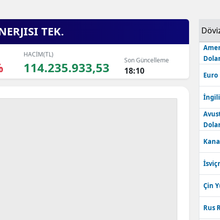
ERJISI TEK.
Dövi
Amer
HACİM(TL)
Dolar
Son Güncelleme
%
114.235.933,53
18:10
Euro
İngili
Avus
Dolar
Kana
İsviç
Çin 
Rus R