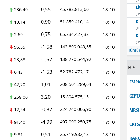
Li
0,55
45.788.813,60
18:10
236,40
(U
0,90
Ri
51.859.410,14
18:10
10,14
(TL
0,75
65.234.427,32
18:10
2,69
Ri
(U
-1,58
143.809.048,65
18:10
96,55
Tümün
-1,57
138.770.544,92
18:10
23,88
BIST 
-1,53
52.782.472,17
18:10
6,43
EMPA
1,01
208.501.289,64
18:10
42,20
GIPT
3,20
15.894.575,15
18:10
258,00
-0,87
224.740.006,90
18:10
12,54
MRS
-4,99
497.090.250,75
18:10
91,40
CRFS
0,51
25.719.982,12
18:10
9,81
KARC