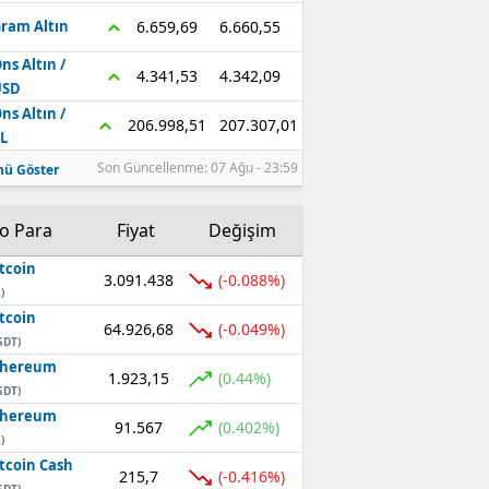
6.660,55
6.659,69
ram Altın
ns Altın /
4.342,09
4.341,53
USD
ns Altın /
207.307,01
206.998,51
L
Son Güncellenme: 07 Ağu - 23:59
ü Göster
to Para
Fiyat
Değişim
tcoin
3.091.438
(-0.088%)
)
tcoin
64.926,68
(-0.049%)
SDT)
thereum
1.923,15
(0.44%)
SDT)
thereum
91.567
(0.402%)
)
tcoin Cash
215,7
(-0.416%)
SDT)