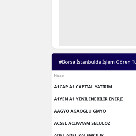
#Borsa İstanbulda İşlem Gören T
Hisse
A1CAP A1 CAPITAL YATIRIM
A1YEN A1 YENILENEBILIR ENERJI
AAGYO AGAOGLU GMYO
ACSEL ACIPAYAM SELULOZ
ADEL ADEL KALEMCILIK