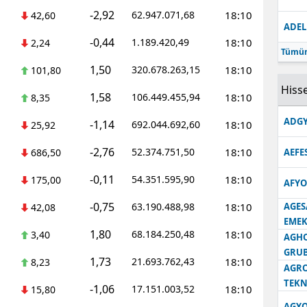
-2,92
62.947.071,68
18:10
42,60
ADEL
-0,44
1.189.420,49
18:10
2,24
Tümün
1,50
320.678.263,15
18:10
101,80
Hisse
1,58
106.449.455,94
18:10
8,35
ADGY
-1,14
692.044.692,60
18:10
25,92
-2,76
52.374.751,50
18:10
686,50
AEFE
-0,11
54.351.595,90
18:10
175,00
AFYO
-0,75
63.190.488,98
18:10
AGES
42,08
EMEK
1,80
68.184.250,48
18:10
3,40
AGH
GRU
1,73
21.693.762,43
18:10
8,23
AGRO
TEKN
-1,06
17.151.003,52
18:10
15,80
AGYO