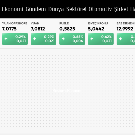
Ekonomi
Gündem
Dünya
Sektörel
Otomotiv
Şirket H
YUAN OFFSHORE
YUAN
RUBLE
İSVEÇ KRONU
BAE DIRHEM
7,0775
7,0812
0,5825
5,0442
12,9992
0.29%
0.29%
0.65%
0.62%
0.
0,021
0,021
0,004
0,031
0,