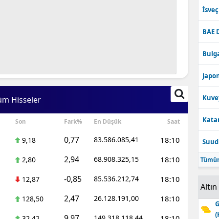
İsve
BAE 
Bulga
Japon
Kuve
üm Hisseler
Katar
Son
Fark%
En Düşük
Saat
0,77
83.586.085,41
18:10
9,18
Suudi
2,94
68.908.325,15
18:10
2,80
Tümün
-0,85
85.536.212,74
18:10
12,87
Altın
2,47
26.128.191,00
18:10
128,50
G
(
9,97
149.318.118,44
18:10
32,42