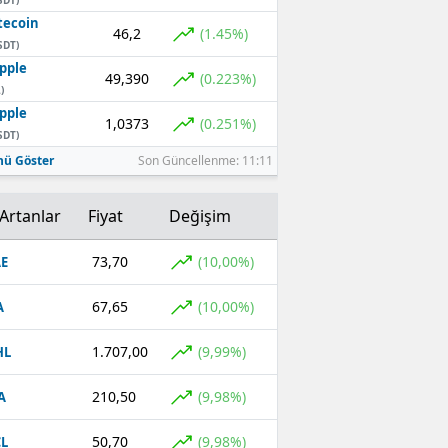
tecoin
46,2
(1.45%)
SDT)
pple
49,390
(0.223%)
)
pple
1,0373
(0.251%)
SDT)
ü Göster
Son Güncellenme: 11:11
Artanlar
Fiyat
Değişim
73,70
(10,00%)
E
67,65
(10,00%)
A
1.707,00
(9,99%)
HL
210,50
(9,98%)
A
50,70
(9,98%)
L