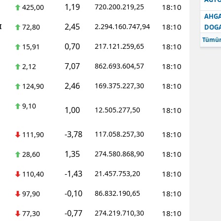
1,19
720.200.219,25
18:10
425,00
AHGA
2,45
I
2.294.160.747,94
18:10
72,80
DOG
Tümün
0,70
217.121.259,65
18:10
15,91
7,07
862.693.604,57
18:10
2,12
2,46
169.375.227,30
18:10
124,90
9,10
1,00
12.505.277,50
18:10
-3,78
117.058.257,30
18:10
111,90
1,35
274.580.868,90
18:10
28,60
-1,43
21.457.753,20
18:10
110,40
-0,10
86.832.190,65
18:10
97,90
-0,77
274.219.710,30
18:10
77,30