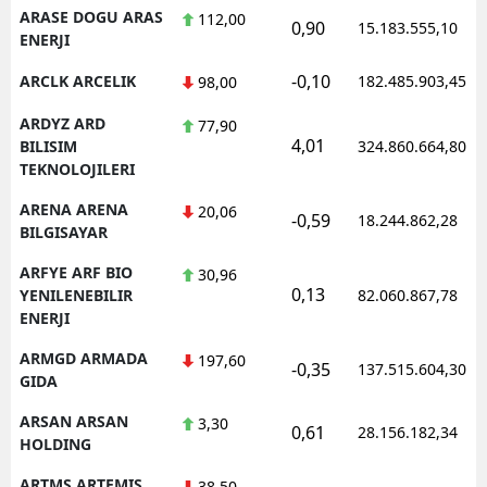
ARASE DOGU ARAS
112,00
0,90
15.183.555,10
ENERJI
-0,10
ARCLK ARCELIK
182.485.903,45
98,00
ARDYZ ARD
77,90
4,01
BILISIM
324.860.664,80
TEKNOLOJILERI
ARENA ARENA
20,06
-0,59
18.244.862,28
BILGISAYAR
ARFYE ARF BIO
30,96
0,13
YENILENEBILIR
82.060.867,78
ENERJI
ARMGD ARMADA
197,60
-0,35
137.515.604,30
GIDA
ARSAN ARSAN
3,30
0,61
28.156.182,34
HOLDING
ARTMS ARTEMIS
38,50