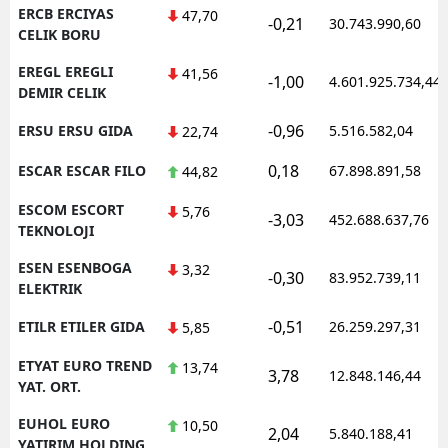
ERCB ERCIYAS
47,70
-0,21
30.743.990,60
CELIK BORU
EREGL EREGLI
41,56
-1,00
4.601.925.734,44
DEMIR CELIK
-0,96
ERSU ERSU GIDA
5.516.582,04
22,74
0,18
ESCAR ESCAR FILO
67.898.891,58
44,82
ESCOM ESCORT
5,76
-3,03
452.688.637,76
TEKNOLOJI
ESEN ESENBOGA
3,32
-0,30
83.952.739,11
ELEKTRIK
-0,51
ETILR ETILER GIDA
26.259.297,31
5,85
ETYAT EURO TREND
13,74
3,78
12.848.146,44
YAT. ORT.
EUHOL EURO
10,50
2,04
5.840.188,41
YATIRIM HOLDING