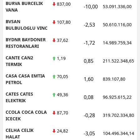
BURVA BURCELIK
837,00
-10,00
53.091.336,00
VANA
BVSAN
107,80
-2,53
50.610.116,00
BULBULOGLU VINC
BYDNR BAYDONER
37,62
-1,72
14.989.759,34
RESTORANLARI
CANTE CAN2
1,19
0,85
211.522.348,65
TERMIK
CASA CASA EMTIA
70,05
1,60
839.107,80
PETROL
CATES CATES
49,36
0,08
96.925.615,22
ELEKTRIK
CCOLA COCA COLA
87,70
-0,28
319.702.334,80
ICECEK
CELHA CELIK
24,82
-3,05
104.496.344,14
HALAT