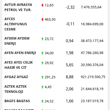
AVTUR AVRASYA
12,65
-2,32
7.476.555,64
PETROL VE TUR.
AYCES
463,50
-0,11
ALTINYUNUS
16.984.699,00
CESME
AYDEM AYDEM
23,72
0,94
38.473.177,44
ENERJI
1,98
AYEN AYEN ENERJI
47.786.260,98
34,00
AYES AYES CELIK
29,92
5,65
20.590.376,04
HASIR VE CIT
8,88
AYGAZ AYGAZ
921.219.500,75
291,25
AZTEK AZTEK
4,45
2,06
21.644.618,19
TEKNOLOJI
1,66
BAGFS BAGFAS
23.187.019,78
24,52