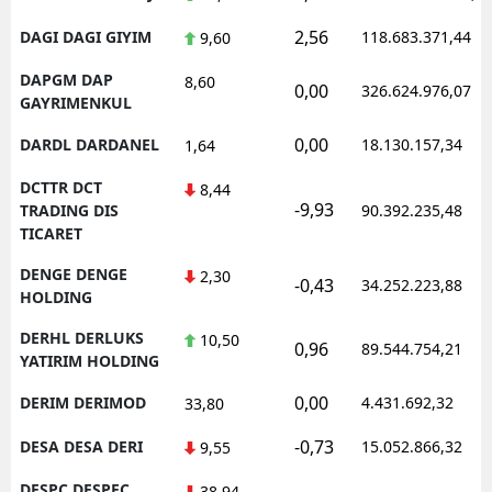
2,56
DAGI DAGI GIYIM
118.683.371,44
9,60
DAPGM DAP
8,60
0,00
326.624.976,07
GAYRIMENKUL
0,00
DARDL DARDANEL
18.130.157,34
1,64
DCTTR DCT
8,44
-9,93
TRADING DIS
90.392.235,48
TICARET
DENGE DENGE
2,30
-0,43
34.252.223,88
HOLDING
DERHL DERLUKS
10,50
0,96
89.544.754,21
YATIRIM HOLDING
0,00
DERIM DERIMOD
4.431.692,32
33,80
-0,73
DESA DESA DERI
15.052.866,32
9,55
DESPC DESPEC
38,94