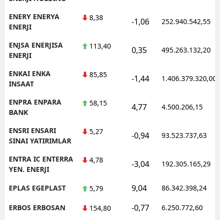
ENERY ENERYA
8,38
-1,06
252.940.542,55
ENERJI
ENJSA ENERJISA
113,40
0,35
495.263.132,20
ENERJI
ENKAI ENKA
85,85
-1,44
1.406.379.320,00
INSAAT
ENPRA ENPARA
58,15
4,77
4.500.206,15
BANK
ENSRI ENSARI
5,27
-0,94
93.523.737,63
SINAI YATIRIMLAR
ENTRA IC ENTERRA
4,78
-3,04
192.305.165,29
YEN. ENERJI
9,04
EPLAS EGEPLAST
86.342.398,24
5,79
-0,77
ERBOS ERBOSAN
6.250.772,60
154,80