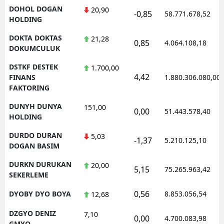
DOHOL DOGAN
20,90
-0,85
58.771.678,52
HOLDING
DOKTA DOKTAS
21,28
0,85
4.064.108,18
DOKUMCULUK
DSTKF DESTEK
1.700,00
4,42
FINANS
1.880.306.080,00
FAKTORING
DUNYH DUNYA
151,00
0,00
51.443.578,40
HOLDING
DURDO DURAN
5,03
-1,37
5.210.125,10
DOGAN BASIM
DURKN DURUKAN
20,00
5,15
75.265.963,42
SEKERLEME
0,56
DYOBY DYO BOYA
8.853.056,54
12,68
DZGYO DENIZ
7,10
0,00
4.700.083,98
GMYO