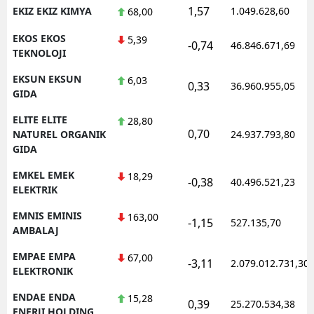
1,57
EKIZ EKIZ KIMYA
1.049.628,60
68,00
EKOS EKOS
5,39
-0,74
46.846.671,69
TEKNOLOJI
EKSUN EKSUN
6,03
0,33
36.960.955,05
GIDA
ELITE ELITE
28,80
0,70
NATUREL ORGANIK
24.937.793,80
GIDA
EMKEL EMEK
18,29
-0,38
40.496.521,23
ELEKTRIK
EMNIS EMINIS
163,00
-1,15
527.135,70
AMBALAJ
EMPAE EMPA
67,00
-3,11
2.079.012.731,30
ELEKTRONIK
ENDAE ENDA
15,28
0,39
25.270.534,38
ENERJI HOLDING