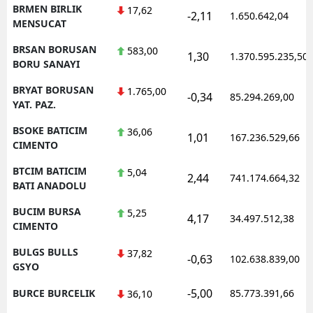
BRMEN BIRLIK
17,62
-2,11
1.650.642,04
MENSUCAT
BRSAN BORUSAN
583,00
1,30
1.370.595.235,50
BORU SANAYI
BRYAT BORUSAN
1.765,00
-0,34
85.294.269,00
YAT. PAZ.
BSOKE BATICIM
36,06
1,01
167.236.529,66
CIMENTO
BTCIM BATICIM
5,04
2,44
741.174.664,32
BATI ANADOLU
BUCIM BURSA
5,25
4,17
34.497.512,38
CIMENTO
BULGS BULLS
37,82
-0,63
102.638.839,00
GSYO
-5,00
BURCE BURCELIK
85.773.391,66
36,10