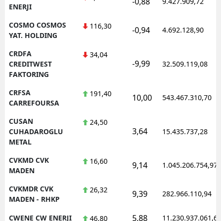
-0,88
9.427.909,72
ENERJI
COSMO COSMOS
116,30
-0,94
4.692.128,90
YAT. HOLDING
CRDFA
34,04
-9,99
CREDITWEST
32.509.119,08
FAKTORING
CRFSA
191,40
10,00
543.467.310,70
CARREFOURSA
CUSAN
24,50
3,64
CUHADAROGLU
15.435.737,28
METAL
CVKMD CVK
16,60
9,14
1.045.206.754,97
MADEN
CVKMDR CVK
26,32
9,39
282.966.110,94
MADEN - RHKP
5,88
CWENE CW ENERJI
11.230.937.061,6
46,80