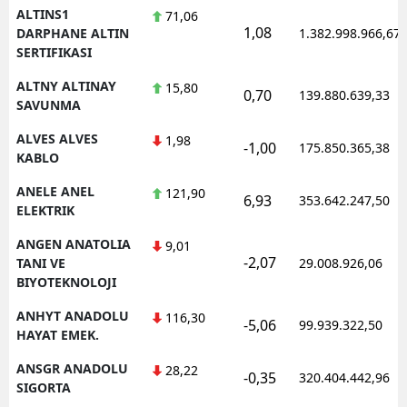
ALTINS1
71,06
1,08
DARPHANE ALTIN
1.382.998.966,67
SERTIFIKASI
ALTNY ALTINAY
15,80
0,70
139.880.639,33
SAVUNMA
ALVES ALVES
1,98
-1,00
175.850.365,38
KABLO
ANELE ANEL
121,90
6,93
353.642.247,50
ELEKTRIK
ANGEN ANATOLIA
9,01
-2,07
TANI VE
29.008.926,06
BIYOTEKNOLOJI
ANHYT ANADOLU
116,30
-5,06
99.939.322,50
HAYAT EMEK.
ANSGR ANADOLU
28,22
-0,35
320.404.442,96
SIGORTA