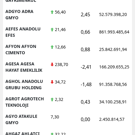
GAYRIMENKUL
ADGYO ADRA
56,40
2,45
52.579.398,20
GMYO
AEFES ANADOLU
21,46
0,66
861.993.485,64
EFES
AFYON AFYON
12,66
0,88
25.842.691,94
CIMENTO
AGESA AGESA
238,70
-2,41
166.209.655,25
HAYAT EMEKLILIK
AGHOL ANADOLU
34,72
-1,48
91.358.768,56
GRUBU HOLDING
AGROT AGROTECH
2,32
0,43
34.100.258,91
TEKNOLOJI
AGYO ATAKULE
7,30
0,00
2.450.814,57
GMYO
AHGAZ AHLATCI
32,22