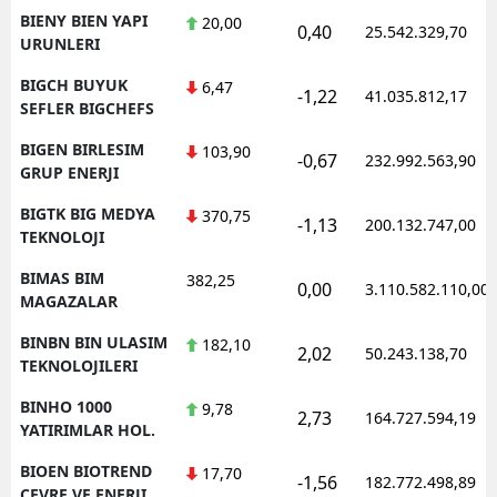
BIENY BIEN YAPI
20,00
0,40
25.542.329,70
URUNLERI
BIGCH BUYUK
6,47
-1,22
41.035.812,17
SEFLER BIGCHEFS
BIGEN BIRLESIM
103,90
-0,67
232.992.563,90
GRUP ENERJI
BIGTK BIG MEDYA
370,75
-1,13
200.132.747,00
TEKNOLOJI
BIMAS BIM
382,25
0,00
3.110.582.110,00
MAGAZALAR
BINBN BIN ULASIM
182,10
2,02
50.243.138,70
TEKNOLOJILERI
BINHO 1000
9,78
2,73
164.727.594,19
YATIRIMLAR HOL.
BIOEN BIOTREND
17,70
-1,56
182.772.498,89
CEVRE VE ENERJI