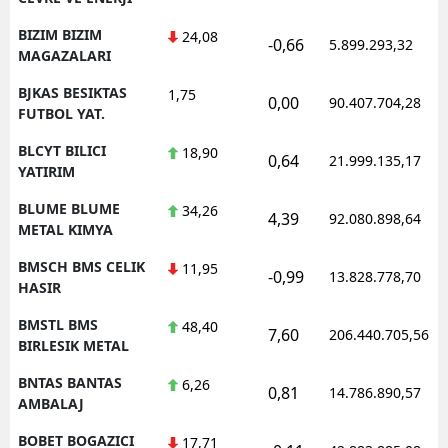
BIZIM BIZIM
24,08
-0,66
5.899.293,32
MAGAZALARI
BJKAS BESIKTAS
1,75
0,00
90.407.704,28
FUTBOL YAT.
BLCYT BILICI
18,90
0,64
21.999.135,17
YATIRIM
BLUME BLUME
34,26
4,39
92.080.898,64
METAL KIMYA
BMSCH BMS CELIK
11,95
-0,99
13.828.778,70
HASIR
BMSTL BMS
48,40
7,60
206.440.705,56
BIRLESIK METAL
BNTAS BANTAS
6,26
0,81
14.786.890,57
AMBALAJ
BOBET BOGAZICI
17,71