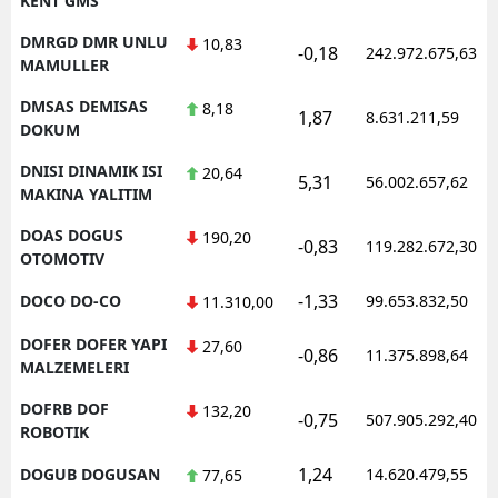
KENT GMS
DMRGD DMR UNLU
10,83
-0,18
242.972.675,63
MAMULLER
DMSAS DEMISAS
8,18
1,87
8.631.211,59
DOKUM
DNISI DINAMIK ISI
20,64
5,31
56.002.657,62
MAKINA YALITIM
DOAS DOGUS
190,20
-0,83
119.282.672,30
OTOMOTIV
-1,33
DOCO DO-CO
99.653.832,50
11.310,00
DOFER DOFER YAPI
27,60
-0,86
11.375.898,64
MALZEMELERI
DOFRB DOF
132,20
-0,75
507.905.292,40
ROBOTIK
1,24
DOGUB DOGUSAN
14.620.479,55
77,65