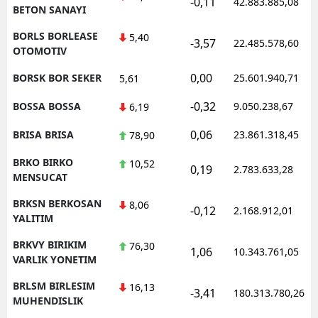
-0,11
42.883.885,08
BETON SANAYI
BORLS BORLEASE
5,40
-3,57
22.485.578,60
OTOMOTIV
0,00
BORSK BOR SEKER
25.601.940,71
5,61
-0,32
BOSSA BOSSA
9.050.238,67
6,19
0,06
BRISA BRISA
23.861.318,45
78,90
BRKO BIRKO
10,52
0,19
2.783.633,28
MENSUCAT
BRKSN BERKOSAN
8,06
-0,12
2.168.912,01
YALITIM
BRKVY BIRIKIM
76,30
1,06
10.343.761,05
VARLIK YONETIM
BRLSM BIRLESIM
16,13
-3,41
180.313.780,26
MUHENDISLIK