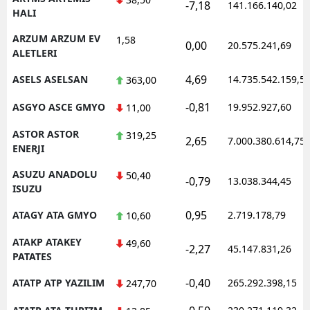
-7,18
141.166.140,02
HALI
ARZUM ARZUM EV
1,58
0,00
20.575.241,69
ALETLERI
4,69
ASELS ASELSAN
14.735.542.159,5
363,00
-0,81
ASGYO ASCE GMYO
19.952.927,60
11,00
ASTOR ASTOR
319,25
2,65
7.000.380.614,75
ENERJI
ASUZU ANADOLU
50,40
-0,79
13.038.344,45
ISUZU
0,95
ATAGY ATA GMYO
2.719.178,79
10,60
ATAKP ATAKEY
49,60
-2,27
45.147.831,26
PATATES
-0,40
ATATP ATP YAZILIM
265.292.398,15
247,70