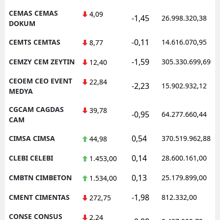
CEMAS CEMAS
4,09
-1,45
26.998.320,38
DOKUM
-0,11
CEMTS CEMTAS
14.616.070,95
8,77
-1,59
CEMZY CEM ZEYTIN
305.330.699,69
12,40
CEOEM CEO EVENT
22,84
-2,23
15.902.932,12
MEDYA
CGCAM CAGDAS
39,78
-0,95
64.277.660,44
CAM
0,54
CIMSA CIMSA
370.519.962,88
44,98
0,14
CLEBI CELEBI
28.600.161,00
1.453,00
0,13
CMBTN CIMBETON
25.179.899,00
1.534,00
-1,98
CMENT CIMENTAS
812.332,00
272,75
CONSE CONSUS
2,24