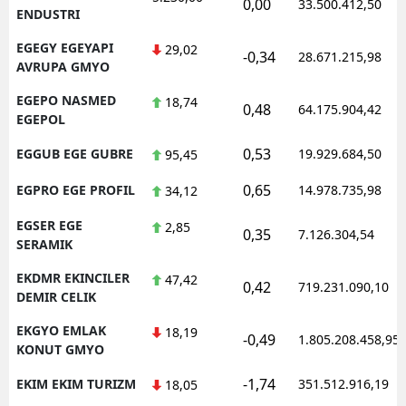
0,00
33.500.412,50
ENDUSTRI
EGEGY EGEYAPI
29,02
-0,34
28.671.215,98
AVRUPA GMYO
EGEPO NASMED
18,74
0,48
64.175.904,42
EGEPOL
0,53
EGGUB EGE GUBRE
19.929.684,50
95,45
0,65
EGPRO EGE PROFIL
14.978.735,98
34,12
EGSER EGE
2,85
0,35
7.126.304,54
SERAMIK
EKDMR EKINCILER
47,42
0,42
719.231.090,10
DEMIR CELIK
EKGYO EMLAK
18,19
-0,49
1.805.208.458,95
KONUT GMYO
-1,74
EKIM EKIM TURIZM
351.512.916,19
18,05