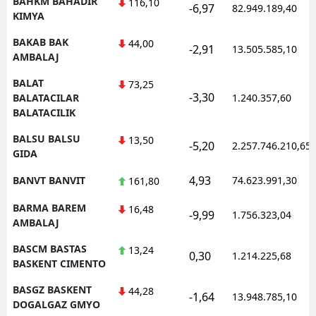
BAHKM BAHADIR
116,10
-6,97
82.949.189,40
KIMYA
BAKAB BAK
44,00
-2,91
13.505.585,10
AMBALAJ
BALAT
73,25
-3,30
BALATACILAR
1.240.357,60
BALATACILIK
BALSU BALSU
13,50
-5,20
2.257.746.210,65
GIDA
4,93
BANVT BANVIT
74.623.991,30
161,80
BARMA BAREM
16,48
-9,99
1.756.323,04
AMBALAJ
BASCM BASTAS
13,24
0,30
1.214.225,68
BASKENT CIMENTO
BASGZ BASKENT
44,28
-1,64
13.948.785,10
DOGALGAZ GMYO