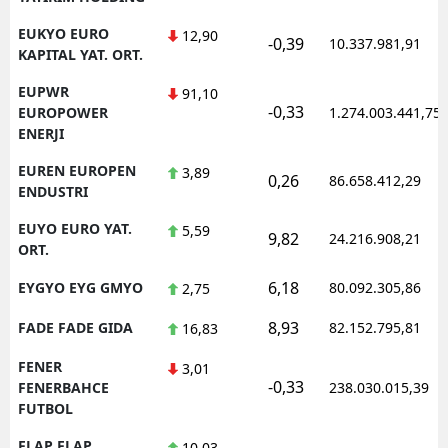
EUKYO EURO
12,90
-0,39
10.337.981,91
KAPITAL YAT. ORT.
EUPWR
91,10
-0,33
EUROPOWER
1.274.003.441,75
ENERJI
EUREN EUROPEN
3,89
0,26
86.658.412,29
ENDUSTRI
EUYO EURO YAT.
5,59
9,82
24.216.908,21
ORT.
6,18
EYGYO EYG GMYO
80.092.305,86
2,75
8,93
FADE FADE GIDA
82.152.795,81
16,83
FENER
3,01
-0,33
FENERBAHCE
238.030.015,39
FUTBOL
FLAP FLAP
10,03