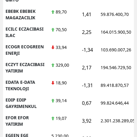
EBEBK EBEBEK
89,70
1,41
59.876.400,70
MAGAZACILIK
ECILC ECZACIBASI
70,50
2,25
164.015.900,50
ILAC
ECOGR ECOGREEN
33,94
-1,34
103.690.007,26
ENERJI
ECZYT ECZACIBASI
329,00
2,17
194.546.729,50
YATIRIM
EDATA E-DATA
18,90
-1,31
89.418.870,57
TEKNOLOJI
EDIP EDIP
39,14
0,67
99.824.646,44
GAYRIMENKUL
EFOR EFOR
19,07
3,92
2.301.238.289,05
YATIRIM
EGEEN EGE
5.230,00