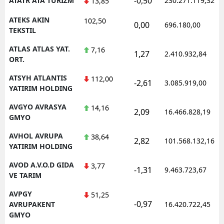
-0,50
ATATR ATA TURIZM
230.271.119,32
13,85
ATEKS AKIN
102,50
0,00
696.180,00
TEKSTIL
ATLAS ATLAS YAT.
7,16
1,27
2.410.932,84
ORT.
ATSYH ATLANTIS
112,00
-2,61
3.085.919,00
YATIRIM HOLDING
AVGYO AVRASYA
14,16
2,09
16.466.828,19
GMYO
AVHOL AVRUPA
38,64
2,82
101.568.132,16
YATIRIM HOLDING
AVOD A.V.O.D GIDA
3,77
-1,31
9.463.723,67
VE TARIM
AVPGY
51,25
-0,97
AVRUPAKENT
16.420.722,45
GMYO