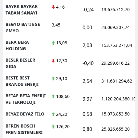
BAYRK BAYRAK
4,16
-0,24
13.676.712,70
TABAN SANAYI
BEGYO BATI EGE
3,45
0,00
23.069.307,74
GMYO
BERA BERA
13,08
2,03
153.753.271,04
HOLDING
BESLR BESLER
12,30
-0,40
29.299.616,22
GIDA
BESTE BEST
29,10
2,54
311.681.294,62
BRANDS ENERJI
BETAE BETA ENERJI
108,60
9,97
1.120.204.380,10
VE TEKNOLOJI
0,58
BEYAZ BEYAZ FILO
15.073.853,50
24,20
BFREN BOSCH
126,20
0,80
25.826.655,20
FREN SISTEMLERI