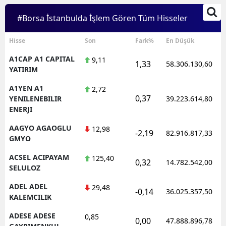
#Borsa İstanbulda İşlem Gören Tüm Hisseler
Hisse
Son
Fark%
En Düşük
A1CAP A1 CAPITAL
9,11
1,33
58.306.130,60
YATIRIM
A1YEN A1
2,72
0,37
YENILENEBILIR
39.223.614,80
ENERJI
AAGYO AGAOGLU
12,98
-2,19
82.916.817,33
GMYO
ACSEL ACIPAYAM
125,40
0,32
14.782.542,00
SELULOZ
ADEL ADEL
29,48
-0,14
36.025.357,50
KALEMCILIK
ADESE ADESE
0,85
0,00
47.888.896,78