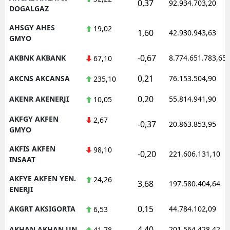
0,37
92.934.703,20
DOGALGAZ
AHSGY AHES
19,02
1,60
42.930.943,63
GMYO
-0,67
AKBNK AKBANK
8.774.651.783,65
67,10
0,21
AKCNS AKCANSA
76.153.504,90
235,10
0,20
AKENR AKENERJI
55.814.941,90
10,05
AKFGY AKFEN
2,67
-0,37
20.863.853,95
GMYO
AKFIS AKFEN
98,10
-0,20
221.606.131,10
INSAAT
AKFYE AKFEN YEN.
24,26
3,68
197.580.404,64
ENERJI
0,15
AKGRT AKSIGORTA
44.784.102,09
6,53
4,40
AKHAN AKHAN UN
201.564.428,42
41,78