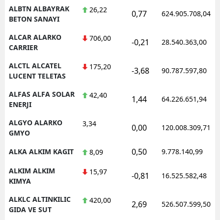
ALBTN ALBAYRAK
26,22
0,77
624.905.708,04
BETON SANAYI
ALCAR ALARKO
706,00
-0,21
28.540.363,00
CARRIER
ALCTL ALCATEL
175,20
-3,68
90.787.597,80
LUCENT TELETAS
ALFAS ALFA SOLAR
42,40
1,44
64.226.651,94
ENERJI
ALGYO ALARKO
3,34
0,00
120.008.309,71
GMYO
0,50
ALKA ALKIM KAGIT
9.778.140,99
8,09
ALKIM ALKIM
15,97
-0,81
16.525.582,48
KIMYA
ALKLC ALTINKILIC
420,00
2,69
526.507.599,50
GIDA VE SUT