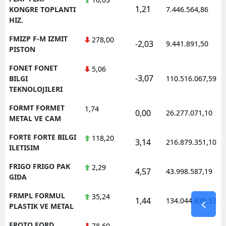
1,21
KONGRE TOPLANTI
7.446.564,86
HIZ.
FMIZP F-M IZMIT
278,00
-2,03
9.441.891,50
PISTON
FONET FONET
5,06
-3,07
BILGI
110.516.067,59
TEKNOLOJILERI
FORMT FORMET
1,74
0,00
26.277.071,10
METAL VE CAM
FORTE FORTE BILGI
118,20
3,14
216.879.351,10
ILETISIM
FRIGO FRIGO PAK
2,29
4,57
43.998.587,19
GIDA
FRMPL FORMUL
35,24
1,44
134.044.839,52
PLASTIK VE METAL
FROTO FORD
78,60