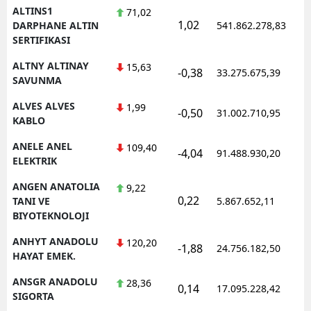
ALTINS1
71,02
1,02
1
DARPHANE ALTIN
541.862.278,83
SERTIFIKASI
ALTNY ALTINAY
15,63
-0,38
33.275.675,39
1
SAVUNMA
ALVES ALVES
1,99
-0,50
31.002.710,95
1
KABLO
ANELE ANEL
109,40
-4,04
91.488.930,20
1
ELEKTRIK
ANGEN ANATOLIA
9,22
0,22
1
TANI VE
5.867.652,11
BIYOTEKNOLOJI
ANHYT ANADOLU
120,20
-1,88
24.756.182,50
1
HAYAT EMEK.
ANSGR ANADOLU
28,36
0,14
17.095.228,42
1
SIGORTA