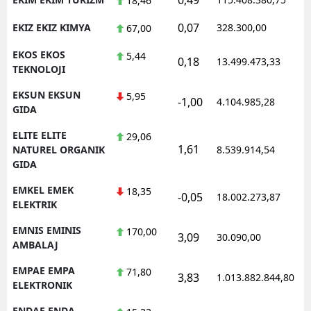
18,46
0,07
EKIZ EKIZ KIMYA
328.300,00
0
67,00
EKOS EKOS
5,44
0,18
13.499.473,33
1
TEKNOLOJI
EKSUN EKSUN
5,95
-1,00
4.104.985,28
1
GIDA
ELITE ELITE
29,06
1,61
1
NATUREL ORGANIK
8.539.914,54
GIDA
EMKEL EMEK
18,35
-0,05
18.002.273,87
1
ELEKTRIK
EMNIS EMINIS
170,00
3,09
30.090,00
0
AMBALAJ
EMPAE EMPA
71,80
3,83
1.013.882.844,80
1
ELEKTRONIK
ENDAE ENDA