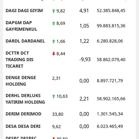
4,91
DAGI DAGI GIYIM
52.385.848,45
1
9,82
DAPGM DAP
8,69
1,05
99.883.815,36
1
GAYRIMENKUL
1,22
DARDL DARDANEL
6.280.828,06
1
1,66
DCTTR DCT
8,44
-9,93
1
TRADING DIS
58.862.079,40
TICARET
DENGE DENGE
2,31
0,00
8.897.721,79
1
HOLDING
DERHL DERLUKS
10,63
2,21
58.902.165,66
1
YATIRIM HOLDING
0,00
DERIM DERIMOD
1.301.545,34
1
33,80
0,00
DESA DESA DERI
6.023.465,49
1
9,62
DESPC DESPEC
39,50