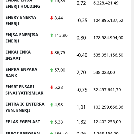
15,33
0,72
6.228.421,49
1
ENERJI HOLDING
ENERY ENERYA
8,44
-0,35
104.895.137,52
1
ENERJI
ENJSA ENERJISA
113,90
0,80
178.584.994,00
1
ENERJI
ENKAI ENKA
86,75
-0,40
535.951.156,50
1
INSAAT
ENPRA ENPARA
57,00
2,70
538.023,00
0
BANK
ENSRI ENSARI
5,28
-0,75
32.497.641,79
1
SINAI YATIRIMLAR
ENTRA IC ENTERRA
4,98
1,01
103.299.666,36
1
YEN. ENERJI
1,32
EPLAS EGEPLAST
12.402.255,09
1
5,38
0,06
ERBOS ERBOSAN
1.768.154,20
1
156,10