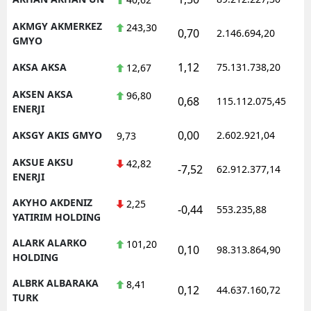
AKMGY AKMERKEZ
243,30
0,70
2.146.694,20
1
GMYO
1,12
AKSA AKSA
75.131.738,20
1
12,67
AKSEN AKSA
96,80
0,68
115.112.075,45
1
ENERJI
0,00
AKSGY AKIS GMYO
2.602.921,04
1
9,73
AKSUE AKSU
42,82
-7,52
62.912.377,14
1
ENERJI
AKYHO AKDENIZ
2,25
-0,44
553.235,88
1
YATIRIM HOLDING
ALARK ALARKO
101,20
0,10
98.313.864,90
1
HOLDING
ALBRK ALBARAKA
8,41
0,12
44.637.160,72
1
TURK