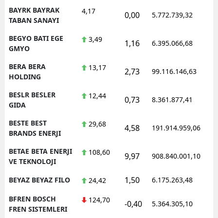
BAYRK BAYRAK
4,17
0,00
5.772.739,32
1
TABAN SANAYI
BEGYO BATI EGE
3,49
1,16
6.395.066,68
1
GMYO
BERA BERA
13,17
2,73
99.116.146,63
1
HOLDING
BESLR BESLER
12,44
0,73
8.361.877,41
1
GIDA
BESTE BEST
29,68
4,58
191.914.959,06
1
BRANDS ENERJI
BETAE BETA ENERJI
108,60
9,97
908.840.001,10
1
VE TEKNOLOJI
1,50
BEYAZ BEYAZ FILO
6.175.263,48
1
24,42
BFREN BOSCH
124,70
-0,40
5.364.305,10
1
FREN SISTEMLERI