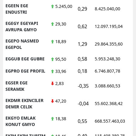
EGEEN EGE
5.245,00
0,29
8.425.040,00
1
ENDUSTRI
EGEGY EGEYAPI
29,30
0,62
12.097.195,04
1
AVRUPA GMYO
EGEPO NASMED
18,89
1,29
29.864.355,60
1
EGEPOL
0,58
EGGUB EGE GUBRE
5.953.248,30
1
95,50
0,18
EGPRO EGE PROFIL
6.746.807,78
1
33,96
EGSER EGE
2,83
-0,35
3.088.660,53
1
SERAMIK
EKDMR EKINCILER
47,20
-0,04
55.602.368,42
1
DEMIR CELIK
EKGYO EMLAK
18,38
0,55
668.557.463,03
1
KONUT GMYO
0,49
EKIM EKIM TURIZM
115.408.380,75
1