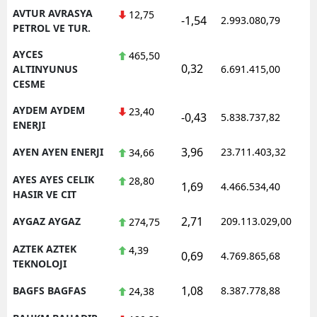
AVTUR AVRASYA
12,75
-1,54
2.993.080,79
1
PETROL VE TUR.
AYCES
465,50
0,32
1
ALTINYUNUS
6.691.415,00
CESME
AYDEM AYDEM
23,40
-0,43
5.838.737,82
1
ENERJI
3,96
AYEN AYEN ENERJI
23.711.403,32
1
34,66
AYES AYES CELIK
28,80
1,69
4.466.534,40
0
HASIR VE CIT
2,71
AYGAZ AYGAZ
209.113.029,00
1
274,75
AZTEK AZTEK
4,39
0,69
4.769.865,68
1
TEKNOLOJI
1,08
BAGFS BAGFAS
8.387.778,88
1
24,38