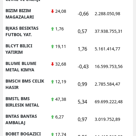
BIZIM BIZIM
24,08
-0,66
2.288.050,98
1
MAGAZALARI
BJKAS BESIKTAS
1,76
0,57
37.938.755,31
1
FUTBOL YAT.
BLCYT BILICI
19,11
1,76
5.161.414,77
1
YATIRIM
BLUME BLUME
32,68
-0,43
16.599.753,56
1
METAL KIMYA
BMSCH BMS CELIK
12,19
0,99
2.785.584,47
1
HASIR
BMSTL BMS
47,38
5,34
69.699.222,48
1
BIRLESIK METAL
BNTAS BANTAS
6,27
0,97
3.019.752,89
1
AMBALAJ
BOBET BOGAZICI
17,74