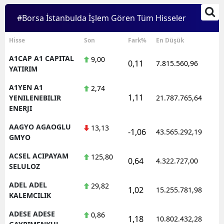
#Borsa İstanbulda İşlem Gören Tüm Hisseler
Hisse
Son
Fark%
En Düşük
A1CAP A1 CAPITAL
9,00
0,11
7.815.560,96
1
YATIRIM
A1YEN A1
2,74
1,11
1
YENILENEBILIR
21.787.765,64
ENERJI
AAGYO AGAOGLU
13,13
-1,06
43.565.292,19
1
GMYO
ACSEL ACIPAYAM
125,80
0,64
4.322.727,00
1
SELULOZ
ADEL ADEL
29,82
1,02
15.255.781,98
1
KALEMCILIK
ADESE ADESE
0,86
1,18
10.802.432,28
1