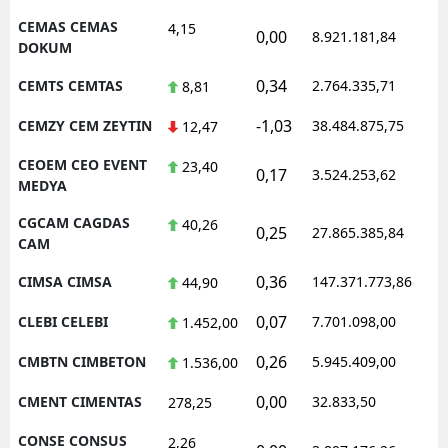
CEMAS CEMAS
4,15
0,00
8.921.181,84
1
DOKUM
0,34
CEMTS CEMTAS
2.764.335,71
1
8,81
-1,03
CEMZY CEM ZEYTIN
38.484.875,75
1
12,47
CEOEM CEO EVENT
23,40
0,17
3.524.253,62
1
MEDYA
CGCAM CAGDAS
40,26
0,25
27.865.385,84
1
CAM
0,36
CIMSA CIMSA
147.371.773,86
1
44,90
0,07
CLEBI CELEBI
7.701.098,00
1
1.452,00
0,26
CMBTN CIMBETON
5.945.409,00
1
1.536,00
0,00
CMENT CIMENTAS
32.833,50
0
278,25
CONSE CONSUS
2,26