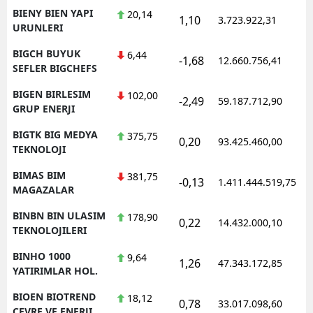
BIENY BIEN YAPI
20,14
1,10
3.723.922,31
1
URUNLERI
BIGCH BUYUK
6,44
-1,68
12.660.756,41
1
SEFLER BIGCHEFS
BIGEN BIRLESIM
102,00
-2,49
59.187.712,90
1
GRUP ENERJI
BIGTK BIG MEDYA
375,75
0,20
93.425.460,00
1
TEKNOLOJI
BIMAS BIM
381,75
-0,13
1.411.444.519,75
1
MAGAZALAR
BINBN BIN ULASIM
178,90
0,22
14.432.000,10
1
TEKNOLOJILERI
BINHO 1000
9,64
1,26
47.343.172,85
1
YATIRIMLAR HOL.
BIOEN BIOTREND
18,12
0,78
33.017.098,60
1
CEVRE VE ENERJI