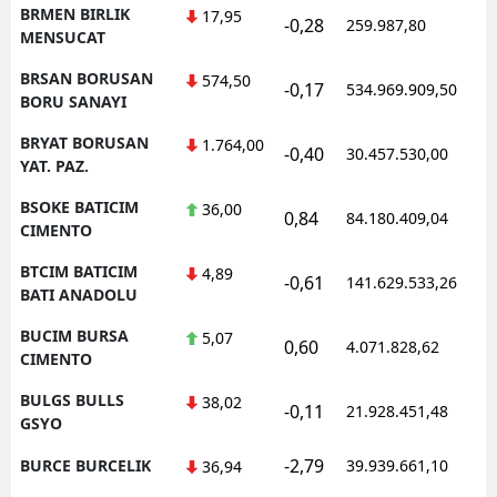
BRMEN BIRLIK
17,95
-0,28
259.987,80
0
MENSUCAT
BRSAN BORUSAN
574,50
-0,17
534.969.909,50
1
BORU SANAYI
BRYAT BORUSAN
1.764,00
-0,40
30.457.530,00
1
YAT. PAZ.
BSOKE BATICIM
36,00
0,84
84.180.409,04
1
CIMENTO
BTCIM BATICIM
4,89
-0,61
141.629.533,26
1
BATI ANADOLU
BUCIM BURSA
5,07
0,60
4.071.828,62
1
CIMENTO
BULGS BULLS
38,02
-0,11
21.928.451,48
1
GSYO
-2,79
BURCE BURCELIK
39.939.661,10
1
36,94