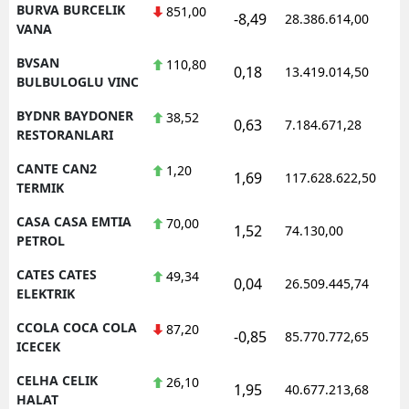
BURVA BURCELIK
851,00
-8,49
28.386.614,00
1
VANA
BVSAN
110,80
0,18
13.419.014,50
1
BULBULOGLU VINC
BYDNR BAYDONER
38,52
0,63
7.184.671,28
1
RESTORANLARI
CANTE CAN2
1,20
1,69
117.628.622,50
1
TERMIK
CASA CASA EMTIA
70,00
1,52
74.130,00
0
PETROL
CATES CATES
49,34
0,04
26.509.445,74
1
ELEKTRIK
CCOLA COCA COLA
87,20
-0,85
85.770.772,65
1
ICECEK
CELHA CELIK
26,10
1,95
40.677.213,68
1
HALAT