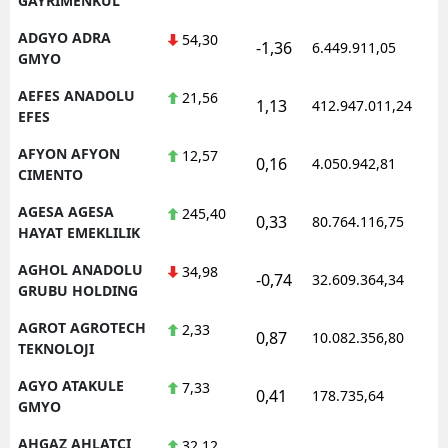
GAYRIMENKUL
ADGYO ADRA
54,30
-1,36
6.449.911,05
1
GMYO
AEFES ANADOLU
21,56
1,13
412.947.011,24
1
EFES
AFYON AFYON
12,57
0,16
4.050.942,81
1
CIMENTO
AGESA AGESA
245,40
0,33
80.764.116,75
1
HAYAT EMEKLILIK
AGHOL ANADOLU
34,98
-0,74
32.609.364,34
1
GRUBU HOLDING
AGROT AGROTECH
2,33
0,87
10.082.356,80
1
TEKNOLOJI
AGYO ATAKULE
7,33
0,41
178.735,64
1
GMYO
AHGAZ AHLATCI
32,12