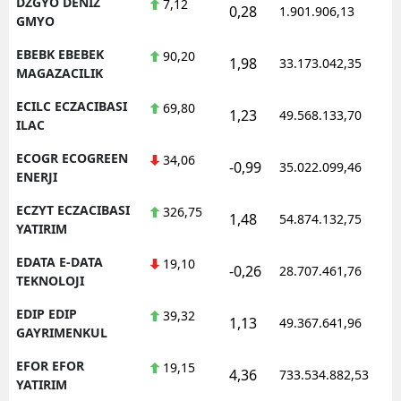
DZGYO DENIZ
7,12
0,28
1.901.906,13
1
GMYO
EBEBK EBEBEK
90,20
1,98
33.173.042,35
1
MAGAZACILIK
ECILC ECZACIBASI
69,80
1,23
49.568.133,70
1
ILAC
ECOGR ECOGREEN
34,06
-0,99
35.022.099,46
1
ENERJI
ECZYT ECZACIBASI
326,75
1,48
54.874.132,75
1
YATIRIM
EDATA E-DATA
19,10
-0,26
28.707.461,76
1
TEKNOLOJI
EDIP EDIP
39,32
1,13
49.367.641,96
1
GAYRIMENKUL
EFOR EFOR
19,15
4,36
733.534.882,53
1
YATIRIM