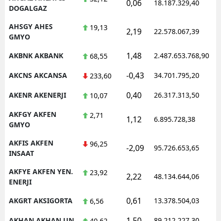
0,06
18.187.329,40
1
DOGALGAZ
AHSGY AHES
19,13
2,19
22.578.067,39
1
GMYO
1,48
AKBNK AKBANK
2.487.653.768,90
1
68,55
-0,43
AKCNS AKCANSA
34.701.795,20
1
233,60
0,40
AKENR AKENERJI
26.317.313,50
1
10,07
AKFGY AKFEN
2,71
1,12
6.895.728,38
1
GMYO
AKFIS AKFEN
96,25
-2,09
95.726.653,65
1
INSAAT
AKFYE AKFEN YEN.
23,92
2,22
48.134.644,06
1
ENERJI
0,61
AKGRT AKSIGORTA
13.378.504,03
1
6,56
1,50
AKHAN AKHAN UN
89.212.227,30
1
40,62