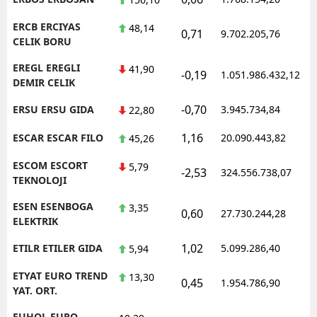
ERCB ERCIYAS
48,14
0,71
9.702.205,76
1
CELIK BORU
EREGL EREGLI
41,90
-0,19
1.051.986.432,12
1
DEMIR CELIK
-0,70
ERSU ERSU GIDA
3.945.734,84
1
22,80
1,16
ESCAR ESCAR FILO
20.090.443,82
1
45,26
ESCOM ESCORT
5,79
-2,53
324.556.738,07
1
TEKNOLOJI
ESEN ESENBOGA
3,35
0,60
27.730.244,28
1
ELEKTRIK
1,02
ETILR ETILER GIDA
5.099.286,40
1
5,94
ETYAT EURO TREND
13,30
0,45
1.954.786,90
1
YAT. ORT.
EUHOL EURO