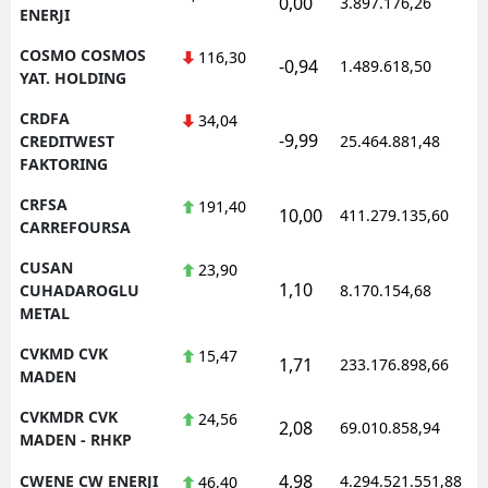
0,00
3.897.176,26
1
ENERJI
COSMO COSMOS
116,30
-0,94
1.489.618,50
1
YAT. HOLDING
CRDFA
34,04
-9,99
1
CREDITWEST
25.464.881,48
FAKTORING
CRFSA
191,40
10,00
411.279.135,60
1
CARREFOURSA
CUSAN
23,90
1,10
1
CUHADAROGLU
8.170.154,68
METAL
CVKMD CVK
15,47
1,71
233.176.898,66
1
MADEN
CVKMDR CVK
24,56
2,08
69.010.858,94
1
MADEN - RHKP
4,98
CWENE CW ENERJI
4.294.521.551,88
1
46,40