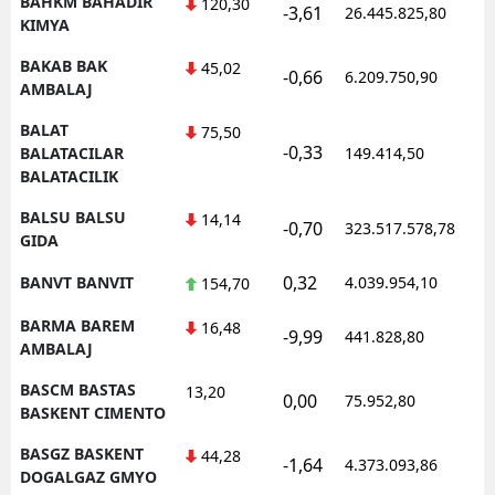
BAHKM BAHADIR
120,30
-3,61
26.445.825,80
1
KIMYA
BAKAB BAK
45,02
-0,66
6.209.750,90
1
AMBALAJ
BALAT
75,50
-0,33
0
BALATACILAR
149.414,50
BALATACILIK
BALSU BALSU
14,14
-0,70
323.517.578,78
1
GIDA
0,32
BANVT BANVIT
4.039.954,10
1
154,70
BARMA BAREM
16,48
-9,99
441.828,80
0
AMBALAJ
BASCM BASTAS
13,20
0,00
75.952,80
0
BASKENT CIMENTO
BASGZ BASKENT
44,28
-1,64
4.373.093,86
1
DOGALGAZ GMYO