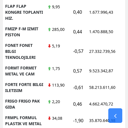
FLAP FLAP
9,95
0,40
1
KONGRE TOPLANTI
1.677.996,43
HIZ.
FMIZP F-M IZMIT
285,00
0,44
1.470.888,50
1
PISTON
FONET FONET
5,19
-0,57
1
BILGI
27.332.739,56
TEKNOLOJILERI
FORMT FORMET
1,75
0,57
9.523.342,87
1
METAL VE CAM
FORTE FORTE BILGI
113,90
-0,61
58.213.611,60
1
ILETISIM
FRIGO FRIGO PAK
2,20
0,46
4.662.470,72
1
GIDA
FRMPL FORMUL
34,08
-1,90
35.870.640,98
1
PLASTIK VE METAL