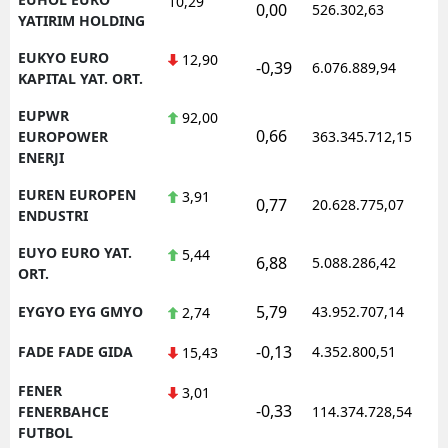
10,29
0,00
526.302,63
0
YATIRIM HOLDING
EUKYO EURO
12,90
-0,39
6.076.889,94
1
KAPITAL YAT. ORT.
EUPWR
92,00
0,66
1
EUROPOWER
363.345.712,15
ENERJI
EUREN EUROPEN
3,91
0,77
20.628.775,07
1
ENDUSTRI
EUYO EURO YAT.
5,44
6,88
5.088.286,42
1
ORT.
5,79
EYGYO EYG GMYO
43.952.707,14
1
2,74
-0,13
FADE FADE GIDA
4.352.800,51
1
15,43
FENER
3,01
-0,33
1
FENERBAHCE
114.374.728,54
FUTBOL