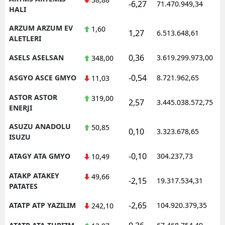
-6,27
71.470.949,34
1
HALI
ARZUM ARZUM EV
1,60
1,27
6.513.648,61
1
ALETLERI
0,36
ASELS ASELSAN
3.619.299.973,00
1
348,00
-0,54
ASGYO ASCE GMYO
8.721.962,65
1
11,03
ASTOR ASTOR
319,00
2,57
3.445.038.572,75
1
ENERJI
ASUZU ANADOLU
50,85
0,10
3.323.678,65
1
ISUZU
-0,10
ATAGY ATA GMYO
304.237,73
1
10,49
ATAKP ATAKEY
49,66
-2,15
19.317.534,31
1
PATATES
-2,65
ATATP ATP YAZILIM
104.920.379,35
1
242,10