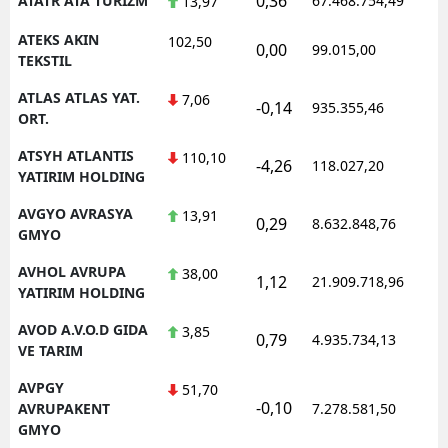
0,36
ATATR ATA TURIZM
67.468.754,49
1
13,97
ATEKS AKIN
102,50
0,00
99.015,00
0
TEKSTIL
ATLAS ATLAS YAT.
7,06
-0,14
935.355,46
1
ORT.
ATSYH ATLANTIS
110,10
-4,26
118.027,20
0
YATIRIM HOLDING
AVGYO AVRASYA
13,91
0,29
8.632.848,76
1
GMYO
AVHOL AVRUPA
38,00
1,12
21.909.718,96
1
YATIRIM HOLDING
AVOD A.V.O.D GIDA
3,85
0,79
4.935.734,13
1
VE TARIM
AVPGY
51,70
-0,10
1
AVRUPAKENT
7.278.581,50
GMYO