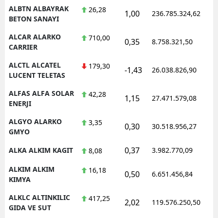
ALBTN ALBAYRAK
26,28
1,00
236.785.324,62
1
BETON SANAYI
ALCAR ALARKO
710,00
0,35
8.758.321,50
1
CARRIER
ALCTL ALCATEL
179,30
-1,43
26.038.826,90
1
LUCENT TELETAS
ALFAS ALFA SOLAR
42,28
1,15
27.471.579,08
1
ENERJI
ALGYO ALARKO
3,35
0,30
30.518.956,27
1
GMYO
0,37
ALKA ALKIM KAGIT
3.982.770,09
1
8,08
ALKIM ALKIM
16,18
0,50
6.651.456,84
1
KIMYA
ALKLC ALTINKILIC
417,25
2,02
119.576.250,50
1
GIDA VE SUT