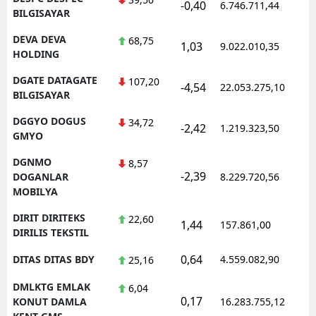
-0,40
6.746.711,44
1
BILGISAYAR
DEVA DEVA
68,75
1,03
9.022.010,35
1
HOLDING
DGATE DATAGATE
107,20
-4,54
22.053.275,10
1
BILGISAYAR
DGGYO DOGUS
34,72
-2,42
1.219.323,50
1
GMYO
DGNMO
8,57
-2,39
1
DOGANLAR
8.229.720,56
MOBILYA
DIRIT DIRITEKS
22,60
1,44
157.861,00
0
DIRILIS TEKSTIL
0,64
DITAS DITAS BDY
4.559.082,90
1
25,16
DMLKTG EMLAK
6,04
0,17
1
KONUT DAMLA
16.283.755,12