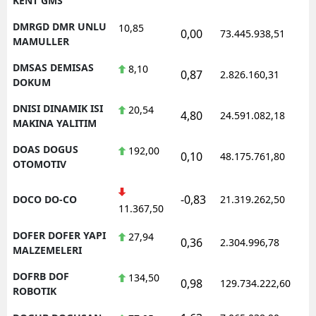
KENT GMS
DMRGD DMR UNLU
10,85
0,00
73.445.938,51
1
MAMULLER
DMSAS DEMISAS
8,10
0,87
2.826.160,31
1
DOKUM
DNISI DINAMIK ISI
20,54
4,80
24.591.082,18
1
MAKINA YALITIM
DOAS DOGUS
192,00
0,10
48.175.761,80
1
OTOMOTIV
-0,83
DOCO DO-CO
21.319.262,50
1
11.367,50
DOFER DOFER YAPI
27,94
0,36
2.304.996,78
1
MALZEMELERI
DOFRB DOF
134,50
0,98
129.734.222,60
1
ROBOTIK