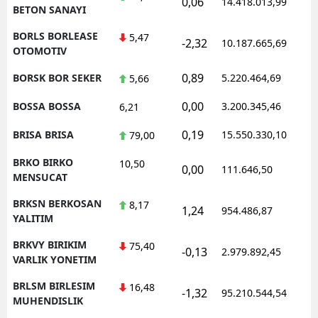
0,06
14.418.013,99
1
BETON SANAYI
BORLS BORLEASE
5,47
-2,32
10.187.665,69
1
OTOMOTIV
0,89
BORSK BOR SEKER
5.220.464,69
1
5,66
0,00
BOSSA BOSSA
3.200.345,46
1
6,21
0,19
BRISA BRISA
15.550.330,10
1
79,00
BRKO BIRKO
10,50
0,00
111.646,50
0
MENSUCAT
BRKSN BERKOSAN
8,17
1,24
954.486,87
1
YALITIM
BRKVY BIRIKIM
75,40
-0,13
2.979.892,45
1
VARLIK YONETIM
BRLSM BIRLESIM
16,48
-1,32
95.210.544,54
1
MUHENDISLIK