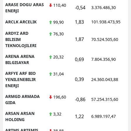
ARASE DOGU ARAS
110,40
-0,54
3.376.486,30
1
ENERJI
1,83
ARCLK ARCELIK
101.938.473,95
1
99,90
ARDYZ ARD
76,30
1,87
1
BILISIM
70.524.505,60
TEKNOLOJILERI
ARENA ARENA
20,32
0,69
7.804.356,90
1
BILGISAYAR
ARFYE ARF BIO
31,04
0,39
1
YENILENEBILIR
24.360.043,88
ENERJI
ARMGD ARMADA
196,60
-0,86
57.254.315,60
1
GIDA
ARSAN ARSAN
3,32
1,22
6.989.197,47
1
HOLDING
ARTMS ARTEMIS
38,88