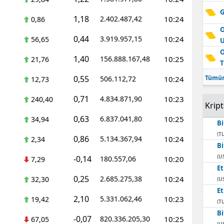
G
1,18
2.402.487,42
10:24
0,86
O
0,44
3.919.957,15
10:24
56,65
O
1,40
156.888.167,48
10:25
21,76
T
0,55
Tümün
506.112,72
10:24
12,73
0,71
4.834.871,90
10:23
240,40
Krip
0,63
6.837.041,80
10:25
34,94
Bi
(TL
0,86
5.134.367,94
10:24
2,34
Bi
(U
-0,14
180.557,06
10:20
7,29
E
0,25
2.685.275,38
10:24
32,30
(U
E
2,10
5.331.062,46
10:23
19,42
(TL
Bi
-0,07
820.336.205,30
10:25
67,05
(U