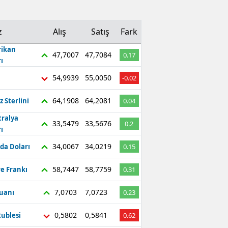
z
Alış
Satış
Fark
ikan
47,7007
47,7084
0.17
ı
54,9939
55,0050
-0.02
64,1908
64,2081
z Sterlini
0.04
tralya
33,5479
33,5676
0.2
ı
34,0067
34,0219
da Doları
0.15
58,7447
58,7759
re Frankı
0.31
7,0703
7,0723
Yuanı
0.23
0,5802
0,5841
ublesi
0.62