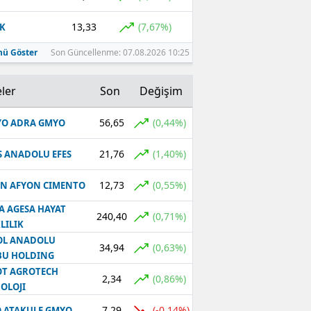
13,33
(7,67%)
K
ü Göster
Son Güncellenme: 07.08.2026 10:25
ler
Son
Değişim
56,65
(0,44%)
O ADRA GMYO
21,76
(1,40%)
S ANADOLU EFES
12,73
(0,55%)
N AFYON CIMENTO
A AGESA HAYAT
240,40
(0,71%)
LILIK
OL ANADOLU
34,94
(0,63%)
BU HOLDING
T AGROTECH
2,34
(0,86%)
OLOJI
7,29
(-0,14%)
 ATAKULE GMYO