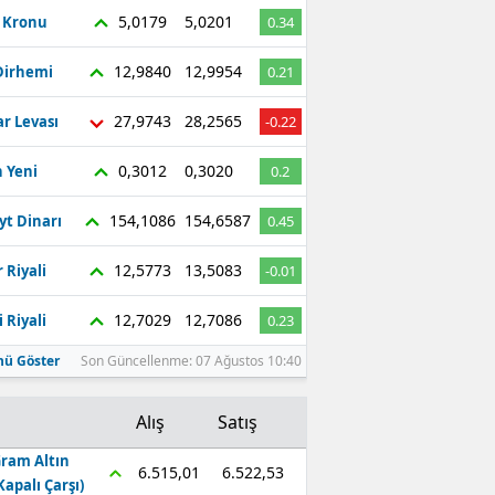
5,0179
5,0201
ç Kronu
0.34
12,9840
12,9954
Dirhemi
0.21
27,9743
28,2565
r Levası
-0.22
0,3012
0,3020
 Yeni
0.2
154,1086
154,6587
yt Dinarı
0.45
12,5773
13,5083
 Riyali
-0.01
12,7029
12,7086
 Riyali
0.23
ü Göster
Son Güncellenme: 07 Ağustos 10:40
Alış
Satış
ram Altın
6.522,53
6.515,01
Kapalı Çarşı)