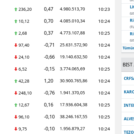
Li
0,47
4.980.513,70
10:23
236,20
(U
0,70
Ri
4.085.010,34
10:24
10,12
(TL
0,37
4.773.107,88
10:25
2,68
Ri
(U
-0,71
25.631.572,90
10:24
97,40
Tümün
-0,66
19.140.632,50
10:24
24,10
BIST 
-0,15
3.774.065,69
10:25
6,52
CRFS
1,20
30.900.765,86
10:24
42,28
KARC
-0,76
1.941.370,05
10:24
248,10
0,16
17.936.604,38
10:25
12,67
INT
-0,10
38.246.167,55
10:25
96,10
ALVE
-0,10
1.956.879,27
10:24
9,75
TEZO