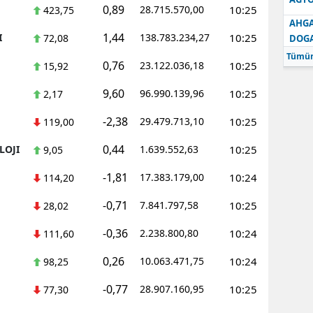
0,89
28.715.570,00
10:25
423,75
AHGA
1,44
I
138.783.234,27
10:25
72,08
DOG
Tümün
0,76
23.122.036,18
10:25
15,92
9,60
96.990.139,96
10:25
2,17
-2,38
29.479.713,10
10:25
119,00
0,44
LOJI
1.639.552,63
10:25
9,05
-1,81
17.383.179,00
10:24
114,20
-0,71
7.841.797,58
10:25
28,02
-0,36
2.238.800,80
10:24
111,60
0,26
10.063.471,75
10:24
98,25
-0,77
28.907.160,95
10:25
77,30