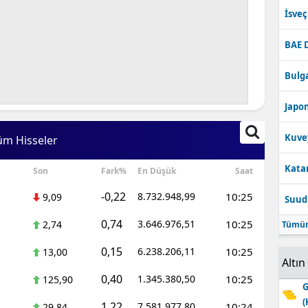
İsve
BAE 
Bulga
Japon
Kuve
üm Hisseler
Katar
Son
Fark%
En Düşük
Saat
-0,22
8.732.948,99
10:25
9,09
Suudi
0,74
3.646.976,51
10:25
2,74
Tümün
0,15
6.238.206,11
10:25
13,00
Altın
0,40
1.345.380,50
10:25
125,90
G
(
1,22
7.581.977,80
10:24
29,84