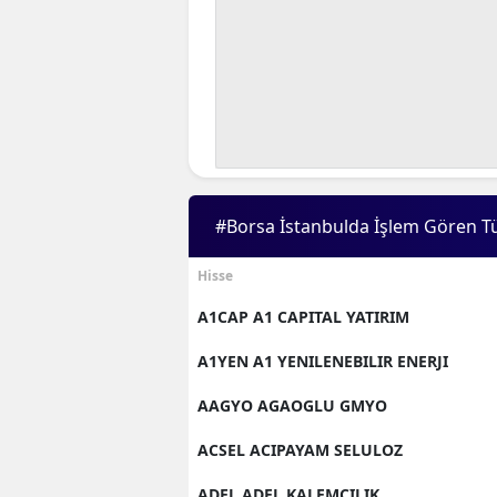
#Borsa İstanbulda İşlem Gören T
Hisse
A1CAP A1 CAPITAL YATIRIM
A1YEN A1 YENILENEBILIR ENERJI
AAGYO AGAOGLU GMYO
ACSEL ACIPAYAM SELULOZ
ADEL ADEL KALEMCILIK