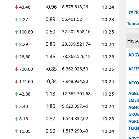
-0,96
8.575.518,26
10:24
43,46
YAPR
0,89
55.461,52
10:23
2,27
Tümün
0,50
32.502.958,10
10:25
100,80
Hisse
0,85
29.399.521,74
10:24
8,29
ADGY
1,45
78.863.526,12
10:25
26,60
-0,85
6.362.026,50
10:25
700,00
AEFE
-0,34
7.948.934,80
10:24
174,60
AFYO
1,13
12.365.701,68
10:25
AGES
42,88
EMEK
1,80
9.623.397,46
10:24
3,40
AGH
GRU
0,87
1.544.832,02
10:23
8,16
AGRO
TEKN
0,50
1.517.290,43
10:24
16,05
AGYO