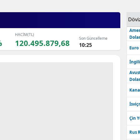
Dövi
Amer
HACİM(TL)
Dolar
Son Güncelleme
%
120.495.879,68
10:25
Euro
İngili
Avus
Dolar
Kana
İsviç
Çin 
Rus R