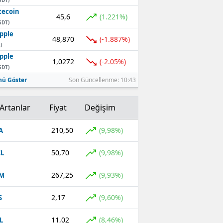
tecoin
45,6
(1.221%)
SDT)
pple
48,870
(-1.887%)
)
pple
1,0272
(-2.05%)
SDT)
ü Göster
Son Güncellenme: 10:43
Artanlar
Fiyat
Değişim
210,50
(9,98%)
A
50,70
(9,98%)
L
267,25
(9,93%)
EM
2,17
(9,60%)
S
11,02
(8,46%)
L