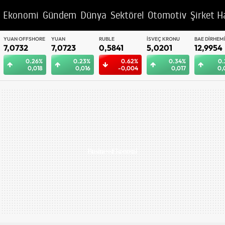
Ekonomi
Gündem
Dünya
Sektörel
Otomotiv
Şirket H
YUAN OFFSHORE
YUAN
RUBLE
İSVEÇ KRONU
BAE DIRHEM
7,0732
7,0723
0,5841
5,0201
12,9954
0.26%
0.23%
0.62%
0.34%
0.
0,018
0,016
-0,004
0,017
0,