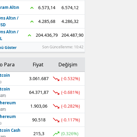
6.574,12
6.573,14
ram Altın
ns Altın /
4.286,32
4.285,68
USD
ns Altın /
204.487,90
204.436,79
L
Son Güncellenme: 10:42
ü Göster
to Para
Fiyat
Değişim
tcoin
3.061.687
(-0.532%)
)
tcoin
64.371,87
(-0.681%)
SDT)
thereum
1.903,06
(-0.282%)
SDT)
thereum
90.518
(-0.117%)
)
tcoin Cash
215,3
(0.326%)
SDT)