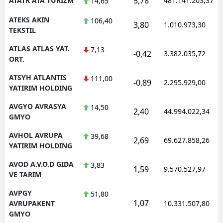
5,78
ATATR ATA TURIZM
481.141.203,37
14,65
ATEKS AKIN
106,40
3,80
1.010.973,30
TEKSTIL
ATLAS ATLAS YAT.
7,13
-0,42
3.382.035,72
ORT.
ATSYH ATLANTIS
111,00
-0,89
2.295.929,00
YATIRIM HOLDING
AVGYO AVRASYA
14,50
2,40
44.994.022,34
GMYO
AVHOL AVRUPA
39,68
2,69
69.627.858,26
YATIRIM HOLDING
AVOD A.V.O.D GIDA
3,83
1,59
9.570.527,97
VE TARIM
AVPGY
51,80
1,07
AVRUPAKENT
10.331.507,80
GMYO