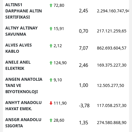
ALTINS1
72,80
2,45
DARPHANE ALTIN
2.294.160.747,94
SERTIFIKASI
ALTNY ALTINAY
15,91
0,70
217.121.259,65
SAVUNMA
ALVES ALVES
2,12
7,07
862.693.604,57
KABLO
ANELE ANEL
124,90
2,46
169.375.227,30
ELEKTRIK
ANGEN ANATOLIA
9,10
1,00
TANI VE
12.505.277,50
BIYOTEKNOLOJI
ANHYT ANADOLU
111,90
-3,78
117.058.257,30
HAYAT EMEK.
ANSGR ANADOLU
28,60
1,35
274.580.868,90
SIGORTA