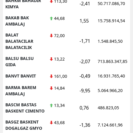
BAHKM BAHADIR
113,30
-2,41
50.717.086,70
KIMYA
BAKAB BAK
44,68
1,55
15.758.914,54
AMBALAJ
BALAT
72,00
-1,71
BALATACILAR
1.548.845,50
BALATACILIK
BALSU BALSU
13,22
-2,07
713.863.347,85
GIDA
-0,49
BANVT BANVIT
16.931.765,40
161,00
BARMA BAREM
14,84
-9,95
5.064.966,20
AMBALAJ
BASCM BASTAS
13,34
0,76
486.823,05
BASKENT CIMENTO
BASGZ BASKENT
43,68
-1,36
7.124.661,96
DOGALGAZ GMYO