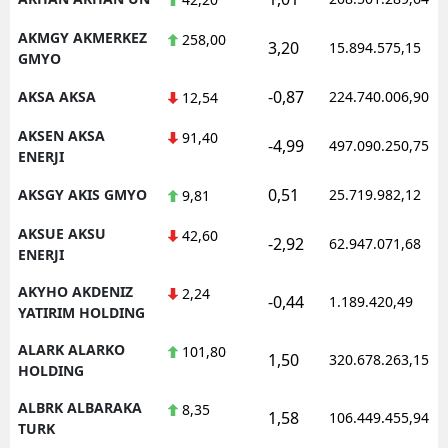
AKMGY AKMERKEZ
258,00
3,20
15.894.575,15
GMYO
-0,87
AKSA AKSA
224.740.006,90
12,54
AKSEN AKSA
91,40
-4,99
497.090.250,75
ENERJI
0,51
AKSGY AKIS GMYO
25.719.982,12
9,81
AKSUE AKSU
42,60
-2,92
62.947.071,68
ENERJI
AKYHO AKDENIZ
2,24
-0,44
1.189.420,49
YATIRIM HOLDING
ALARK ALARKO
101,80
1,50
320.678.263,15
HOLDING
ALBRK ALBARAKA
8,35
1,58
106.449.455,94
TURK