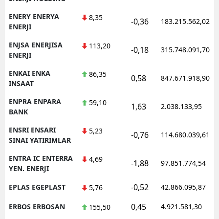
ENERY ENERYA
8,35
-0,36
183.215.562,02
ENERJI
ENJSA ENERJISA
113,20
-0,18
315.748.091,70
ENERJI
ENKAI ENKA
86,35
0,58
847.671.918,90
INSAAT
ENPRA ENPARA
59,10
1,63
2.038.133,95
BANK
ENSRI ENSARI
5,23
-0,76
114.680.039,61
SINAI YATIRIMLAR
ENTRA IC ENTERRA
4,69
-1,88
97.851.774,54
YEN. ENERJI
-0,52
EPLAS EGEPLAST
42.866.095,87
5,76
0,45
ERBOS ERBOSAN
4.921.581,30
155,50