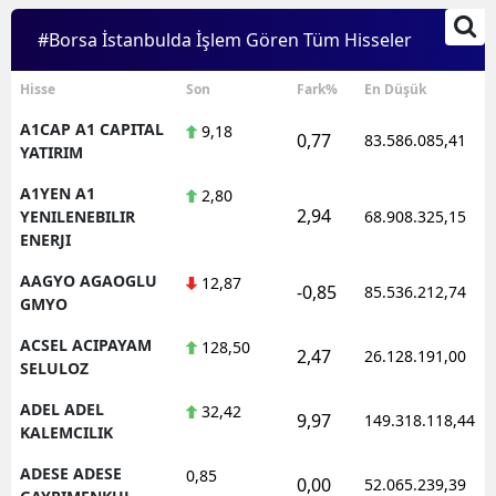
#Borsa İstanbulda İşlem Gören Tüm Hisseler
Hisse
Son
Fark%
En Düşük
A1CAP A1 CAPITAL
9,18
0,77
83.586.085,41
YATIRIM
A1YEN A1
2,80
2,94
YENILENEBILIR
68.908.325,15
ENERJI
AAGYO AGAOGLU
12,87
-0,85
85.536.212,74
GMYO
ACSEL ACIPAYAM
128,50
2,47
26.128.191,00
SELULOZ
ADEL ADEL
32,42
9,97
149.318.118,44
KALEMCILIK
ADESE ADESE
0,85
0,00
52.065.239,39