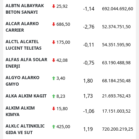
ALBTN ALBAYRAK
25,92
-1,14
692.044.692,60
BETON SANAYI
ALCAR ALARKO
686,50
-2,76
52.374.751,50
CARRIER
ALCTL ALCATEL
175,00
-0,11
54.351.595,90
LUCENT TELETAS
ALFAS ALFA SOLAR
42,08
-0,75
63.190.488,98
ENERJI
ALGYO ALARKO
3,40
1,80
68.184.250,48
GMYO
1,73
ALKA ALKIM KAGIT
21.693.762,43
8,23
ALKIM ALKIM
15,80
-1,06
17.151.003,52
KIMYA
ALKLC ALTINKILIC
425,00
1,19
720.200.219,25
GIDA VE SUT