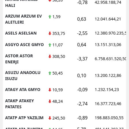
-0,78
42.958.188,74
HALI
ARZUM ARZUM EV
1,59
0,63
12.041.644,21
ALETLERI
-2,55
ASELS ASELSAN
12.380.970.235,5
353,75
0,64
ASGYO ASCE GMYO
13.151.313,06
11,07
ASTOR ASTOR
308,50
-3,37
6.758.631.520,50
ENERJI
ASUZU ANADOLU
50,45
0,10
13.200.122,86
ISUZU
-0,09
ATAGY ATA GMYO
1.232.154,23
10,59
ATAKP ATAKEY
48,24
-2,74
16.377.723,46
PATATES
-0,89
ATATP ATP YAZILIM
198.883.050,55
245,50