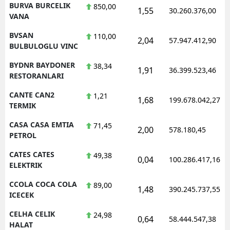
BURVA BURCELIK
850,00
1,55
30.260.376,00
VANA
BVSAN
110,00
2,04
57.947.412,90
BULBULOGLU VINC
BYDNR BAYDONER
38,34
1,91
36.399.523,46
RESTORANLARI
CANTE CAN2
1,21
1,68
199.678.042,27
TERMIK
CASA CASA EMTIA
71,45
2,00
578.180,45
PETROL
CATES CATES
49,38
0,04
100.286.417,16
ELEKTRIK
CCOLA COCA COLA
89,00
1,48
390.245.737,55
ICECEK
CELHA CELIK
24,98
0,64
58.444.547,38
HALAT