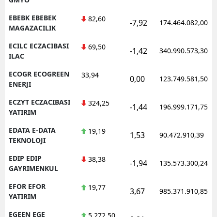
EBEBK EBEBEK
82,60
-7,92
174.464.082,00
MAGAZACILIK
ECILC ECZACIBASI
69,50
-1,42
340.990.573,30
ILAC
ECOGR ECOGREEN
33,94
0,00
123.749.581,50
ENERJI
ECZYT ECZACIBASI
324,25
-1,44
196.999.171,75
YATIRIM
EDATA E-DATA
19,19
1,53
90.472.910,39
TEKNOLOJI
EDIP EDIP
38,38
-1,94
135.573.300,24
GAYRIMENKUL
EFOR EFOR
19,77
3,67
985.371.910,85
YATIRIM
EGEEN EGE
5.272,50