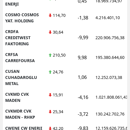
0,45
18.969.734,97
ENERJI
COSMO COSMOS
114,70
-1,38
4.216.401,10
YAT. HOLDING
CRDFA
30,64
-9,99
CREDITWEST
220.906.756,38
FAKTORING
CRFSA
210,50
9,98
195.380.644,60
CARREFOURSA
CUSAN
24,76
1,06
CUHADAROGLU
12.252.073,38
METAL
CVKMD CVK
15,91
-4,16
1.021.808.061,43
MADEN
CVKMDR CVK
25,34
-3,72
130.242.702,76
MADEN - RHKP
-9,83
CWENE CW ENERJI
12.159.626.735,6
42,20