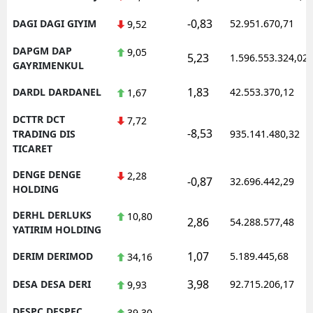
-0,83
DAGI DAGI GIYIM
52.951.670,71
9,52
DAPGM DAP
9,05
5,23
1.596.553.324,02
GAYRIMENKUL
1,83
DARDL DARDANEL
42.553.370,12
1,67
DCTTR DCT
7,72
-8,53
TRADING DIS
935.141.480,32
TICARET
DENGE DENGE
2,28
-0,87
32.696.442,29
HOLDING
DERHL DERLUKS
10,80
2,86
54.288.577,48
YATIRIM HOLDING
1,07
DERIM DERIMOD
5.189.445,68
34,16
3,98
DESA DESA DERI
92.715.206,17
9,93
DESPC DESPEC
39,30