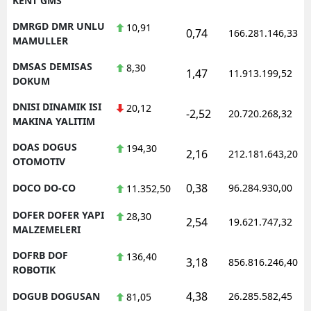
KENT GMS
DMRGD DMR UNLU
10,91
0,74
166.281.146,33
MAMULLER
DMSAS DEMISAS
8,30
1,47
11.913.199,52
DOKUM
DNISI DINAMIK ISI
20,12
-2,52
20.720.268,32
MAKINA YALITIM
DOAS DOGUS
194,30
2,16
212.181.643,20
OTOMOTIV
0,38
DOCO DO-CO
96.284.930,00
11.352,50
DOFER DOFER YAPI
28,30
2,54
19.621.747,32
MALZEMELERI
DOFRB DOF
136,40
3,18
856.816.246,40
ROBOTIK
4,38
DOGUB DOGUSAN
26.285.582,45
81,05