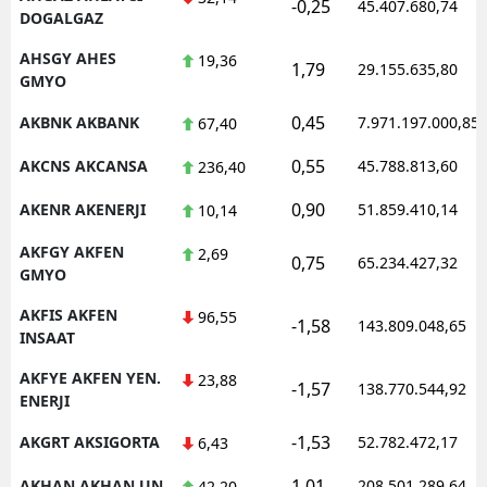
-0,25
45.407.680,74
DOGALGAZ
AHSGY AHES
19,36
1,79
29.155.635,80
GMYO
0,45
AKBNK AKBANK
7.971.197.000,85
67,40
0,55
AKCNS AKCANSA
45.788.813,60
236,40
0,90
AKENR AKENERJI
51.859.410,14
10,14
AKFGY AKFEN
2,69
0,75
65.234.427,32
GMYO
AKFIS AKFEN
96,55
-1,58
143.809.048,65
INSAAT
AKFYE AKFEN YEN.
23,88
-1,57
138.770.544,92
ENERJI
-1,53
AKGRT AKSIGORTA
52.782.472,17
6,43
1,01
AKHAN AKHAN UN
208.501.289,64
42,20