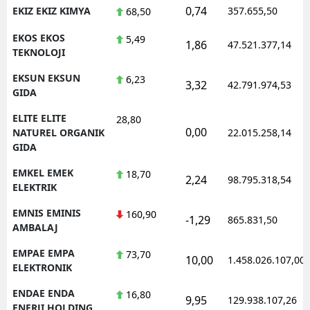
0,74
EKIZ EKIZ KIMYA
357.655,50
68,50
EKOS EKOS
5,49
1,86
47.521.377,14
TEKNOLOJI
EKSUN EKSUN
6,23
3,32
42.791.974,53
GIDA
ELITE ELITE
28,80
0,00
NATUREL ORGANIK
22.015.258,14
GIDA
EMKEL EMEK
18,70
2,24
98.795.318,54
ELEKTRIK
EMNIS EMINIS
160,90
-1,29
865.831,50
AMBALAJ
EMPAE EMPA
73,70
10,00
1.458.026.107,00
ELEKTRONIK
ENDAE ENDA
16,80
9,95
129.938.107,26
ENERJI HOLDING