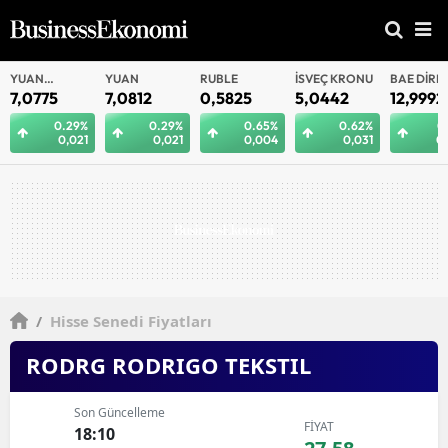
YUAN
YUAN
RUBLE
İSVEÇ KRONU
BAE DIRH
OFFSHORE
7,0775
7,0812
0,5825
5,0442
12,9992
0.29%
0.29%
0.65%
0.62%
0
0,021
0,021
0,004
0,031
0
/
Hisse Senedi Fiyatları
RODRG RODRIGO TEKSTIL
Son Güncelleme
FİYAT
18:10