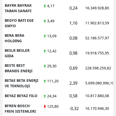
BAYRK BAYRAK
4,17
0,24
16.349.928,80
TABAN SANAYI
BEGYO BATI EGE
3,49
1,16
11.902.813,59
GMYO
BERA BERA
13,09
0,08
52.186.577,97
HOLDING
BESLR BESLER
12,42
0,98
19.918.755,95
GIDA
BESTE BEST
29,30
0,69
228.598.259,82
BRANDS ENERJI
BETAE BETA ENERJI
111,20
2,39
5.699.080.996,10
VE TEKNOLOJI
0,58
BEYAZ BEYAZ FILO
10.817.880,08
24,34
BFREN BOSCH
125,80
-0,32
16.170.946,30
FREN SISTEMLERI