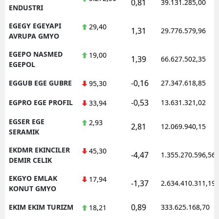
0,81
39.131.285,00
ENDUSTRI
EGEGY EGEYAPI
29,40
1,31
29.776.579,96
AVRUPA GMYO
EGEPO NASMED
19,00
1,39
66.627.502,35
EGEPOL
-0,16
EGGUB EGE GUBRE
27.347.618,85
95,30
-0,53
EGPRO EGE PROFIL
13.631.321,02
33,94
EGSER EGE
2,93
2,81
12.069.940,15
SERAMIK
EKDMR EKINCILER
45,30
-4,47
1.355.270.596,56
DEMIR CELIK
EKGYO EMLAK
17,94
-1,37
2.634.410.311,19
KONUT GMYO
0,89
EKIM EKIM TURIZM
333.625.168,70
18,21