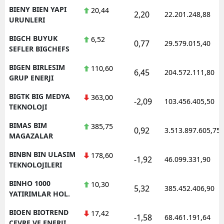
BIENY BIEN YAPI
20,44
2,20
22.201.248,88
URUNLERI
BIGCH BUYUK
6,52
0,77
29.579.015,40
SEFLER BIGCHEFS
BIGEN BIRLESIM
110,60
6,45
204.572.111,80
GRUP ENERJI
BIGTK BIG MEDYA
363,00
-2,09
103.456.405,50
TEKNOLOJI
BIMAS BIM
385,75
0,92
3.513.897.605,75
MAGAZALAR
BINBN BIN ULASIM
178,60
-1,92
46.099.331,90
TEKNOLOJILERI
BINHO 1000
10,30
5,32
385.452.406,90
YATIRIMLAR HOL.
BIOEN BIOTREND
17,42
-1,58
68.461.191,64
CEVRE VE ENERJI