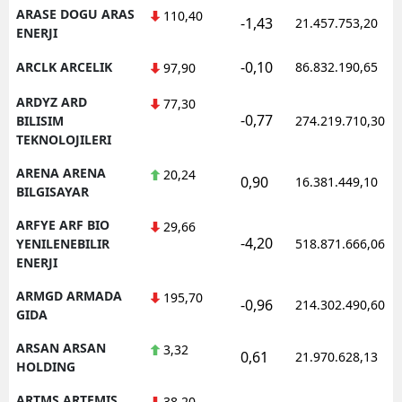
ARASE DOGU ARAS
110,40
-1,43
21.457.753,20
ENERJI
-0,10
ARCLK ARCELIK
86.832.190,65
97,90
ARDYZ ARD
77,30
-0,77
BILISIM
274.219.710,30
TEKNOLOJILERI
ARENA ARENA
20,24
0,90
16.381.449,10
BILGISAYAR
ARFYE ARF BIO
29,66
-4,20
YENILENEBILIR
518.871.666,06
ENERJI
ARMGD ARMADA
195,70
-0,96
214.302.490,60
GIDA
ARSAN ARSAN
3,32
0,61
21.970.628,13
HOLDING
ARTMS ARTEMIS
38,20