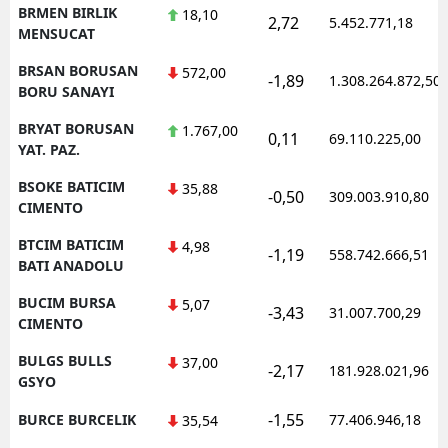
BRMEN BIRLIK
18,10
2,72
5.452.771,18
MENSUCAT
BRSAN BORUSAN
572,00
-1,89
1.308.264.872,50
BORU SANAYI
BRYAT BORUSAN
1.767,00
0,11
69.110.225,00
YAT. PAZ.
BSOKE BATICIM
35,88
-0,50
309.003.910,80
CIMENTO
BTCIM BATICIM
4,98
-1,19
558.742.666,51
BATI ANADOLU
BUCIM BURSA
5,07
-3,43
31.007.700,29
CIMENTO
BULGS BULLS
37,00
-2,17
181.928.021,96
GSYO
-1,55
BURCE BURCELIK
77.406.946,18
35,54