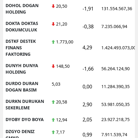
DOHOL DOGAN
20,50
-1,91
131.554.567,36
HOLDING
DOKTA DOKTAS
21,20
-0,38
7.235.066,94
DOKUMCULUK
DSTKF DESTEK
1.773,00
4,29
FINANS
1.424.493.073,00
FAKTORING
DUNYH DUNYA
148,50
-1,66
56.264.124,90
HOLDING
DURDO DURAN
5,03
0,00
11.284.390,35
DOGAN BASIM
DURKN DURUKAN
20,58
2,90
53.981.050,35
SEKERLEME
2,05
DYOBY DYO BOYA
23.927.218,75
12,94
DZGYO DENIZ
7,17
0,99
7.911.539,74
GMYO