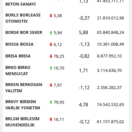
1,13
41.453.711,11
BETON SANAYI
BORLS BORLEASE
5,38
-0,37
21.810.012,96
OTOMOTIV
5,88
BORSK BOR SEKER
65.840.848,24
5,94
-1,13
BOSSA BOSSA
10.361.008,49
6,12
-0,82
BRISA BRISA
8.877.952,10
78,25
BRKO BIRKO
10,70
1,71
3.114.636,70
MENSUCAT
BRKSN BERKOSAN
7,97
-1,12
2.358.282,37
YALITIM
BRKVY BIRIKIM
79,95
4,78
74.542.532,65
VARLIK YONETIM
BRLSM BIRLESIM
16,11
-0,12
61.157.875,02
MUHENDISLIK