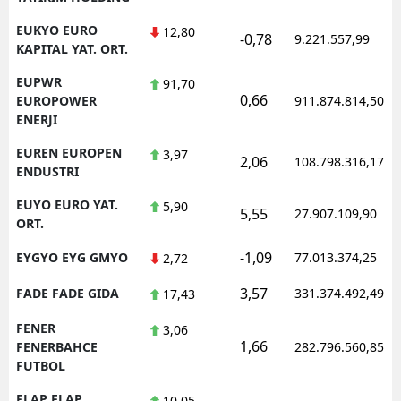
EUKYO EURO
12,80
-0,78
9.221.557,99
KAPITAL YAT. ORT.
EUPWR
91,70
0,66
EUROPOWER
911.874.814,50
ENERJI
EUREN EUROPEN
3,97
2,06
108.798.316,17
ENDUSTRI
EUYO EURO YAT.
5,90
5,55
27.907.109,90
ORT.
-1,09
EYGYO EYG GMYO
77.013.374,25
2,72
3,57
FADE FADE GIDA
331.374.492,49
17,43
FENER
3,06
1,66
FENERBAHCE
282.796.560,85
FUTBOL
FLAP FLAP
10,05