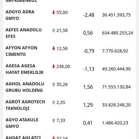
GAYRIMENKUL
ADGYO ADRA
55,00
-2,48
36.451.393,75
GMYO
AEFES ANADOLU
21,58
0,56
634.480.253,24
EFES
AFYON AFYON
12,56
-0,79
7.770.628,92
CIMENTO
AGESA AGESA
236,00
-1,13
49.260.444,90
HAYAT EMEKLILIK
AGHOL ANADOLU
35,26
1,56
71.553.130,84
GRUBU HOLDING
AGROT AGROTECH
2,35
1,29
33.828.248,20
TEKNOLOJI
AGYO ATAKULE
7,33
0,41
1.486.420,23
GMYO
AHGAZ AHLATCI
32,14