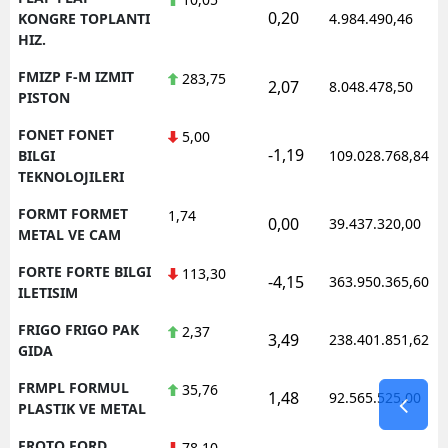
0,20
KONGRE TOPLANTI
4.984.490,46
HIZ.
FMIZP F-M IZMIT
283,75
2,07
8.048.478,50
PISTON
FONET FONET
5,00
-1,19
BILGI
109.028.768,84
TEKNOLOJILERI
FORMT FORMET
1,74
0,00
39.437.320,00
METAL VE CAM
FORTE FORTE BILGI
113,30
-4,15
363.950.365,60
ILETISIM
FRIGO FRIGO PAK
2,37
3,49
238.401.851,62
GIDA
FRMPL FORMUL
35,76
1,48
92.565.525,00
PLASTIK VE METAL
FROTO FORD
78,10