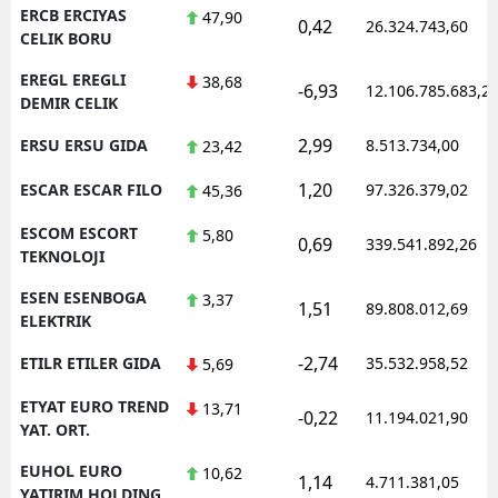
ERCB ERCIYAS
47,90
0,42
26.324.743,60
CELIK BORU
EREGL EREGLI
38,68
-6,93
12.106.785.683,2
DEMIR CELIK
2,99
ERSU ERSU GIDA
8.513.734,00
23,42
1,20
ESCAR ESCAR FILO
97.326.379,02
45,36
ESCOM ESCORT
5,80
0,69
339.541.892,26
TEKNOLOJI
ESEN ESENBOGA
3,37
1,51
89.808.012,69
ELEKTRIK
-2,74
ETILR ETILER GIDA
35.532.958,52
5,69
ETYAT EURO TREND
13,71
-0,22
11.194.021,90
YAT. ORT.
EUHOL EURO
10,62
1,14
4.711.381,05
YATIRIM HOLDING