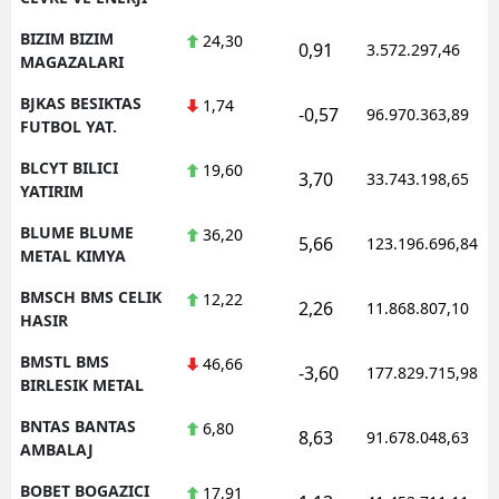
BIZIM BIZIM
24,30
0,91
3.572.297,46
MAGAZALARI
BJKAS BESIKTAS
1,74
-0,57
96.970.363,89
FUTBOL YAT.
BLCYT BILICI
19,60
3,70
33.743.198,65
YATIRIM
BLUME BLUME
36,20
5,66
123.196.696,84
METAL KIMYA
BMSCH BMS CELIK
12,22
2,26
11.868.807,10
HASIR
BMSTL BMS
46,66
-3,60
177.829.715,98
BIRLESIK METAL
BNTAS BANTAS
6,80
8,63
91.678.048,63
AMBALAJ
BOBET BOGAZICI
17,91