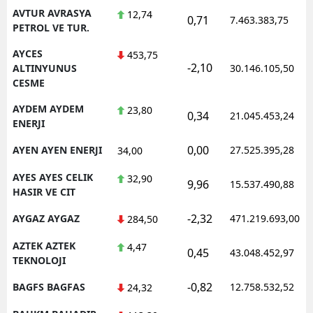
AVTUR AVRASYA
12,74
0,71
7.463.383,75
PETROL VE TUR.
AYCES
453,75
-2,10
ALTINYUNUS
30.146.105,50
CESME
AYDEM AYDEM
23,80
0,34
21.045.453,24
ENERJI
0,00
AYEN AYEN ENERJI
27.525.395,28
34,00
AYES AYES CELIK
32,90
9,96
15.537.490,88
HASIR VE CIT
-2,32
AYGAZ AYGAZ
471.219.693,00
284,50
AZTEK AZTEK
4,47
0,45
43.048.452,97
TEKNOLOJI
-0,82
BAGFS BAGFAS
12.758.532,52
24,32