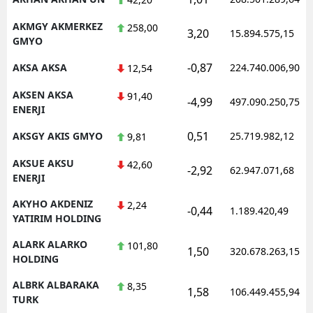
AKMGY AKMERKEZ
258,00
3,20
15.894.575,15
GMYO
-0,87
AKSA AKSA
224.740.006,90
12,54
AKSEN AKSA
91,40
-4,99
497.090.250,75
ENERJI
0,51
AKSGY AKIS GMYO
25.719.982,12
9,81
AKSUE AKSU
42,60
-2,92
62.947.071,68
ENERJI
AKYHO AKDENIZ
2,24
-0,44
1.189.420,49
YATIRIM HOLDING
ALARK ALARKO
101,80
1,50
320.678.263,15
HOLDING
ALBRK ALBARAKA
8,35
1,58
106.449.455,94
TURK