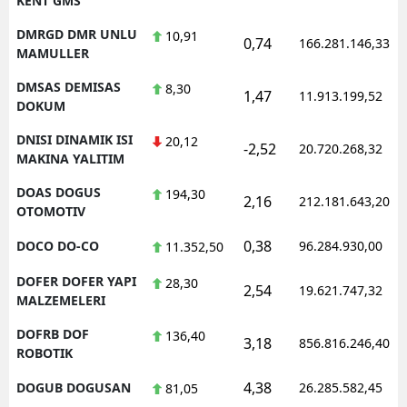
KENT GMS
DMRGD DMR UNLU
10,91
0,74
166.281.146,33
MAMULLER
DMSAS DEMISAS
8,30
1,47
11.913.199,52
DOKUM
DNISI DINAMIK ISI
20,12
-2,52
20.720.268,32
MAKINA YALITIM
DOAS DOGUS
194,30
2,16
212.181.643,20
OTOMOTIV
0,38
DOCO DO-CO
96.284.930,00
11.352,50
DOFER DOFER YAPI
28,30
2,54
19.621.747,32
MALZEMELERI
DOFRB DOF
136,40
3,18
856.816.246,40
ROBOTIK
4,38
DOGUB DOGUSAN
26.285.582,45
81,05