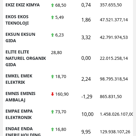
0,74
EKIZ EKIZ KIMYA
357.655,50
68,50
EKOS EKOS
5,49
1,86
47.521.377,14
TEKNOLOJI
EKSUN EKSUN
6,23
3,32
42.791.974,53
GIDA
ELITE ELITE
28,80
0,00
NATUREL ORGANIK
22.015.258,14
GIDA
EMKEL EMEK
18,70
2,24
98.795.318,54
ELEKTRIK
EMNIS EMINIS
160,90
-1,29
865.831,50
AMBALAJ
EMPAE EMPA
73,70
10,00
1.458.026.107,00
ELEKTRONIK
ENDAE ENDA
16,80
9,95
129.938.107,26
ENERJI HOLDING