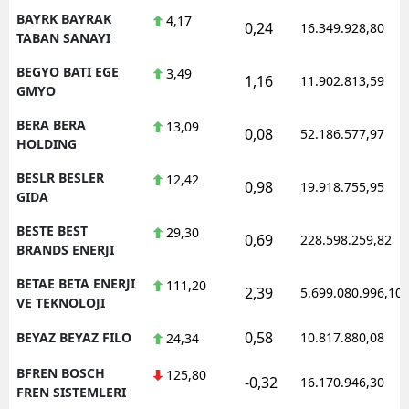
BAYRK BAYRAK
4,17
0,24
16.349.928,80
TABAN SANAYI
BEGYO BATI EGE
3,49
1,16
11.902.813,59
GMYO
BERA BERA
13,09
0,08
52.186.577,97
HOLDING
BESLR BESLER
12,42
0,98
19.918.755,95
GIDA
BESTE BEST
29,30
0,69
228.598.259,82
BRANDS ENERJI
BETAE BETA ENERJI
111,20
2,39
5.699.080.996,10
VE TEKNOLOJI
0,58
BEYAZ BEYAZ FILO
10.817.880,08
24,34
BFREN BOSCH
125,80
-0,32
16.170.946,30
FREN SISTEMLERI