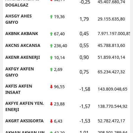
-0,25
45.407.680,74
DOGALGAZ
AHSGY AHES
19,36
1,79
29.155.635,80
GMYO
0,45
AKBNK AKBANK
7.971.197.000,85
67,40
0,55
AKCNS AKCANSA
45.788.813,60
236,40
0,90
AKENR AKENERJI
51.859.410,14
10,14
AKFGY AKFEN
2,69
0,75
65.234.427,32
GMYO
AKFIS AKFEN
96,55
-1,58
143.809.048,65
INSAAT
AKFYE AKFEN YEN.
23,88
-1,57
138.770.544,92
ENERJI
-1,53
AKGRT AKSIGORTA
52.782.472,17
6,43
1,01
AKHAN AKHAN UN
208.501.289,64
42,20