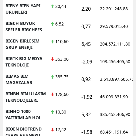
BIENY BIEN YAPI
20,44
2,20
22.201.248,88
URUNLERI
BIGCH BUYUK
6,52
0,77
29.579.015,40
SEFLER BIGCHEFS
BIGEN BIRLESIM
110,60
6,45
204.572.111,80
GRUP ENERJI
BIGTK BIG MEDYA
363,00
-2,09
103.456.405,50
TEKNOLOJI
BIMAS BIM
385,75
0,92
3.513.897.605,75
MAGAZALAR
BINBN BIN ULASIM
178,60
-1,92
46.099.331,90
TEKNOLOJILERI
BINHO 1000
10,30
5,32
385.452.406,90
YATIRIMLAR HOL.
BIOEN BIOTREND
17,42
-1,58
68.461.191,64
CEVRE VE ENERJI