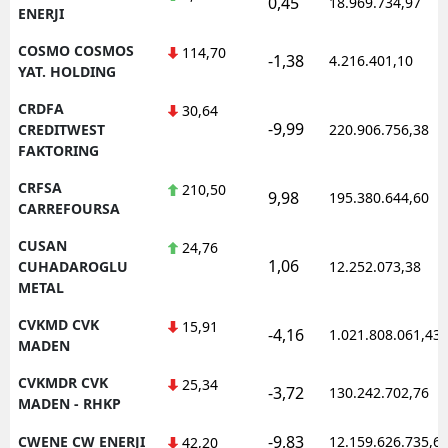
0,45
18.969.734,97
ENERJI
COSMO COSMOS
114,70
-1,38
4.216.401,10
YAT. HOLDING
CRDFA
30,64
-9,99
CREDITWEST
220.906.756,38
FAKTORING
CRFSA
210,50
9,98
195.380.644,60
CARREFOURSA
CUSAN
24,76
1,06
CUHADAROGLU
12.252.073,38
METAL
CVKMD CVK
15,91
-4,16
1.021.808.061,43
MADEN
CVKMDR CVK
25,34
-3,72
130.242.702,76
MADEN - RHKP
-9,83
CWENE CW ENERJI
12.159.626.735,6
42,20