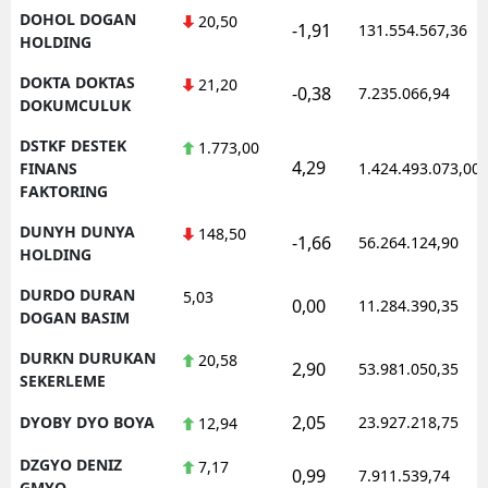
DOHOL DOGAN
20,50
-1,91
131.554.567,36
HOLDING
DOKTA DOKTAS
21,20
-0,38
7.235.066,94
DOKUMCULUK
DSTKF DESTEK
1.773,00
4,29
FINANS
1.424.493.073,00
FAKTORING
DUNYH DUNYA
148,50
-1,66
56.264.124,90
HOLDING
DURDO DURAN
5,03
0,00
11.284.390,35
DOGAN BASIM
DURKN DURUKAN
20,58
2,90
53.981.050,35
SEKERLEME
2,05
DYOBY DYO BOYA
23.927.218,75
12,94
DZGYO DENIZ
7,17
0,99
7.911.539,74
GMYO