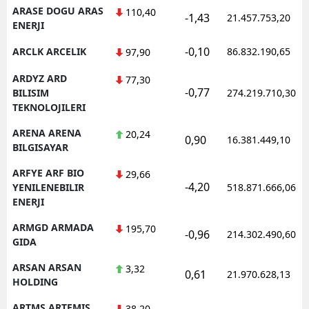
ARASE DOGU ARAS
110,40
-1,43
21.457.753,20
ENERJI
-0,10
ARCLK ARCELIK
86.832.190,65
97,90
ARDYZ ARD
77,30
-0,77
BILISIM
274.219.710,30
TEKNOLOJILERI
ARENA ARENA
20,24
0,90
16.381.449,10
BILGISAYAR
ARFYE ARF BIO
29,66
-4,20
YENILENEBILIR
518.871.666,06
ENERJI
ARMGD ARMADA
195,70
-0,96
214.302.490,60
GIDA
ARSAN ARSAN
3,32
0,61
21.970.628,13
HOLDING
ARTMS ARTEMIS
38,20