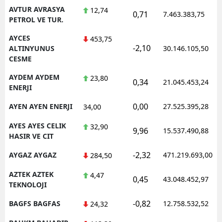
AVTUR AVRASYA
12,74
0,71
7.463.383,75
PETROL VE TUR.
AYCES
453,75
-2,10
ALTINYUNUS
30.146.105,50
CESME
AYDEM AYDEM
23,80
0,34
21.045.453,24
ENERJI
0,00
AYEN AYEN ENERJI
27.525.395,28
34,00
AYES AYES CELIK
32,90
9,96
15.537.490,88
HASIR VE CIT
-2,32
AYGAZ AYGAZ
471.219.693,00
284,50
AZTEK AZTEK
4,47
0,45
43.048.452,97
TEKNOLOJI
-0,82
BAGFS BAGFAS
12.758.532,52
24,32