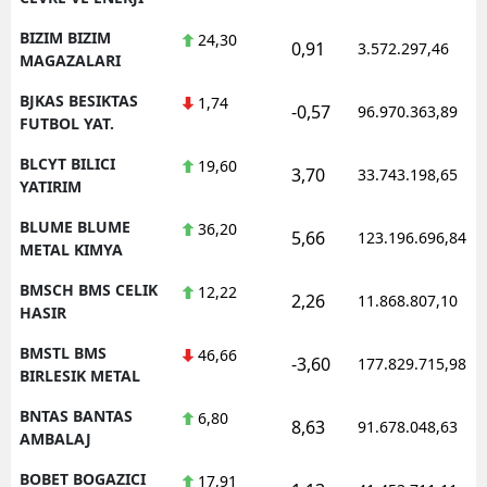
BIZIM BIZIM
24,30
0,91
3.572.297,46
MAGAZALARI
BJKAS BESIKTAS
1,74
-0,57
96.970.363,89
FUTBOL YAT.
BLCYT BILICI
19,60
3,70
33.743.198,65
YATIRIM
BLUME BLUME
36,20
5,66
123.196.696,84
METAL KIMYA
BMSCH BMS CELIK
12,22
2,26
11.868.807,10
HASIR
BMSTL BMS
46,66
-3,60
177.829.715,98
BIRLESIK METAL
BNTAS BANTAS
6,80
8,63
91.678.048,63
AMBALAJ
BOBET BOGAZICI
17,91