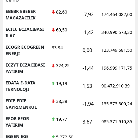
EBEBK EBEBEK
82,60
-7,92
174.464.082,00
MAGAZACILIK
ECILC ECZACIBASI
69,50
-1,42
340.990.573,30
ILAC
ECOGR ECOGREEN
33,94
0,00
123.749.581,50
ENERJI
ECZYT ECZACIBASI
324,25
-1,44
196.999.171,75
YATIRIM
EDATA E-DATA
19,19
1,53
90.472.910,39
TEKNOLOJI
EDIP EDIP
38,38
-1,94
135.573.300,24
GAYRIMENKUL
EFOR EFOR
19,77
3,67
985.371.910,85
YATIRIM
EGEEN EGE
5.272,50