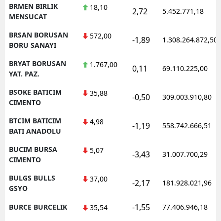
BRMEN BIRLIK
18,10
2,72
5.452.771,18
MENSUCAT
BRSAN BORUSAN
572,00
-1,89
1.308.264.872,50
BORU SANAYI
BRYAT BORUSAN
1.767,00
0,11
69.110.225,00
YAT. PAZ.
BSOKE BATICIM
35,88
-0,50
309.003.910,80
CIMENTO
BTCIM BATICIM
4,98
-1,19
558.742.666,51
BATI ANADOLU
BUCIM BURSA
5,07
-3,43
31.007.700,29
CIMENTO
BULGS BULLS
37,00
-2,17
181.928.021,96
GSYO
-1,55
BURCE BURCELIK
77.406.946,18
35,54