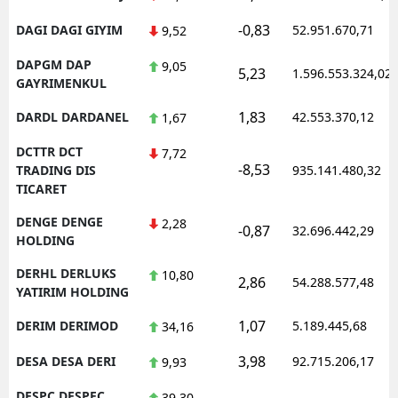
-0,83
DAGI DAGI GIYIM
52.951.670,71
9,52
DAPGM DAP
9,05
5,23
1.596.553.324,02
GAYRIMENKUL
1,83
DARDL DARDANEL
42.553.370,12
1,67
DCTTR DCT
7,72
-8,53
TRADING DIS
935.141.480,32
TICARET
DENGE DENGE
2,28
-0,87
32.696.442,29
HOLDING
DERHL DERLUKS
10,80
2,86
54.288.577,48
YATIRIM HOLDING
1,07
DERIM DERIMOD
5.189.445,68
34,16
3,98
DESA DESA DERI
92.715.206,17
9,93
DESPC DESPEC
39,30