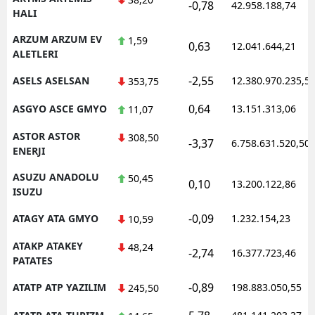
-0,78
42.958.188,74
HALI
ARZUM ARZUM EV
1,59
0,63
12.041.644,21
ALETLERI
-2,55
ASELS ASELSAN
12.380.970.235,5
353,75
0,64
ASGYO ASCE GMYO
13.151.313,06
11,07
ASTOR ASTOR
308,50
-3,37
6.758.631.520,50
ENERJI
ASUZU ANADOLU
50,45
0,10
13.200.122,86
ISUZU
-0,09
ATAGY ATA GMYO
1.232.154,23
10,59
ATAKP ATAKEY
48,24
-2,74
16.377.723,46
PATATES
-0,89
ATATP ATP YAZILIM
198.883.050,55
245,50