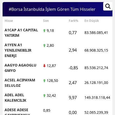
#Borsa İstanbulda İşlem Gören Tüm Hisseler
Hisse
Son
Fark%
En Düşük
A1CAP A1 CAPITAL
9,18
0,77
83.586.085,41
YATIRIM
A1YEN A1
2,80
2,94
YENILENEBILIR
68.908.325,15
ENERJI
AAGYO AGAOGLU
12,87
-0,85
85.536.212,74
GMYO
ACSEL ACIPAYAM
128,50
2,47
26.128.191,00
SELULOZ
ADEL ADEL
32,42
9,97
149.318.118,44
KALEMCILIK
ADESE ADESE
0,85
0,00
52.065.239,39