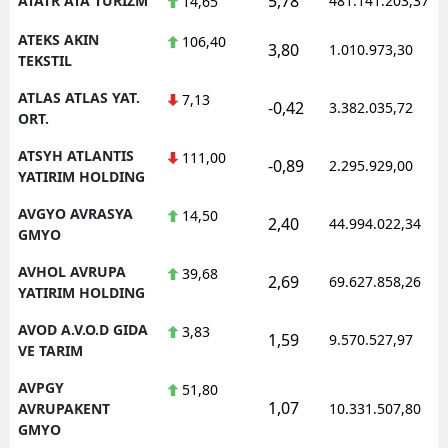
5,78
ATATR ATA TURIZM
481.141.203,37
14,65
ATEKS AKIN
106,40
3,80
1.010.973,30
TEKSTIL
ATLAS ATLAS YAT.
7,13
-0,42
3.382.035,72
ORT.
ATSYH ATLANTIS
111,00
-0,89
2.295.929,00
YATIRIM HOLDING
AVGYO AVRASYA
14,50
2,40
44.994.022,34
GMYO
AVHOL AVRUPA
39,68
2,69
69.627.858,26
YATIRIM HOLDING
AVOD A.V.O.D GIDA
3,83
1,59
9.570.527,97
VE TARIM
AVPGY
51,80
1,07
AVRUPAKENT
10.331.507,80
GMYO