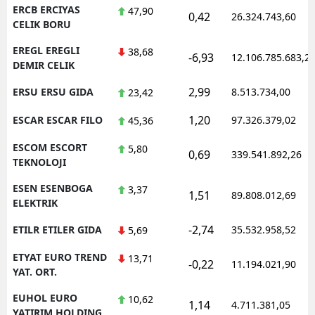
ERCB ERCIYAS
47,90
0,42
26.324.743,60
CELIK BORU
EREGL EREGLI
38,68
-6,93
12.106.785.683,2
DEMIR CELIK
2,99
ERSU ERSU GIDA
8.513.734,00
23,42
1,20
ESCAR ESCAR FILO
97.326.379,02
45,36
ESCOM ESCORT
5,80
0,69
339.541.892,26
TEKNOLOJI
ESEN ESENBOGA
3,37
1,51
89.808.012,69
ELEKTRIK
-2,74
ETILR ETILER GIDA
35.532.958,52
5,69
ETYAT EURO TREND
13,71
-0,22
11.194.021,90
YAT. ORT.
EUHOL EURO
10,62
1,14
4.711.381,05
YATIRIM HOLDING