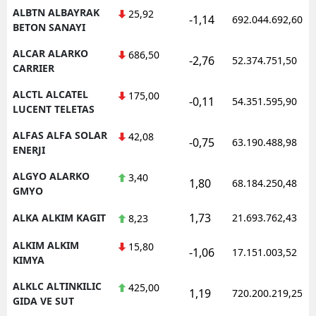
ALBTN ALBAYRAK
25,92
-1,14
692.044.692,60
BETON SANAYI
ALCAR ALARKO
686,50
-2,76
52.374.751,50
CARRIER
ALCTL ALCATEL
175,00
-0,11
54.351.595,90
LUCENT TELETAS
ALFAS ALFA SOLAR
42,08
-0,75
63.190.488,98
ENERJI
ALGYO ALARKO
3,40
1,80
68.184.250,48
GMYO
1,73
ALKA ALKIM KAGIT
21.693.762,43
8,23
ALKIM ALKIM
15,80
-1,06
17.151.003,52
KIMYA
ALKLC ALTINKILIC
425,00
1,19
720.200.219,25
GIDA VE SUT