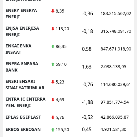
ENERY ENERYA
8,35
-0,36
183.215.562,02
ENERJI
ENJSA ENERJISA
113,20
-0,18
315.748.091,70
ENERJI
ENKAI ENKA
86,35
0,58
847.671.918,90
INSAAT
ENPRA ENPARA
59,10
1,63
2.038.133,95
BANK
ENSRI ENSARI
5,23
-0,76
114.680.039,61
SINAI YATIRIMLAR
ENTRA IC ENTERRA
4,69
-1,88
97.851.774,54
YEN. ENERJI
-0,52
EPLAS EGEPLAST
42.866.095,87
5,76
0,45
ERBOS ERBOSAN
4.921.581,30
155,50