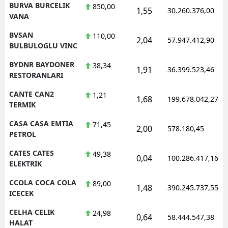
BURVA BURCELIK
850,00
1,55
30.260.376,00
VANA
BVSAN
110,00
2,04
57.947.412,90
BULBULOGLU VINC
BYDNR BAYDONER
38,34
1,91
36.399.523,46
RESTORANLARI
CANTE CAN2
1,21
1,68
199.678.042,27
TERMIK
CASA CASA EMTIA
71,45
2,00
578.180,45
PETROL
CATES CATES
49,38
0,04
100.286.417,16
ELEKTRIK
CCOLA COCA COLA
89,00
1,48
390.245.737,55
ICECEK
CELHA CELIK
24,98
0,64
58.444.547,38
HALAT