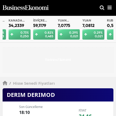
KANADA
İSVIÇRE
YUAN
YUAN
RUBLE
DOLARI
FRANKI
OFFSHORE
34,2339
59,1179
7,0775
7,0812
0,5825
0.73%
0.82%
0.29%
0.29%
0.
0,250
0,485
0,021
0,021
0,
/
Hisse Senedi Fiyatları
DERIM DERIMOD
Son Güncelleme
FİYAT
18:10