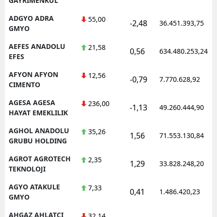
GAYRIMENKUL
ADGYO ADRA
55,00
-2,48
36.451.393,75
GMYO
AEFES ANADOLU
21,58
0,56
634.480.253,24
EFES
AFYON AFYON
12,56
-0,79
7.770.628,92
CIMENTO
AGESA AGESA
236,00
-1,13
49.260.444,90
HAYAT EMEKLILIK
AGHOL ANADOLU
35,26
1,56
71.553.130,84
GRUBU HOLDING
AGROT AGROTECH
2,35
1,29
33.828.248,20
TEKNOLOJI
AGYO ATAKULE
7,33
0,41
1.486.420,23
GMYO
AHGAZ AHLATCI
32,14