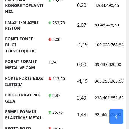
0,20
KONGRE TOPLANTI
4.984.490,46
HIZ.
FMIZP F-M IZMIT
283,75
2,07
8.048.478,50
PISTON
FONET FONET
5,00
-1,19
BILGI
109.028.768,84
TEKNOLOJILERI
FORMT FORMET
1,74
0,00
39.437.320,00
METAL VE CAM
FORTE FORTE BILGI
113,30
-4,15
363.950.365,60
ILETISIM
FRIGO FRIGO PAK
2,37
3,49
238.401.851,62
GIDA
FRMPL FORMUL
35,76
1,48
92.565.525,00
PLASTIK VE METAL
FROTO FORD
78,10