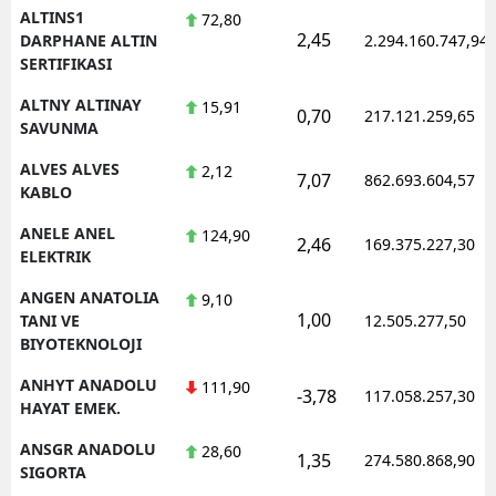
ALTINS1
72,80
2,45
DARPHANE ALTIN
2.294.160.747,94
SERTIFIKASI
ALTNY ALTINAY
15,91
0,70
217.121.259,65
SAVUNMA
ALVES ALVES
2,12
7,07
862.693.604,57
KABLO
ANELE ANEL
124,90
2,46
169.375.227,30
ELEKTRIK
ANGEN ANATOLIA
9,10
1,00
TANI VE
12.505.277,50
BIYOTEKNOLOJI
ANHYT ANADOLU
111,90
-3,78
117.058.257,30
HAYAT EMEK.
ANSGR ANADOLU
28,60
1,35
274.580.868,90
SIGORTA