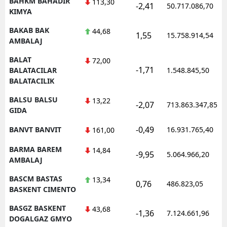
BAHKM BAHADIR
113,30
-2,41
50.717.086,70
KIMYA
BAKAB BAK
44,68
1,55
15.758.914,54
AMBALAJ
BALAT
72,00
-1,71
BALATACILAR
1.548.845,50
BALATACILIK
BALSU BALSU
13,22
-2,07
713.863.347,85
GIDA
-0,49
BANVT BANVIT
16.931.765,40
161,00
BARMA BAREM
14,84
-9,95
5.064.966,20
AMBALAJ
BASCM BASTAS
13,34
0,76
486.823,05
BASKENT CIMENTO
BASGZ BASKENT
43,68
-1,36
7.124.661,96
DOGALGAZ GMYO