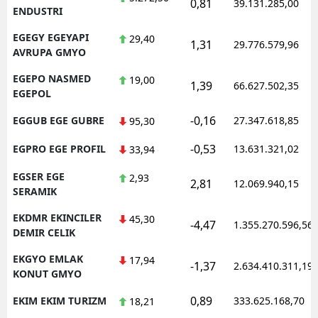
0,81
39.131.285,00
ENDUSTRI
EGEGY EGEYAPI
29,40
1,31
29.776.579,96
AVRUPA GMYO
EGEPO NASMED
19,00
1,39
66.627.502,35
EGEPOL
-0,16
EGGUB EGE GUBRE
27.347.618,85
95,30
-0,53
EGPRO EGE PROFIL
13.631.321,02
33,94
EGSER EGE
2,93
2,81
12.069.940,15
SERAMIK
EKDMR EKINCILER
45,30
-4,47
1.355.270.596,56
DEMIR CELIK
EKGYO EMLAK
17,94
-1,37
2.634.410.311,19
KONUT GMYO
0,89
EKIM EKIM TURIZM
333.625.168,70
18,21