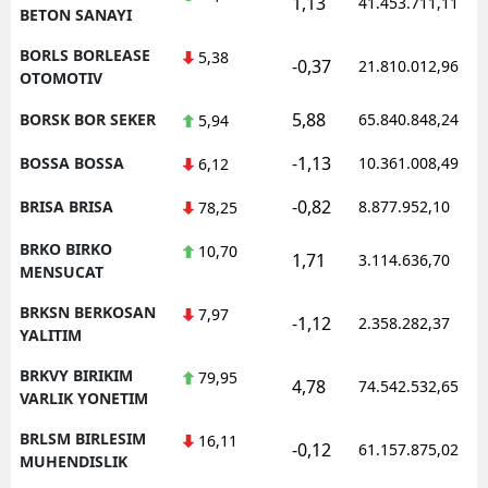
1,13
41.453.711,11
BETON SANAYI
BORLS BORLEASE
5,38
-0,37
21.810.012,96
OTOMOTIV
5,88
BORSK BOR SEKER
65.840.848,24
5,94
-1,13
BOSSA BOSSA
10.361.008,49
6,12
-0,82
BRISA BRISA
8.877.952,10
78,25
BRKO BIRKO
10,70
1,71
3.114.636,70
MENSUCAT
BRKSN BERKOSAN
7,97
-1,12
2.358.282,37
YALITIM
BRKVY BIRIKIM
79,95
4,78
74.542.532,65
VARLIK YONETIM
BRLSM BIRLESIM
16,11
-0,12
61.157.875,02
MUHENDISLIK