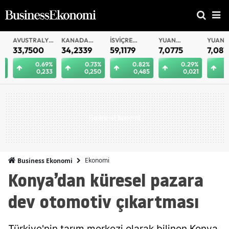
AVUSTRALYA
KANADA
İSVIÇRE
YUAN
YUAN
DOLARI
DOLARI
FRANKI
OFFSHORE
33,7500
34,2339
59,1179
7,0775
7,0812
0.69%
0.73%
0.82%
0.29%
0.
0,233
0,250
0,485
0,021
0
Ekonomi
Business Ekonomi
Konya’dan küresel pazara
dev otomotiv çıkartması
Türkiye'nin tarım merkezi olarak bilinen Konya,