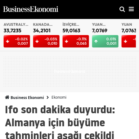
AVUSTRALYA
KANADA
İSVIÇRE
YUAN
YUAN
DOLARI
DOLARI
FRANKI
OFFSHORE
33,7235
34,2101
59,0163
7,0769
7,0763
-0.02%
-0.03%
-0.11%
0.01%
-0.
0,007
0,010
0,065
0,001
0
Ekonomi
Business Ekonomi
Ifo son dakika duyurdu:
Almanya için büyüme
tahminleri aşağı çekildi