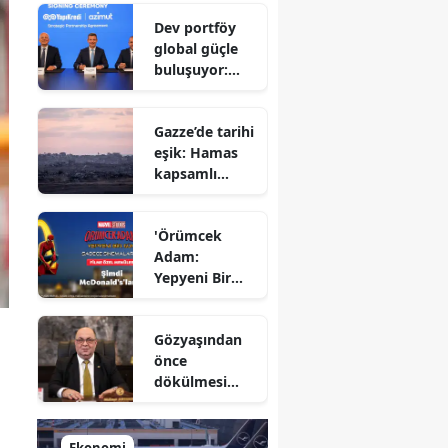
Savunma
Dev portföy
Bakanı
global güçle
gizlenen
buluşuyor:
detayları
Yapı Kredi ve
açıkladı
Azimut el
Gazze’de tarihi
sıkıştı
eşik: Hamas
kapsamlı
ateşkes
anlaşmasını
'Örümcek
onayladı
Adam:
Yepyeni Bir
Gün' efsane
kahraman
Gözyaşından
şimdi
önce
McDonald’s
dökülmesi
Türkiye’de
gereken ter:
Tarihin
milletlerin
Ekonomi