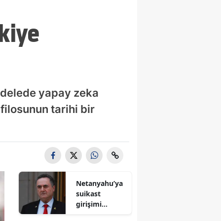
kiye
adelede yapay zeka
ilosunun tarihi bir
Netanyahu’ya
suikast
girişimi
iddiası! İsrail