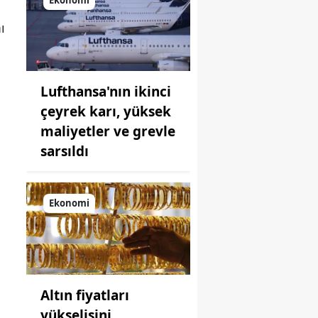
önüne
ı
koyduğu
ayna!
Lufthansa'nın ikinci
çeyrek karı, yüksek
maliyetler ve grevle
sarsıldı
Ekonomi
Altın fiyatları
yükselişini