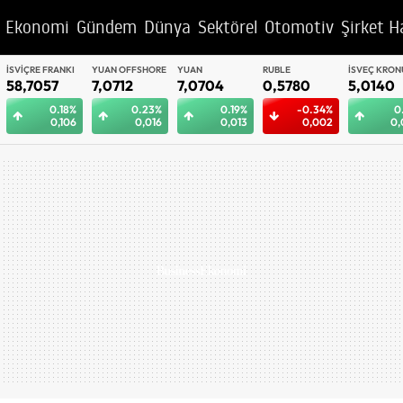
Ekonomi
Gündem
Dünya
Sektörel
Otomotiv
Şirket H
YUAN OFFSHORE
YUAN
RUBLE
İSVEÇ KRONU
BAE DIRHEM
7,0712
7,0704
0,5780
5,0140
12,9942
0.23%
0.19%
-0.34%
0.2%
0
0,016
0,013
0,002
0,010
0,