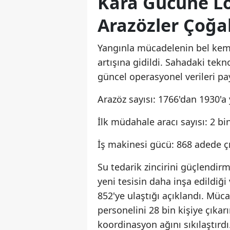
Kara Gücüne Loj
Arazözler Çoğa
Yangınla mücadelenin bel kemi
artışına gidildi. Sahadaki tekn
güncel operasyonel verileri pay
Arazöz sayısı: 1766'dan 1930'a 
İlk müdahale aracı sayısı: 2 bin
İş makinesi gücü: 868 adede çı
Su tedarik zincirini güçlendi
yeni tesisin daha inşa edildiği
852'ye ulaştığı açıklandı. Müc
personelini 28 bin kişiye çıkar
koordinasyon ağını sıkılaştırdı