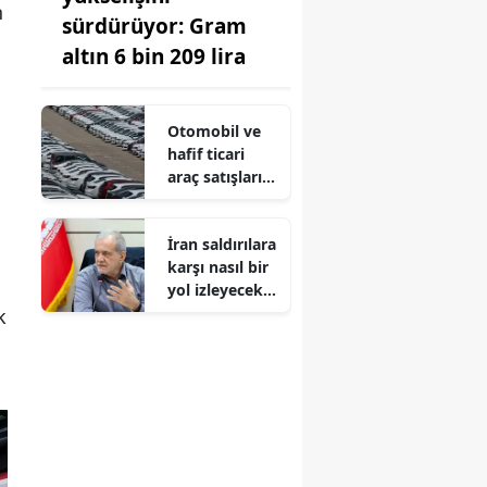
n
sürdürüyor: Gram
altın 6 bin 209 lira
Otomobil ve
hafif ticari
araç satışları
ocak-temmuz
döneminde
İran saldırılara
%10,72 azaldı
karşı nasıl bir
yol izleyecek?
Pezeşkiyan
k
son noktayı
koydu