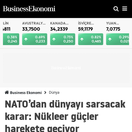
AVUSTRALYA
KANADA
İSVIÇRE
YUAN
YUAN
DOLARI
DOLARI
FRANKI
OFFSHORE
33,7500
34,2339
59,1179
7,0775
7,0812
0.69%
0.73%
0.82%
0.29%
0.
0,233
0,250
0,485
0,021
0
Dünya
Business Ekonomi
NATO’dan dünyayı sarsacak
karar: Nükleer güçler
harekete geçiyor