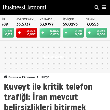
AVUSTRALYA
KANADA
İSVIÇRE
YUAN
YUAN
DOLARI
DOLARI
FRANKI
OFFSHORE
33,5737
33,9797
59,0293
7,0553
7,0546
-0.02%
0.06%
0.12%
0.06%
0.
0,007
0,020
0,071
0,004
0,
Dünya
Business Ekonomi
Kuveyt ile kritik telefon
trafiği: İran mevcut
belirsizlikleri bitirmek