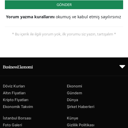
GÖNDER
Yorum yazma kurallarını
okumuş ve kabul etmiş sayılırsınız
* Bu içerik ile ilgili yorum yok, ilk yorumu siz yazın, tartışalım *
Döviz Kurları
Ekonomi
Altın Fiyatları
Gündem
Kripto Fiyatları
Dünya
Ekonomik Takvim
Şirket Haberleri
İstanbul Borsası
Künye
Foto Galeri
Gizlilik Politikası