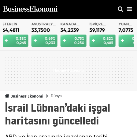
AVUSTRALYA
KANADA
İSVIÇRE
YUAN
YUAN
DOLARI
DOLARI
FRANKI
OFFSHORE
33,7500
34,2339
59,1179
7,0775
7,0812
0.69%
0.73%
0.82%
0.29%
0.
0,233
0,250
0,485
0,021
0
Dünya
Business Ekonomi
İsrail Lübnan’daki işgal
haritasını güncelledi
ABD ve İran arasında imzalanan tarihi