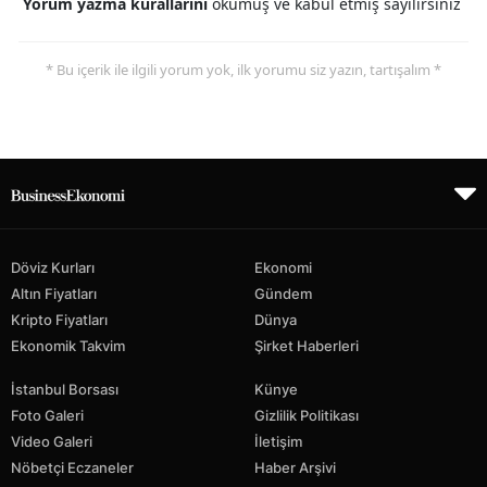
Yorum yazma kurallarını
okumuş ve kabul etmiş sayılırsınız
* Bu içerik ile ilgili yorum yok, ilk yorumu siz yazın, tartışalım *
Döviz Kurları
Ekonomi
Altın Fiyatları
Gündem
Kripto Fiyatları
Dünya
Ekonomik Takvim
Şirket Haberleri
İstanbul Borsası
Künye
Foto Galeri
Gizlilik Politikası
Video Galeri
İletişim
Nöbetçi Eczaneler
Haber Arşivi