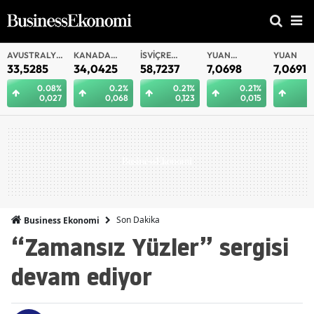
AVUSTRALYA
KANADA
İSVIÇRE
YUAN
YUAN
DOLARI
DOLARI
FRANKI
OFFSHORE
33,5285
34,0425
58,7237
7,0698
7,0691
0.08%
0.2%
0.21%
0.21%
0
0,027
0,068
0,123
0,015
0
Son Dakika
Business Ekonomi
“Zamansız Yüzler” sergisi
devam ediyor