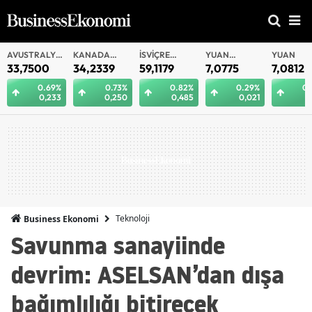
AVUSTRALYA
KANADA
İSVIÇRE
YUAN
YUAN
DOLARI
DOLARI
FRANKI
OFFSHORE
33,7500
34,2339
59,1179
7,0775
7,0812
0.69%
0.73%
0.82%
0.29%
0.
0,233
0,250
0,485
0,021
0
Teknoloji
Business Ekonomi
Savunma sanayiinde
devrim: ASELSAN’dan dışa
bağımlılığı bitirecek