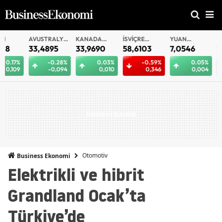
AVUSTRALYA
KANADA
İSVIÇRE
YUAN
YUAN
DOLARI
DOLARI
FRANKI
OFFSHORE
33,4895
33,9690
58,6103
7,0546
7,0537
-0.28%
0.03%
-0.59%
0.05%
0.
-0,094
0,010
0,346
0,004
0,
Otomotiv
Business Ekonomi
Elektrikli ve hibrit
Grandland Ocak’ta
Türkiye’de