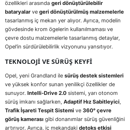
özellikleri arasında
geri dönüştürülebilir
bataryalar
ve
geri dönüştürülmüş malzemelerle
tasarlanmış iç mekan yer alıyor. Ayrıca, modelin
gövdesinde krom ögelerin kullanılmaması ve
çevre dostu malzemelerle tasarlanmış detaylar,
Opel’in sürdürülebilirlik vizyonunu yansıtıyor.
TEKNOLOJİ VE SÜRÜŞ KEYFİ
Opel, yeni Grandland ile
sürüş destek sistemleri
ve yüksek konfor sunan yenilikçi özellikler de
sunuyor.
Intelli-Drive 2.0
sistemi, yarı otonom
sürüş imkanı sağlarken,
Adaptif Hız Sabitleyici
,
Trafik İşareti Tespit Sistemi
ve
360° çevre
görüş kamerası
gibi donanımlar sürüş güvenliğini
artırıyor. Ayrıca, iç mekandaki
detoks etkisi