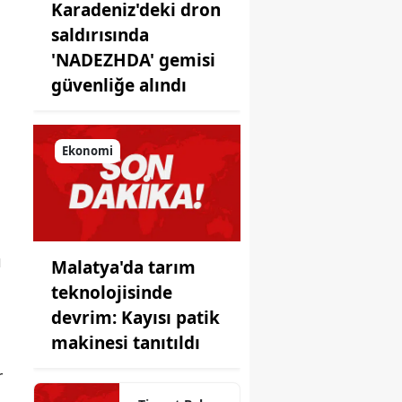
Karadeniz'deki dron
saldırısında
'NADEZHDA' gemisi
güvenliğe alındı
Ekonomi
ı
Malatya'da tarım
teknolojisinde
devrim: Kayısı patik
makinesi tanıtıldı
r