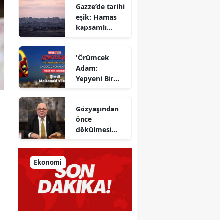
Gazze’de tarihi
sıkıştı
eşik: Hamas
kapsamlı
ateşkes
anlaşmasını
'Örümcek
onayladı
Adam:
Yepyeni Bir
Gün' efsane
kahraman
Gözyaşından
şimdi
önce
McDonald’s
dökülmesi
Türkiye’de
gereken ter:
Tarihin
milletlerin
Ekonomi
önüne
koyduğu
ayna!