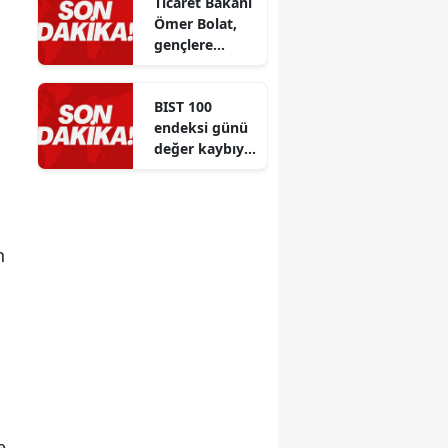
Ticaret Bakanı
Ömer Bolat,
gençlere
eğitim ve
kariyer
BIST 100
tercihlerinde
endeksi günü
önemli
değer kaybıyla
tavsiyeler
kapattı
verdi
n
e