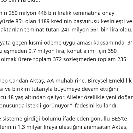
inin 250 milyon 446 bin liralık teminatına onay
 yüzde 85’i olan 1189 kredinin başvurusu kesinleşti ve
aktarılan teminat tutarı 241 milyon 561 bin lira oldu.
 hayata geçen kısmi ödeme uygulaması kapsamında, 3
sözleşmeden 9,7 milyon lira, konut alımı için 350
a olmak üzere toplam 372 sözleşmeden toplam 235
nep Candan Aktaş, AA muhabirine, Bireysel Emeklilik
ısı ve birikim tutarıyla büyümeye devam ettiğini
cü 18 yaş altından geliyor. Aileler özellikle yeni doğa
onusunda istekli görünüyor." ifadesini kullandı.
yle sisteme girdiği bölümü ifade eden gönüllü BES'te
lerinin 1,3 milyar liraya ulaştığını anımsatan Aktaş,