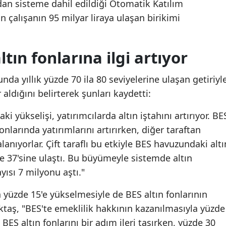
ndan sisteme dahil edildiği Otomatik Katılım
n çalışanın 95 milyar liraya ulaşan birikimi
ın fonlarına ilgi artıyor
nda yıllık yüzde 70 ila 80 seviyelerine ulaşan getiriyl
r aldığını belirterek şunları kaydetti:
ki yükselişi, yatırımcılarda altın iştahını artırıyor. BE
fonlarında yatırımlarını artırırken, diğer taraftan
lanıyorlar. Çift taraflı bu etkiyle BES havuzundaki altı
de 37'sine ulaştı. Bu büyümeyle sistemde altın
yısı 7 milyonu aştı."
n yüzde 15'e yükselmesiyle de BES altın fonlarının
Aktaş, "BES'te emeklilik hakkının kazanılmasıyla yüzde
BES altın fonlarını bir adım ileri taşırken, yüzde 30