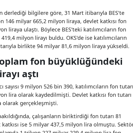
derlediği bilgilere göre, 31 Mart itibarıyla BES'te
yon 146 milyar 665,2 milyon liraya, devlet katkısı fon
on liraya ulaştı. Böylece BES'teki katılımcıların fon
419,4 milyon lirayı buldu. OKS'de ise katılımcıların
utarıyla birlikte 94 milyar 81,6 milyon liraya yükseldi.
toplam fon büyüklüğündeki
irayı aştı
 sayısı 9 milyon 526 bin 390, katılımcıların fon tutar
on lira olarak kaydedilmişti. Devlet katkısı fon tutarı
a olarak gerçekleşmişti.
ldığında, çalışanların biriktirdiği fon tutarı 81
t katkısı ise 5 milyar 437,5 milyon lira olmuştu. Sektö
oplamda 1 trilyon 227 milyar 229,4 milyon lira fon