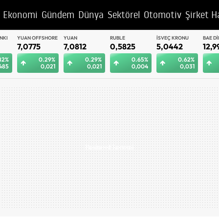
Ekonomi
Gündem
Dünya
Sektörel
Otomotiv
Şirket H
YUAN OFFSHORE
YUAN
RUBLE
İSVEÇ KRONU
BAE DIRHEM
7,0775
7,0812
0,5825
5,0442
12,9992
0.29%
0.29%
0.65%
0.62%
0.
0,021
0,021
0,004
0,031
0,