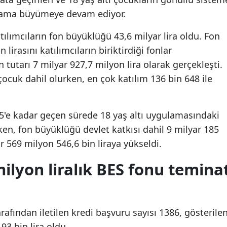
lama büyümeye devam ediyor.
atılımcıların fon büyüklüğü 43,6 milyar lira oldu. Fon
 lirasını katılımcıların biriktirdiği fonlar
n tutarı 7 milyar 927,7 milyon lira olarak gerçekleşti.
ocuk dahil olurken, en çok katılım 136 bin 648 ile
25'e kadar geçen sürede 18 yaş altı uygulamasındaki
arken, fon büyüklüğü devlet katkısı dahil 9 milyar 185
r 569 milyon 546,6 bin liraya yükseldi.
milyon liralık BES fonu temina
rafından iletilen kredi başvuru sayısı 1386, gösterile
93 bin lira oldu.