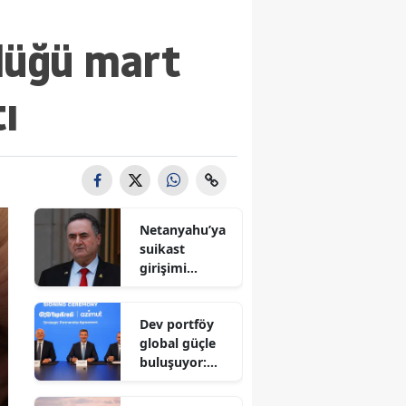
lüğü mart
tı
Netanyahu’ya
suikast
girişimi
iddiası! İsrail
Savunma
Dev portföy
Bakanı
global güçle
gizlenen
buluşuyor:
detayları
Yapı Kredi ve
açıkladı
Azimut el