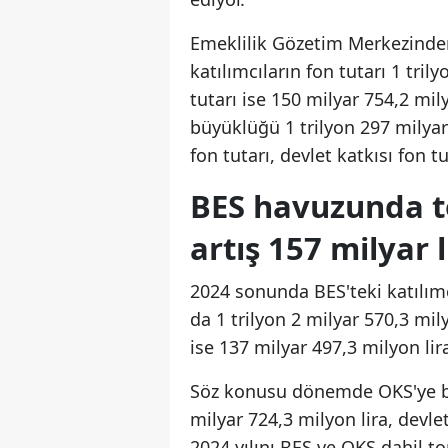
Emeklilik Gözetim Merkezinden 
katılımcıların fon tutarı 1 tril
tutarı ise 150 milyar 754,2 mily
büyüklüğü 1 trilyon 297 milyar 
fon tutarı, devlet katkısı fon t
BES havuzunda 
artış 157 milyar l
2024 sonunda BES'teki katılımcı
da 1 trilyon 2 milyar 570,3 mily
ise 137 milyar 497,3 milyon lir
Söz konusu dönemde OKS'ye bakı
milyar 724,3 milyon lira, devle
2024 yılını BES ve OKS dahil t