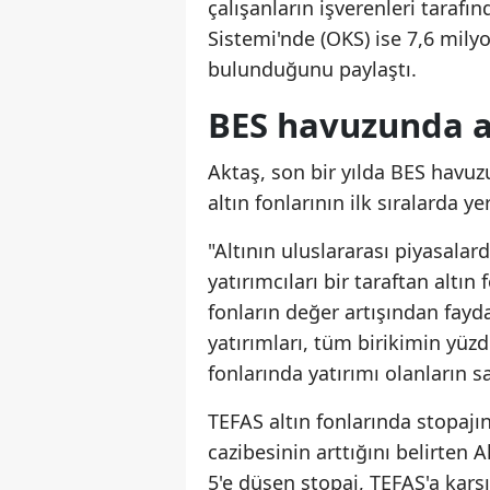
çalışanların işverenleri tarafı
Sistemi'nde (OKS) ise 7,6 milyo
bulunduğunu paylaştı.
BES havuzunda alt
Aktaş, son bir yılda BES havuzu
altın fonlarının ilk sıralarda ye
"Altının uluslararası piyasalarda
yatırımcıları bir taraftan altın 
fonların değer artışından fayda
yatırımları, tüm birikimin yüz
fonlarında yatırımı olanların sa
TEFAS altın fonlarında stopajı
cazibesinin arttığını belirten 
5'e düşen stopaj, TEFAS'a karşı 