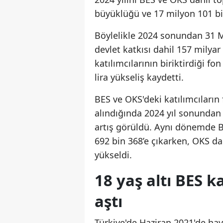
büyüklüğü ve 17 milyon 101 bi
Böylelikle 2024 sonundan 31 Ma
devlet katkısı dahil 157 milyar
katılımcılarının biriktirdiği fo
lira yükseliş kaydetti.
BES ve OKS'deki katılımcıların 
alındığında 2024 yıl sonundan 
artış görüldü. Aynı dönemde BE
692 bin 368’e çıkarken, OKS da
yükseldi.
18 yaş altı BES ka
aştı
Türkiye'de Haziran 2021'de hay