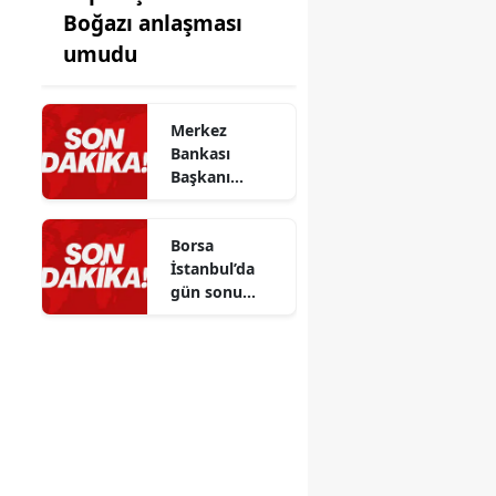
Boğazı anlaşması
umudu
Merkez
Bankası
Başkanı
Karahan,
Erzurum'da
Borsa
ekonomik
İstanbul’da
istişarelerde
gün sonu
bulundu
verileri: BIST
100 endeksi
yükselişte