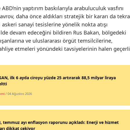
D’nin yaptırım baskılarıyla arabuluculuk vasfını
rov, daha önce aldıkları stratejik bir kararı da tekra
askeri sanayi tesislerine yönelik nokta atışı
ilde devam edeceğini bildiren Rus Bakan, bölgedeki
şanlarına ve uluslararası örgüt temsilcilerine,
 tahliye etmeleri yönündeki tavsiyelerinin halen geçerli
AN, ilk 6 ayda ciroyu yüzde 25 artırarak 88,5 milyar liraya
ltti
omi
/ 04 Ağustos 2026
 temmuz ayı enflasyon raporunu açıkladı: Enerji ve hizmet
ları dikkat çekiyor