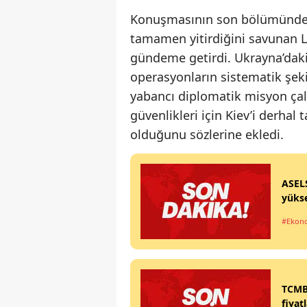
Konuşmasının son bölümünde AB
tamamen yitirdiğini savunan Lav
gündeme getirdi. Ukrayna’daki 
operasyonların sistematik şek
yabancı diplomatik misyon çalı
güvenlikleri için Kiev’i derhal
olduğunu sözlerine ekledi.
ASELS
yükse
#Ekon
TCMB,
fiyat