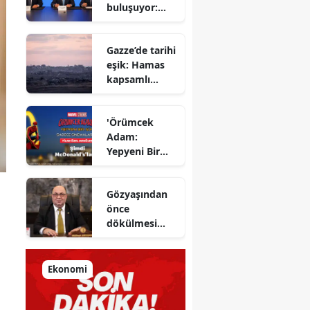
buluşuyor:
detayları
Yapı Kredi ve
açıkladı
Azimut el
Gazze’de tarihi
sıkıştı
eşik: Hamas
kapsamlı
ateşkes
anlaşmasını
'Örümcek
onayladı
Adam:
Yepyeni Bir
Gün' efsane
kahraman
Gözyaşından
şimdi
önce
McDonald’s
dökülmesi
Türkiye’de
gereken ter:
Tarihin
milletlerin
Ekonomi
önüne
koyduğu