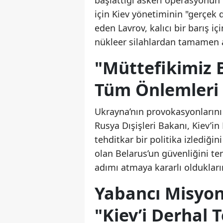
için Kiev yönetiminin "gerçek 
eden Lavrov, kalıcı bir barış i
nükleer silahlardan tamamen ar
"Müttefikimiz 
Tüm Önlemleri A
Ukrayna’nın provokasyonlarını
Rusya Dışişleri Bakanı, Kiev’i
tehditkar bir politika izlediğin
olan Belarus’un güvenliğini tem
adımı atmaya kararlı olduklarını
Yabancı Misyonl
"Kiev’i Derhal 