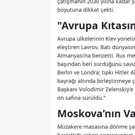
çatışmanın 2030 yılına kadar 
boyutuna dikkat çekti.
"Avrupa Kıtasın
Avrupa ülkelerinin Kiev yönetim
eleştiren Lavrov, Batı dünyası
Almanyası’na benzetti. Rus med
başından beri sürdüğünü savuna
Berlin ve Londra; tıpkı Hitler
bayrağı altında birleştirmeye ç
Başkanı Volodimir Zelenskiy’e t
ön safına sürüldü."
Moskova’nın Vaz
Müzakere masasına dönme şartla
başlattığı askeri operasyonun 