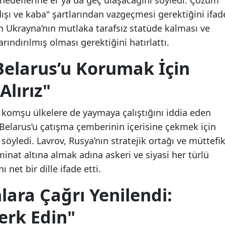
dışı ve kaba" şartlarından vazgeçmesi gerektiğini ifad
çin Ukrayna’nın mutlaka tarafsız statüde kalması ve
ındırılmış olması gerektiğini hatırlattı.
Belarus’u Korumak İçin
lırız"
 komşu ülkelere de yaymaya çalıştığını iddia eden
n Belarus’u çatışma çemberinin içerisine çekmek için
i söyledi. Lavrov, Rusya’nın stratejik ortağı ve müttefik
inat altına almak adına askeri ve siyasi her türlü
 net bir dille ifade etti.
ara Çağrı Yenilendi:
Terk Edin"