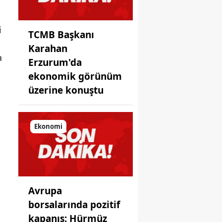
ayna!
i
TCMB Başkanı
Karahan
a
Erzurum'da
ekonomik görünüm
üzerine konuştu
Ekonomi
Avrupa
borsalarında pozitif
kapanış: Hürmüz