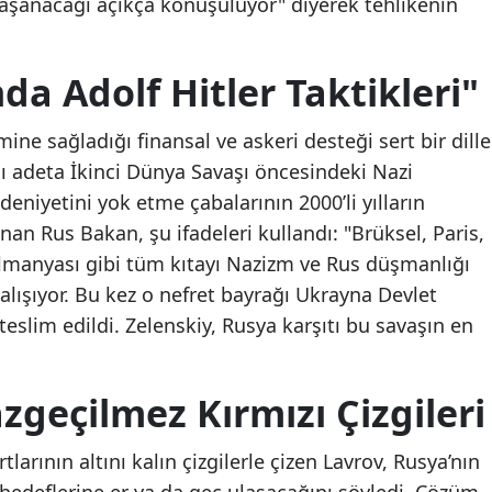
yaşanacağı açıkça konuşuluyor" diyerek tehlikenin
da Adolf Hitler Taktikleri"
ine sağladığı finansal ve askeri desteği sert bir dille
nı adeta İkinci Dünya Savaşı öncesindeki Nazi
eniyetini yok etme çabalarının 2000’li yılların
n Rus Bakan, şu ifadeleri kullandı: "Brüksel, Paris,
 Almanyası gibi tüm kıtayı Nazizm ve Rus düşmanlığı
alışıyor. Bu kez o nefret bayrağı Ukrayna Devlet
eslim edildi. Zelenskiy, Rusya karşıtı bu savaşın en
geçilmez Kırmızı Çizgileri
rının altını kalın çizgilerle çizen Lavrov, Rusya’nın
hedeflerine er ya da geç ulaşacağını söyledi. Çözüm