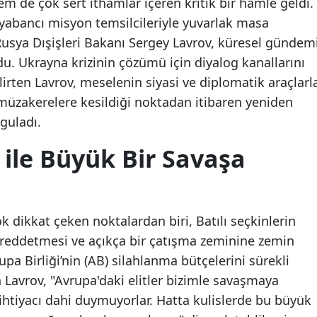
em de çok sert ithamlar içeren kritik bir hamle geldi.
abancı misyon temsilcileriyle yuvarlak masa
Rusya Dışişleri Bakanı Sergey Lavrov, küresel gündem
u. Ukrayna krizinin çözümü için diyalog kanallarını
rten Lavrov, meselenin siyasi ve diplomatik araçlarl
, müzakerelere kesildiği noktadan itibaren yeniden
guladı.
 ile Büyük Bir Savaşa
dikkat çeken noktalardan biri, Batılı seçkinlerin
 reddetmesi ve açıkça bir çatışma zeminine zemin
pa Birliği’nin (AB) silahlanma bütçelerini sürekli
 Lavrov, "Avrupa'daki elitler bizimle savaşmaya
 ihtiyacı dahi duymuyorlar. Hatta kulislerde bu büyük