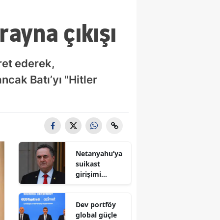
ayna çıkışı
ret ederek,
cak Batı’yı "Hitler
Netanyahu’ya
suikast
girişimi
iddiası! İsrail
Savunma
Dev portföy
Bakanı
global güçle
gizlenen