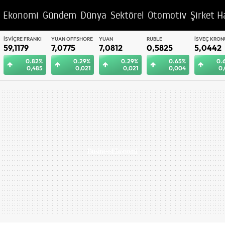
Ekonomi
Gündem
Dünya
Sektörel
Otomotiv
Şirket H
YUAN OFFSHORE
YUAN
RUBLE
İSVEÇ KRONU
BAE DIRHEM
7,0775
7,0812
0,5825
5,0442
12,9992
0.29%
0.29%
0.65%
0.62%
0.
0,021
0,021
0,004
0,031
0,