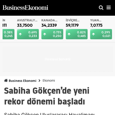
AVUSTRALYA
KANADA
İSVIÇRE
YUAN
YUAN
DOLARI
DOLARI
FRANKI
OFFSHORE
33,7500
34,2339
59,1179
7,0775
7,0812
0.69%
0.73%
0.82%
0.29%
0.
0,233
0,250
0,485
0,021
0
Ekonomi
Business Ekonomi
Sabiha Gökçen’de yeni
rekor dönemi başladı
Sabiha Gökçen Uluslararası Havalimanı,