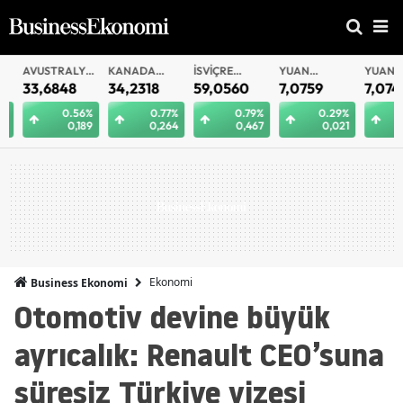
AVUSTRALYA
KANADA
İSVIÇRE
YUAN
YUAN
DOLARI
DOLARI
FRANKI
OFFSHORE
33,6848
34,2318
59,0560
7,0759
7,0749
0.56%
0.77%
0.79%
0.29%
0
0,189
0,264
0,467
0,021
0
Ekonomi
Business Ekonomi
Otomotiv devine büyük
ayrıcalık: Renault CEO’suna
süresiz Türkiye vizesi