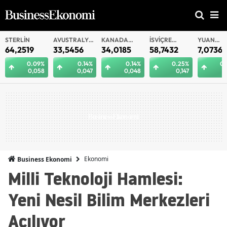
AVUSTRALYA
KANADA
İSVIÇRE
YUAN
YU
DOLARI
DOLARI
FRANKI
OFFSHORE
9
33,5456
34,0185
58,7432
7,0736
7,
.09%
0.14%
0.14%
0.25%
0.26%
0,058
0,047
0,048
0,147
0,018
Ekonomi
Business Ekonomi
Milli Teknoloji Hamlesi:
Yeni Nesil Bilim Merkezleri
Açılıyor