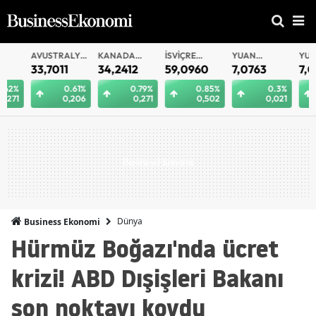
AVUSTRALYA
KANADA
İSVIÇRE
YUAN
YUAN
DOLARI
DOLARI
FRANKI
OFFSHORE
33,7011
34,2412
59,0960
7,0763
7,0756
0.61%
0.79%
0.85%
0.3%
0
0,206
0,271
0,502
0,021
0
Dünya
Business Ekonomi
Hürmüz Boğazı'nda ücret
krizi! ABD Dışişleri Bakanı
son noktayı koydu