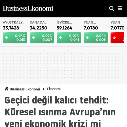
AVUSTRALYA
KANADA
İSVIÇRE
YUAN
YUAN
DOLARI
DOLARI
FRANKI
OFFSHORE
33,7428
34,2250
59,1264
7,0780
7,0770
0.04%
0.02%
0.07%
0.04%
0,013
0,007
0,041
0,003
0,
Ekonomi
Business Ekonomi
Geçici değil kalıcı tehdit:
Küresel ısınma Avrupa’nın
yeni ekonomik krizi mi