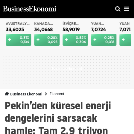
AVUSTRALYA
KANADA
İSVIÇRE
YUAN
YUAN
DOLARI
DOLARI
FRANKI
OFFSHORE
33,6025
34,0668
58,9019
7,0724
7,0718
0.31%
0.28%
0.52%
0.25%
0.
0,104
0,095
0,306
0,018
0
Ekonomi
Business Ekonomi
Pekin’den küresel enerji
dengelerini sarsacak
hamle: Tam 2.9 trilyon