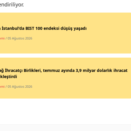
diriliyor.
 İstanbul'da BIST 100 endeksi düşüş yaşadı
omi
/ 05 Ağustos 2026
ğ İhracatçı Birlikleri, temmuz ayında 3,9 milyar dolarlık ihracat
kleştirdi
omi
/ 05 Ağustos 2026