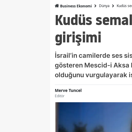
Dünya
Kudüs sem
Business Ekonomi
Kudüs semal
girişimi
İsrail’in camilerde ses s
gösteren Mescid-i Aksa H
olduğunu vurgulayarak iş
Merve Tuncel
Editör