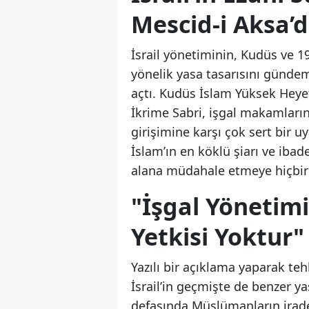
Mescid-i Aksa’d
İsrail yönetiminin, Kudüs ve 1
yönelik yasa tasarısını gündem
açtı. Kudüs İslam Yüksek Heye
İkrime Sabri, işgal makamları
girişimine karşı çok sert bir uy
İslam’ın en köklü şiarı ve iba
alana müdahale etmeye hiçbir h
"İşgal Yönetim
Yetkisi Yoktur"
Yazılı bir açıklama yaparak te
İsrail’in geçmişte de benzer
defasında Müslümanların irade