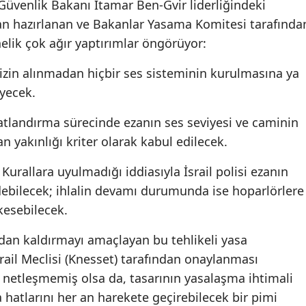
 Güvenlik Bakanı Itamar Ben-Gvir liderliğindeki
dan hazırlanan ve Bakanlar Yasama Komitesi tarafında
elik çok ağır yaptırımlar öngörüyor:
izin alınmadan hiçbir ses sisteminin kurulmasına ya
eyecek.
atlandırma sürecinde ezanın ses seviyesi ve caminin
n yakınlığı kriter olarak kabul edilecek.
urallara uyulmadığı iddiasıyla İsrail polisi ezanın
debilecek; ihlalin devamı durumunda ise hoparlörlere
kesebilecek.
adan kaldırmayı amaçlayan bu tehlikeli yasa
srail Meclisi (Knesset) tarafından onaylanması
 netleşmemiş olsa da, tasarının yasalaşma ihtimali
a hatlarını her an harekete geçirebilecek bir pimi