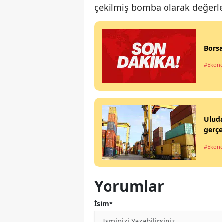
çekilmiş bomba olarak değerlen
Borsa
#Ekon
Uluda
gerçe
#Ekon
Yorumlar
İsim*