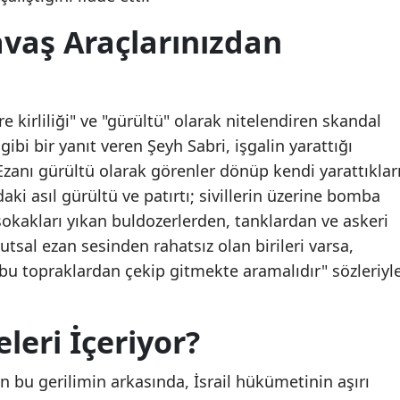
avaş Araçlarınızdan
vre kirliliği" ve "gürültü" olarak nitelendiren skandal
bi bir yanıt veren Şeyh Sabri, işgalin yarattığı
"Ezanı gürültü olarak görenler dönüp kendi yarattıklar
aki asıl gürültü ve patırtı; sivillerin üzerine bomba
okakları yıkan buldozerlerden, tanklardan ve askeri
tsal ezan sesinden rahatsız olan birileri varsa,
bu topraklardan çekip gitmekte aramalıdır" sözleriyl
leri İçeriyor?
 bu gerilimin arkasında, İsrail hükümetinin aşırı