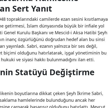
an Sert Yanıt
948 topraklarındaki camilerde ezan sesini kısıtlamaya
e getirmesi, İslam dünyasında büyük bir infiale yol
ti Genel Kurulu Başkanı ve Mescid-i Aksa Hatibi Şeyh
nın inanç özgürlüğünü doğrudan hedef alan bu sinsi
arı yayınladı. Sabri, ezanın yalnızca bir ses değil,
det biçimi olduğunu hatırlatarak, işgal yönetiminin bu
ukuki ve siyasi hakkı bulunmadığını ilan etti.
inin Statüyü Değiştirme
hlikenin boyutlarına dikkat çeken Şeyh İkrime Sabri,
 yasaklama hamlelerinde bulunduğunu ancak her
sine çarparak başarısız olduğunu hatırlattı. Mevcut