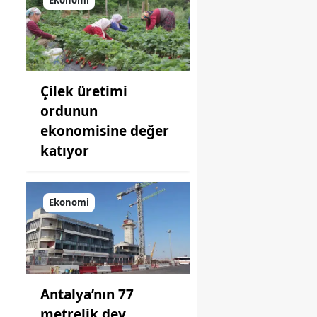
önüne
koyduğu
ayna!
Çilek üretimi
ordunun
ekonomisine değer
katıyor
Ekonomi
Antalya’nın 77
metrelik dev