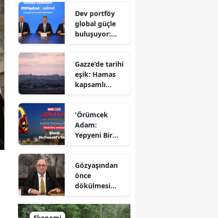
Savunma
Dev portföy
Bakanı
global güçle
gizlenen
buluşuyor:
detayları
Yapı Kredi ve
açıkladı
Azimut el
Gazze’de tarihi
sıkıştı
eşik: Hamas
kapsamlı
ateşkes
anlaşmasını
'Örümcek
onayladı
Adam:
Yepyeni Bir
Gün' efsane
kahraman
Gözyaşından
şimdi
önce
McDonald’s
dökülmesi
Türkiye’de
gereken ter:
Tarihin
milletlerin
Ekonomi