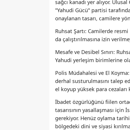
sağcı kanadı yer alıyor. Ulusal
"Yahudi Gücü" partisi tarafın
onaylanan tasarı, camilere yön
Ruhsat Şartı: Camilerde resmi 
da çalıştırılmasına izin verilm
Mesafe ve Desibel Sınırı: Ruhs
Yahudi yerleşim birimlerine ola
Polis Müdahalesi ve El Koyma: K
derhal susturulmasını talep e
el koyup yüksek para cezaları 
İbadet özgürlüğünü fiilen ort
tasarısının yasallaşması için İ
gerekiyor. Henüz oylama tarihi
bölgedeki dini ve siyasi kırılm