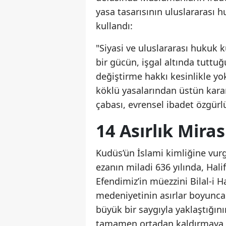
yasa tasarısının uluslararası h
kullandı:
"Siyasi ve uluslararası hukuk k
bir gücün, işgal altında tuttu
değiştirme hakkı kesinlikle yo
köklü yasalarından üstün kara
çabası, evrensel ibadet özgürlü
14 Asırlık Mira
Kudüs’ün İslami kimliğine vur
ezanın miladi 636 yılında, H
Efendimiz’in müezzini Bilal-i
medeniyetinin asırlar boyunca 
büyük bir saygıyla yaklaştığının
tamamen ortadan kaldırmaya çal