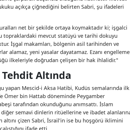
ukuku açıkça çiğnediğini belirten Sabri, şu ifadeleri
uralları net bir şekilde ortaya koymaktadır ki; işgalci
ğu topraklardaki mevcut statüyü ve tarihi dokuyu
ktur. İşgal makamları, bölgenin asil tarihinden ve
rlar alamaz, yeni yasalar dayatamaz. Ezanı engelleme
ğü ilkeleriyle doğrudan çelişen bir hak ihlalidir."
s Tehdit Altında
gu yapan Mescid-i Aksa Hatibi, Kudüs semalarında ilk
alife Ömer bin Hattab döneminde Peygamber
 Habeşi tarafından okunduğunu anımsattı. İslam
diğer semavi dinlerin ritüellerine ve ibadet alanların
 altını çizen Sabri, İsrail'in ise bu hoşgörü iklimini
ıştığını ifade etti.