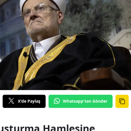
X'de Paylaş
Whatsapp'tan Gönder
 Susturma Hamlesine