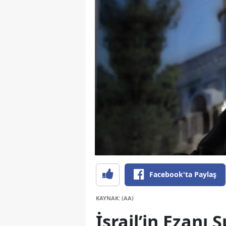
Facebook'ta Paylaş
KAYNAK: (AA)
İsrail’in Ezanı