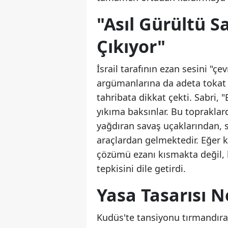
"Asıl Gürültü S
Çıkıyor"
İsrail tarafının ezan sesini "çe
argümanlarına da adeta tokat gi
tahribata dikkat çekti. Sabri, 
yıkıma baksınlar. Bu topraklard
yağdıran savaş uçaklarından, s
araçlardan gelmektedir. Eğer ku
çözümü ezanı kısmakta değil, 
tepkisini dile getirdi.
Yasa Tasarısı Ne
Kudüs'te tansiyonu tırmandıran