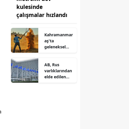
kulesinde
çalışmalar hızlandı
Kahramanmar
aş'ta
geleneksel
yöntemle
buğday hasadı
AB, Rus
yapılıyor
varlıklarından
elde edilen
geliri
Ukrayna'ya
sunuyor
a