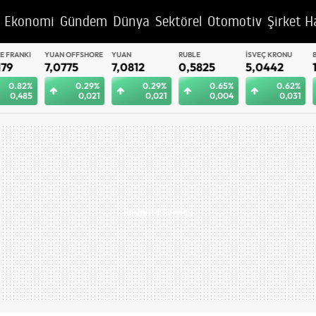
Ekonomi
Gündem
Dünya
Sektörel
Otomotiv
Şirket H
YUAN OFFSHORE
YUAN
RUBLE
İSVEÇ KRONU
BAE DIRHEM
7,0775
7,0812
0,5825
5,0442
12,9992
0.29%
0.29%
0.65%
0.62%
0.
0,021
0,021
0,004
0,031
0,