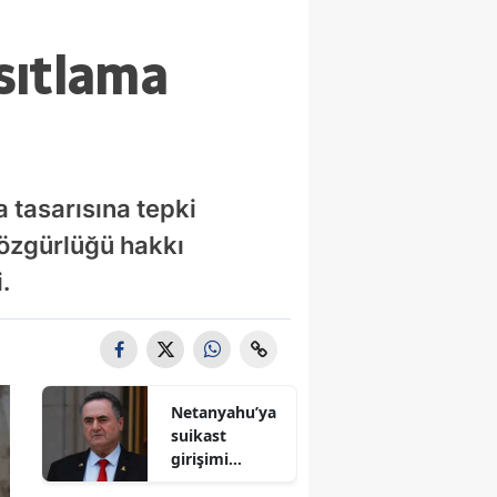
sıtlama
a tasarısına tepki
 özgürlüğü hakkı
.
Netanyahu’ya
suikast
girişimi
iddiası! İsrail