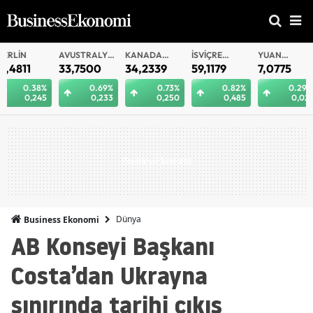
AVUSTRALYA
KANADA
İSVIÇRE
YUAN
YUAN
DOLARI
DOLARI
FRANKI
OFFSHORE
33,7500
34,2339
59,1179
7,0775
7,0812
0.69%
0.73%
0.82%
0.29%
0.
0,233
0,250
0,485
0,021
0
Dünya
Business Ekonomi
AB Konseyi Başkanı
Costa’dan Ukrayna
sınırında tarihi çıkış