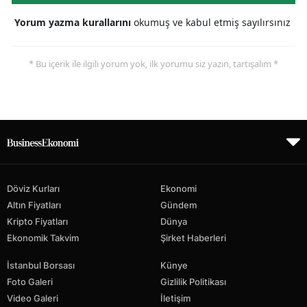
Yorum yazma kurallarını
okumuş ve kabul etmiş sayılırsınız
* Bu içerik ile ilgili yorum yok, ilk yorumu siz yazın, tartışalım *
Döviz Kurları
Ekonomi
Altın Fiyatları
Gündem
Kripto Fiyatları
Dünya
Ekonomik Takvim
Şirket Haberleri
İstanbul Borsası
Künye
Foto Galeri
Gizlilik Politikası
Video Galeri
İletişim