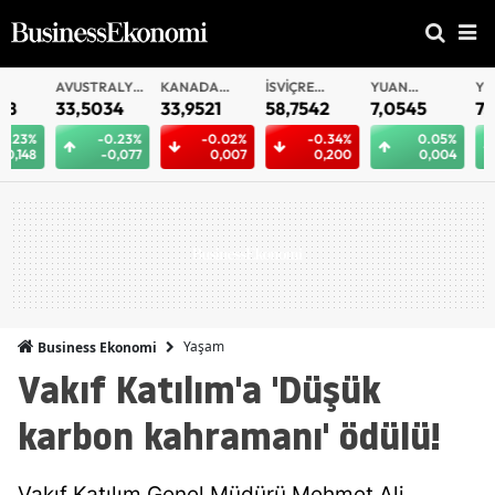
AVUSTRALYA
KANADA
İSVIÇRE
YUAN
YUAN
DOLARI
DOLARI
FRANKI
OFFSHORE
33,5034
33,9521
58,7542
7,0545
7,0548
-0.23%
-0.02%
-0.34%
0.05%
0.
-0,077
0,007
0,200
0,004
0,
Yaşam
Business Ekonomi
Vakıf Katılım'a 'Düşük
karbon kahramanı' ödülü!
Vakıf Katılım Genel Müdürü Mehmet Ali