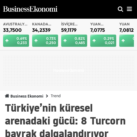
AVUSTRALYA
KANADA
İSVIÇRE
YUAN
YUAN
DOLARI
DOLARI
FRANKI
OFFSHORE
33,7500
34,2339
59,1179
7,0775
7,0812
0.69%
0.73%
0.82%
0.29%
0.
0,233
0,250
0,485
0,021
0
Trend
Business Ekonomi
Türkiye’nin küresel
arenadaki gücü: 8 Turcorn
bayrak dalgalandırıyor