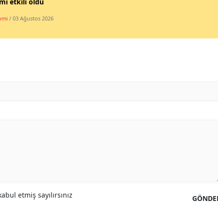
imi etkili oldu
omi
/ 03 Ağustos 2026
abul etmiş sayılırsınız
GÖNDE