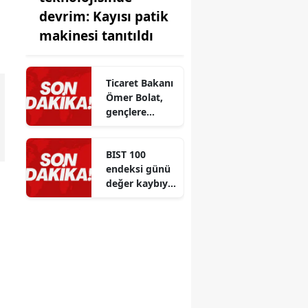
devrim: Kayısı patik
makinesi tanıtıldı
Ticaret Bakanı
Ömer Bolat,
gençlere
eğitim ve
kariyer
BIST 100
tercihlerinde
endeksi günü
önemli
değer kaybıyla
tavsiyeler
kapattı
verdi