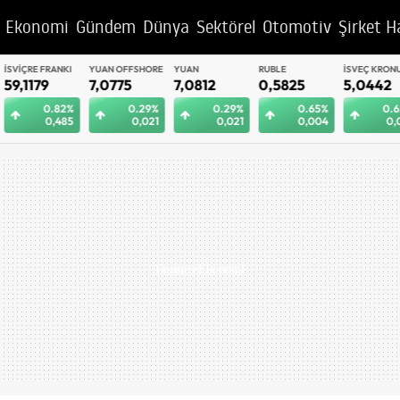
Ekonomi
Gündem
Dünya
Sektörel
Otomotiv
Şirket H
YUAN OFFSHORE
YUAN
RUBLE
İSVEÇ KRONU
BAE DIRHEM
7,0775
7,0812
0,5825
5,0442
12,9992
0.29%
0.29%
0.65%
0.62%
0.
0,021
0,021
0,004
0,031
0,