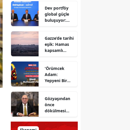
Savunma
Dev portföy
Bakanı
global güçle
gizlenen
buluşuyor:
detayları
Yapı Kredi ve
açıkladı
Azimut el
Gazze’de tarihi
sıkıştı
eşik: Hamas
kapsamlı
ateşkes
anlaşmasını
'Örümcek
onayladı
Adam:
Yepyeni Bir
Gün' efsane
kahraman
Gözyaşından
şimdi
önce
McDonald’s
dökülmesi
Türkiye’de
gereken ter:
Tarihin
milletlerin
Ekonomi