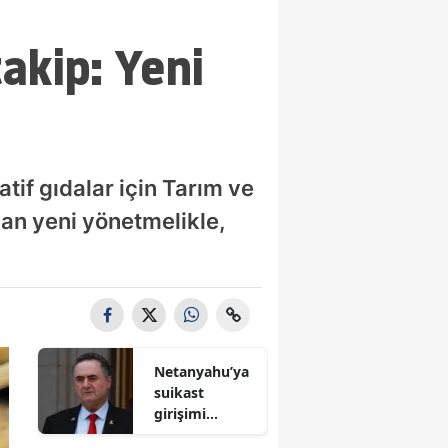
takip: Yeni
atif gıdalar için Tarım ve
an yeni yönetmelikle,
Netanyahu’ya
suikast
girişimi
iddiası! İsrail