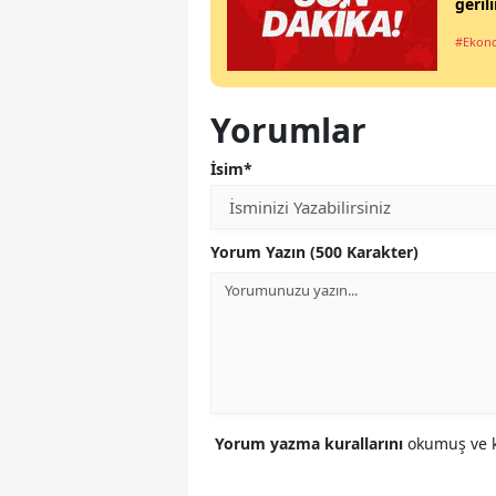
geril
#Ekon
Yorumlar
İsim*
Yorum Yazın (500 Karakter)
Yorum yazma kurallarını
okumuş ve k