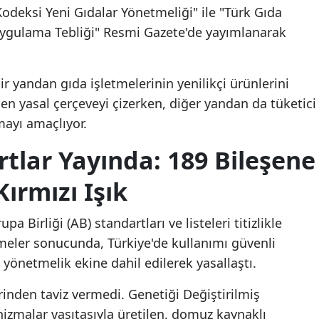
odeksi Yeni Gıdalar Yönetmeliği" ile "Türk Gıda
 Uygulama Tebliği" Resmi Gazete'de yayımlanarak
r yandan gıda işletmelerinin yenilikçi ürünlerini
n yasal çerçeveyi çizerken, diğer yandan da tüketici
mayı amaçlıyor.
tlar Yayında: 189 Bileşene
Kırmızı Işık
a Birliği (AB) standartları ve listeleri titizlikle
meler sonucunda, Türkiye'de kullanımı güvenli
 yönetmelik ekine dahil edilerek yasallaştı.
rinden taviz vermedi. Genetiği Değiştirilmiş
zmalar vasıtasıyla üretilen, domuz kaynaklı