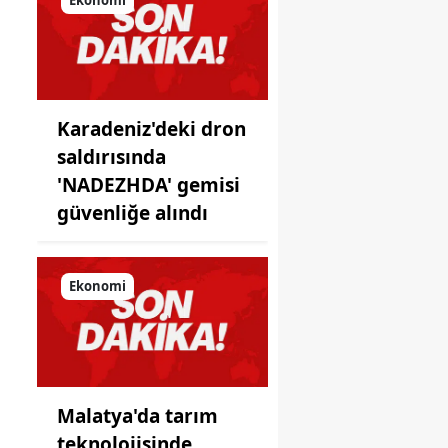
önüne
koyduğu
ayna!
Karadeniz'deki dron
saldırısında
'NADEZHDA' gemisi
güvenliğe alındı
Ekonomi
Malatya'da tarım
teknolojisinde