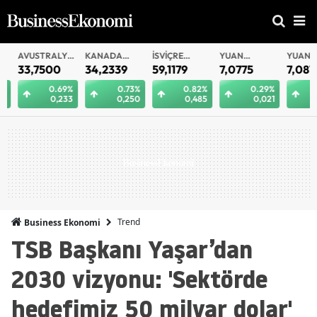
AVUSTRALYA
KANADA
İSVIÇRE
YUAN
YUAN
DOLARI
DOLARI
FRANKI
OFFSHORE
33,7500
34,2339
59,1179
7,0775
7,0812
0.69%
0.73%
0.82%
0.29%
0.
0,233
0,250
0,485
0,021
0
Trend
Business Ekonomi
TSB Başkanı Yaşar’dan
2030 vizyonu: 'Sektörde
hedefimiz 50 milyar dolar'