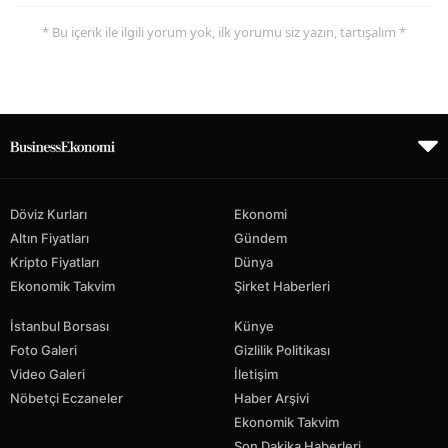
* Bu içerik ile ilgili yorum yok, ilk yorumu siz yazın, tartışalım *
Döviz Kurları
Ekonomi
Altın Fiyatları
Gündem
Kripto Fiyatları
Dünya
Ekonomik Takvim
Şirket Haberleri
İstanbul Borsası
Künye
Foto Galeri
Gizlilik Politikası
Video Galeri
İletişim
Nöbetçi Eczaneler
Haber Arşivi
Ekonomik Takvim
Son Dakika Haberleri