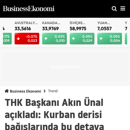
AVUSTRALYA
KANADA
İSVIÇRE
YUAN
YUAN
DOLARI
DOLARI
FRANKI
OFFSHORE
33,5616
33,9769
58,9975
7,0557
7,0550
-0.07%
0.03%
0.05%
0.05%
0.
0,023
0,010
0,029
0,004
0,
Trend
Business Ekonomi
THK Başkanı Akın Ünal
açıkladı: Kurban derisi
bağışlarında bu detaya