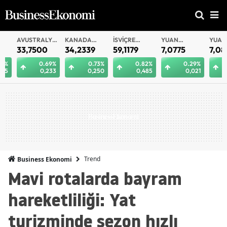
AVUSTRALYA
KANADA
İSVIÇRE
YUAN
YUAN
DOLARI
DOLARI
FRANKI
OFFSHORE
33,7500
34,2339
59,1179
7,0775
7,0812
0.69%
0.73%
0.82%
0.29%
0.
0,233
0,250
0,485
0,021
0
Trend
Business Ekonomi
Mavi rotalarda bayram
hareketliliği: Yat
turizminde sezon hızlı