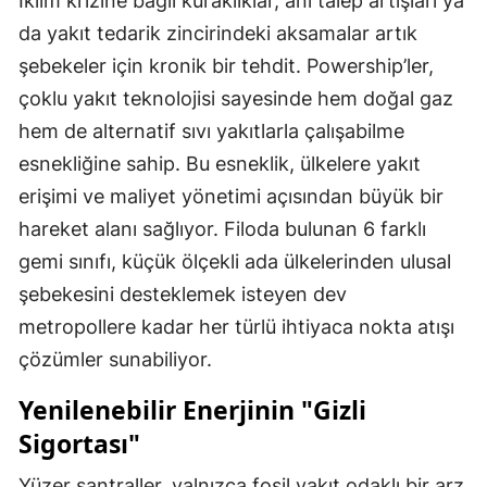
İklim krizine bağlı kuraklıklar, ani talep artışları ya
da yakıt tedarik zincirindeki aksamalar artık
şebekeler için kronik bir tehdit. Powership’ler,
çoklu yakıt teknolojisi sayesinde hem doğal gaz
hem de alternatif sıvı yakıtlarla çalışabilme
esnekliğine sahip. Bu esneklik, ülkelere yakıt
erişimi ve maliyet yönetimi açısından büyük bir
hareket alanı sağlıyor. Filoda bulunan 6 farklı
gemi sınıfı, küçük ölçekli ada ülkelerinden ulusal
şebekesini desteklemek isteyen dev
metropollere kadar her türlü ihtiyaca nokta atışı
çözümler sunabiliyor.
Yenilenebilir Enerjinin "Gizli
Sigortası"
Yüzer santraller, yalnızca fosil yakıt odaklı bir arz