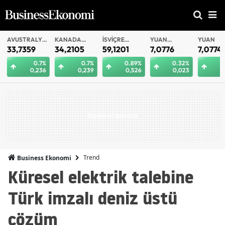
AVUSTRALYA
KANADA
İSVIÇRE
YUAN
YUAN
DOLARI
DOLARI
FRANKI
OFFSHORE
33,7359
34,2105
59,1201
7,0776
7,0774
0.7%
0.7%
0.89%
0.32%
0
0,236
0,239
0,526
0,023
0
Trend
Business Ekonomi
Küresel elektrik talebine
Türk imzalı deniz üstü
çözüm