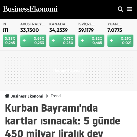
AVUSTRALYA
KANADA
İSVIÇRE
YUAN
YUAN
DOLARI
DOLARI
FRANKI
OFFSHORE
33,7500
34,2339
59,1179
7,0775
7,0812
0.69%
0.73%
0.82%
0.29%
0.
0,233
0,250
0,485
0,021
0
Trend
Business Ekonomi
Kurban Bayramı'nda
kartlar ısınacak: 5 günde
450 milyar liralık dev