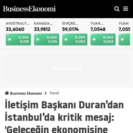
AVUSTRALYA
KANADA
İSVIÇRE
YUAN
YUAN
DOLARI
DOLARI
FRANKI
OFFSHORE
33,6060
33,9812
59,0174
7,0548
7,0559
0.04%
0.04%
0.09%
0.04%
0.
0,013
0,014
0,053
0,003
0,
Trend
Business Ekonomi
İletişim Başkanı Duran’dan
İstanbul’da kritik mesaj:
'Geleceğin ekonomisine