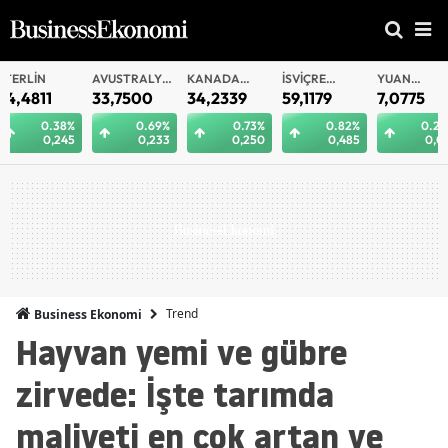
AVUSTRALYA
KANADA
İSVIÇRE
YUAN
YUAN
DOLARI
DOLARI
FRANKI
OFFSHORE
33,7500
34,2339
59,1179
7,0775
7,0812
0.69%
0.73%
0.82%
0.29%
0.
0,233
0,250
0,485
0,021
0
Trend
Business Ekonomi
Hayvan yemi ve gübre
zirvede: İşte tarımda
maliyeti en çok artan ve