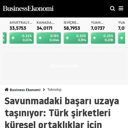
AVUSTRALYA
KANADA
İSVIÇRE
YUAN
YUAN
DOLARI
DOLARI
FRANKI
OFFSHORE
33,5753
34,0171
58,7953
7,0737
7,0726
0.22%
0.13%
0.33%
0.25%
0.
0,074
0,044
0,194
0,018
0
Teknoloji
Business Ekonomi
Savunmadaki başarı uzaya
taşınıyor: Türk şirketleri
küresel ortaklıklar için