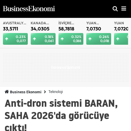
AVUSTRALYA
KANADA
İSVIÇRE
YUAN
YUAN
DOLARI
DOLARI
FRANKI
OFFSHORE
33,5711
34,0305
58,7818
7,0730
7,0720
0.23%
0.18%
0.32%
0.26%
0.
0,077
0,061
0,188
0,018
0
Teknoloji
Business Ekonomi
Anti-dron sistemi BARAN,
SAHA 2026'da görücüye
çıktı!