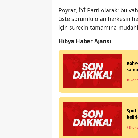
Poyraz, İYİ Parti olarak; bu va
üste sorumlu olan herkesin h
için sürecin tamamına müdahil 
Hibya Haber Ajansı
Kahve
samur
#Ekon
Spot 
belir
#Ekon