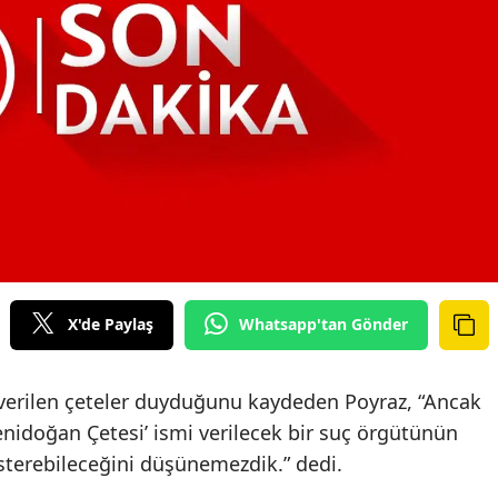
X'de Paylaş
Whatsapp'tan Gönder
ler verilen çeteler duyduğunu kaydeden Poyraz, “Ancak
enidoğan Çetesi’ ismi verilecek bir suç örgütünün
österebileceğini düşünemezdik.” dedi.