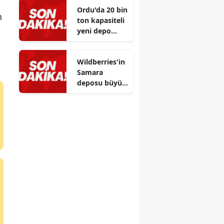
Ordu'da 20 bin
n
ton kapasiteli
yeni depo
projesi hayata
geçirilmek
Wildberries'in
üzere
Samara
deposu büyük
bir İHA
saldırısında
kullanılamaz
hale geldi