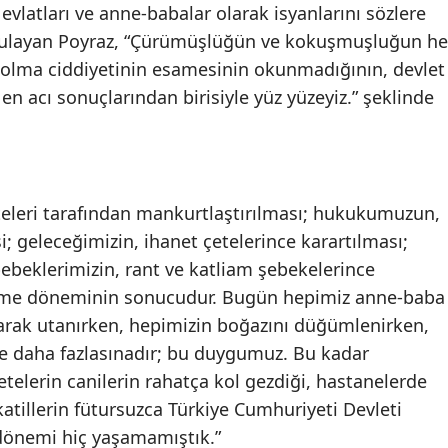
 evlatları ve anne-babalar olarak isyanlarını sözlere
gulayan Poyraz, “Çürümüşlüğün ve kokuşmuşluğun he
 olma ciddiyetinin esamesinin okunmadığının, devlet
 en acı sonuçlarından birisiyle yüz yüzeyiz.” şeklinde
teleri tarafından mankurtlaştırılması; hukukumuzun,
i; geleceğimizin, ihanet çetelerince karartılması;
ebeklerimizin, rant ve katliam şebekelerince
tirme döneminin sonucudur. Bugün hepimiz anne-baba
larak utanırken, hepimizin boğazını düğümlenirken,
ve daha fazlasınadır; bu duygumuz. Bu kadar
etelerin canilerin rahatça kol gezdiği, hastanelerde
katillerin fütursuzca Türkiye Cumhuriyeti Devleti
r dönemi hiç yaşamamıştık.”