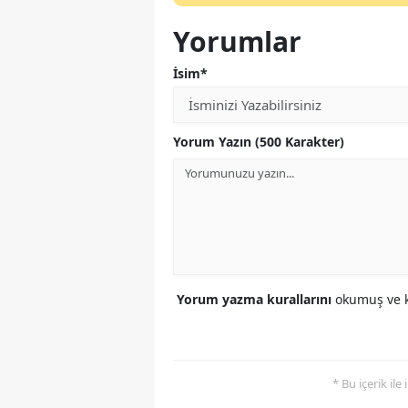
Yorumlar
İsim*
Yorum Yazın (500 Karakter)
Yorum yazma kurallarını
okumuş ve k
* Bu içerik ile