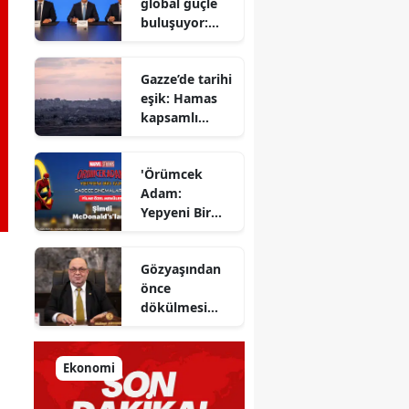
global güçle
gizlenen
buluşuyor:
detayları
Yapı Kredi ve
açıkladı
Azimut el
Gazze’de tarihi
sıkıştı
eşik: Hamas
kapsamlı
ateşkes
anlaşmasını
'Örümcek
onayladı
Adam:
Yepyeni Bir
Gün' efsane
kahraman
Gözyaşından
şimdi
önce
McDonald’s
dökülmesi
Türkiye’de
gereken ter:
Tarihin
milletlerin
Ekonomi
önüne
koyduğu