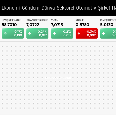
Ekonomi
Gündem
Dünya
Sektörel
Otomotiv
Şirket H
YUAN OFFSHORE
YUAN
RUBLE
İSVEÇ KRONU
BAE DIRHEM
7,0722
7,0715
0,5780
5,0130
12,9958
0.24%
0.21%
-0.34%
0.18%
0
0,017
0,015
0,002
0,009
0,