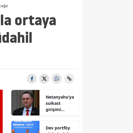
cağız
yla ortaya
dahil
Netanyahu’ya
suikast
girişimi
iddiası! İsrail
Savunma
Dev portföy
Bakanı