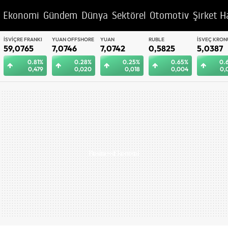
Ekonomi
Gündem
Dünya
Sektörel
Otomotiv
Şirket H
YUAN OFFSHORE
YUAN
RUBLE
İSVEÇ KRONU
BAE DIRHEM
7,0746
7,0742
0,5825
5,0387
12,9885
0.28%
0.25%
0.65%
0.68%
0.
0,020
0,018
0,004
0,034
0,