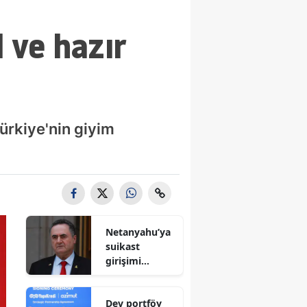
 ve hazır
Türkiye'nin giyim
Netanyahu’ya
suikast
girişimi
iddiası! İsrail
Savunma
Dev portföy
Bakanı