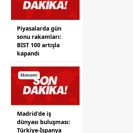
koyduğu
ayna!
Piyasalarda gün
sonu rakamları:
BIST 100 artışla
kapandı
Ekonomi
Madrid'de iş
dünyası buluşması:
Türkiye-İspanya