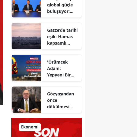
global güçle
gizlenen
buluşuyor:
detayları
Yapı Kredi ve
açıkladı
Azimut el
Gazze’de tarihi
sıkıştı
eşik: Hamas
kapsamlı
ateşkes
anlaşmasını
'Örümcek
onayladı
Adam:
Yepyeni Bir
Gün' efsane
kahraman
Gözyaşından
şimdi
önce
McDonald’s
dökülmesi
Türkiye’de
gereken ter:
Tarihin
milletlerin
Ekonomi
önüne