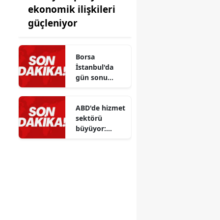
ekonomik ilişkileri
güçleniyor
Borsa
İstanbul'da
gün sonu
kazanç: BIST
100 endeksi
ABD'de hizmet
madencilik
sektörü
sektöründen
büyüyor:
destek aldı
Temmuz ayı
verileri dikkat
çekti