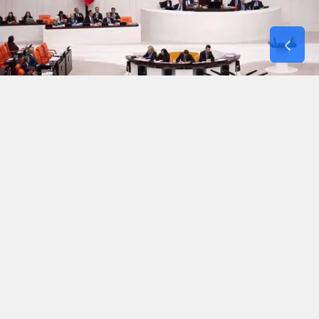
Türkiye Büyük Millet Meclisi (TBMM) Genel
Kurulu, suça sürüklenen çocuklara yönelik yasal
çerçeveyi baştan sona güncelleyen Çocuk
Koruma Kanunu ile Bazı Kanunlarda Değişiklik
Yapılmasına Dair Kanun Teklifi’ni gündemine aldı.
Yapılan kritik oturumda, düzenlemenin en temel
esaslarını belirleyen ilk iki madde oy çokluğuyla