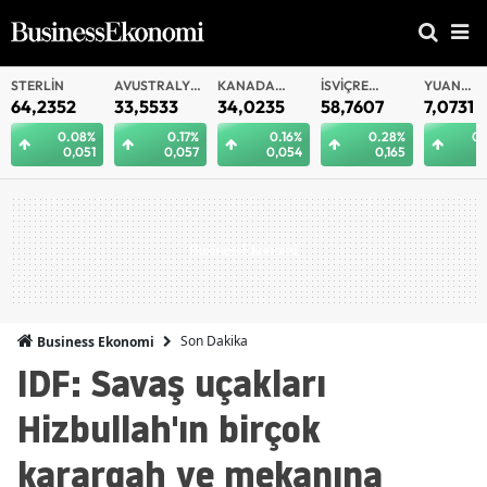
AVUSTRALYA
KANADA
İSVIÇRE
YUAN
YUAN
DOLARI
DOLARI
FRANKI
OFFSHORE
33,5533
34,0235
58,7607
7,0731
7,0721
%
0.17%
0.16%
0.28%
0.26%
1
0,057
0,054
0,165
0,018
Son Dakika
Business Ekonomi
IDF: Savaş uçakları
Hizbullah'ın birçok
karargah ve mekanına