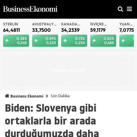
STERLIN
AVUSTRALYA
KANADA
İSVIÇRE
YUAN
DOLARI
DOLARI
FRANKI
OFFSHOR
64,4811
33,7500
34,2339
59,1179
7,0775
0.38%
0.69%
0.73%
0.82%
0.
0,245
0,233
0,250
0,485
0,
Son Dakika
Business Ekonomi
Biden: Slovenya gibi
ortaklarla bir arada
durduğumuzda daha