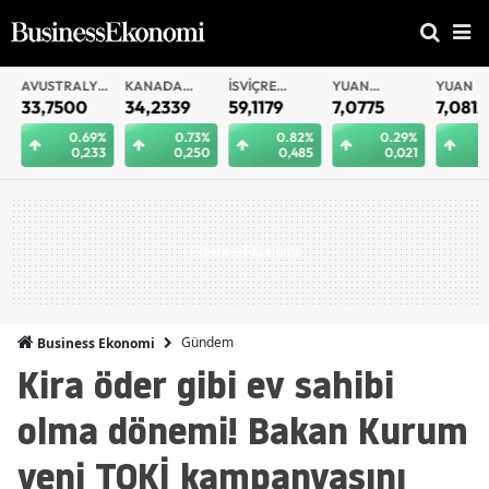
AVUSTRALYA
KANADA
İSVIÇRE
YUAN
YUAN
DOLARI
DOLARI
FRANKI
OFFSHORE
33,7500
34,2339
59,1179
7,0775
7,0812
0.69%
0.73%
0.82%
0.29%
0.
0,233
0,250
0,485
0,021
0
Gündem
Business Ekonomi
Kira öder gibi ev sahibi
olma dönemi! Bakan Kurum
yeni TOKİ kampanyasını