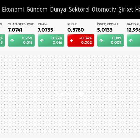
Ekonomi
Gündem
Dünya
Sektörel
Otomotiv
Şirket H
YUAN OFFSHORE
YUAN
RUBLE
İSVEÇ KRONU
BAE DIRHEM
7,0741
7,0735
0,5780
5,0133
12,9963
0.25%
0.22%
-0.34%
0.18%
0
0,018
0,016
0,002
0,009
0,