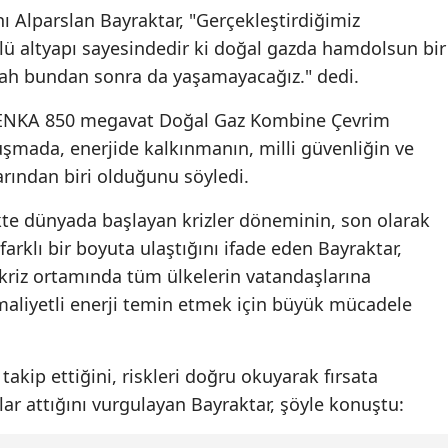
nı Alparslan Bayraktar, "Gerçekleştirdiğimiz
çlü altyapı sayesindedir ki doğal gazda hamdolsun bir
lah bundan sonra da yaşamayacağız." dedi.
e ENKA 850 megavat Doğal Gaz Kombine Çevrim
nuşmada, enerjide kalkınmanın, milli güvenliğin ve
rından biri olduğunu söyledi.
kte dünyada başlayan krizler döneminin, son olarak
arklı bir boyuta ulaştığını ifade eden Bayraktar,
 kriz ortamında tüm ülkelerin vatandaşlarına
 maliyetli enerji temin etmek için büyük mücadele
takip ettiğini, riskleri doğru okuyarak fırsata
ar attığını vurgulayan Bayraktar, şöyle konuştu: