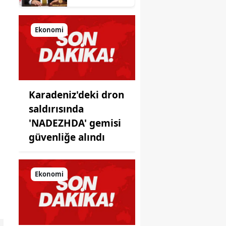
gereken ter:
Tarihin
milletlerin
Ekonomi
önüne
koyduğu
ayna!
Karadeniz'deki dron
saldırısında
'NADEZHDA' gemisi
güvenliğe alındı
Ekonomi