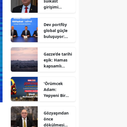
suikast
girişimi
iddiası! İsrail
Savunma
Dev portföy
Bakanı
global güçle
gizlenen
buluşuyor:
detayları
Yapı Kredi ve
açıkladı
Azimut el
Gazze’de tarihi
sıkıştı
eşik: Hamas
kapsamlı
ateşkes
anlaşmasını
'Örümcek
onayladı
Adam:
Yepyeni Bir
Gün' efsane
kahraman
Gözyaşından
şimdi
önce
McDonald’s
dökülmesi
Türkiye’de