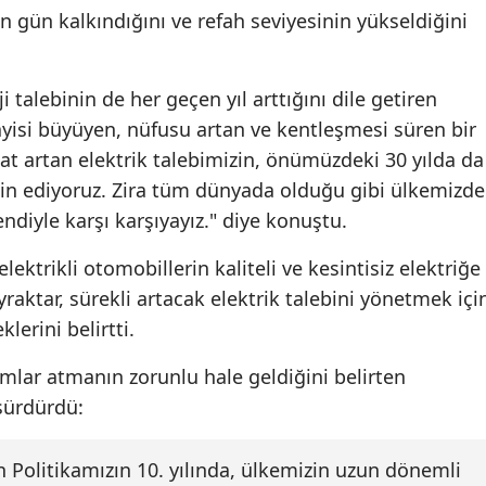
n gün kalkındığını ve refah seviyesinin yükseldiğini
 talebinin de her geçen yıl arttığını dile getiren
ayisi büyüyen, nüfusu artan ve kentleşmesi süren bir
kat artan elektrik talebimizin, önümüzdeki 30 yılda da
in ediyoruz. Zira tüm dünyada olduğu gibi ülkemizde
ndiyle karşı karşıyayız." diye konuştu.
lektrikli otomobillerin kaliteli ve kesintisiz elektriğe
aktar, sürekli artacak elektrik talebini yönetmek içi
erini belirtti.
dımlar atmanın zorunlu hale geldiğini belirten
sürdürdü:
en Politikamızın 10. yılında, ülkemizin uzun dönemli