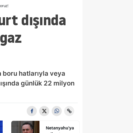
oruz!
urt dışında
 gaz
 boru hatlarıyla veya
 dışında günlük 22 milyon
Netanyahu’ya