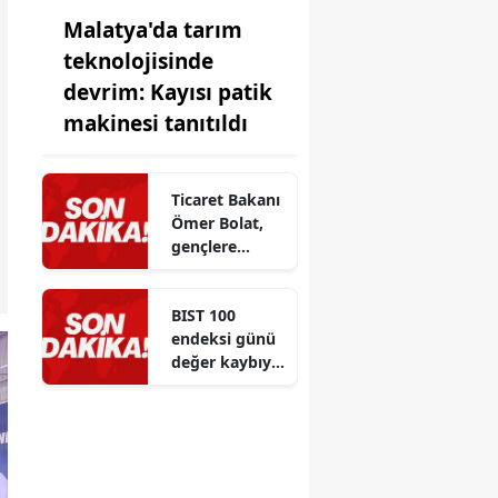
Malatya'da tarım
teknolojisinde
devrim: Kayısı patik
makinesi tanıtıldı
Ticaret Bakanı
Ömer Bolat,
gençlere
eğitim ve
kariyer
BIST 100
tercihlerinde
endeksi günü
önemli
değer kaybıyla
tavsiyeler
kapattı
verdi