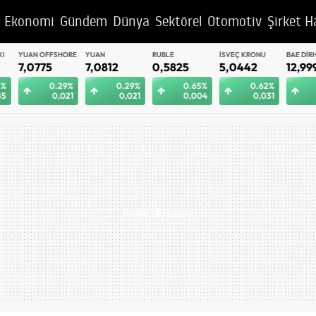
Ekonomi
Gündem
Dünya
Sektörel
Otomotiv
Şirket H
YUAN OFFSHORE
YUAN
RUBLE
İSVEÇ KRONU
BAE DIRHEM
7,0775
7,0812
0,5825
5,0442
12,9992
0.29%
0.29%
0.65%
0.62%
0.
0,021
0,021
0,004
0,031
0,