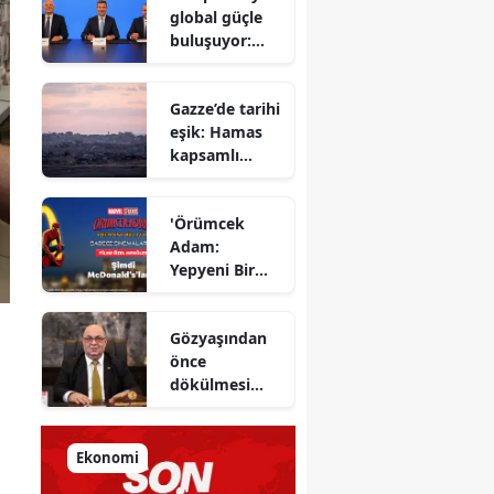
global güçle
gizlenen
buluşuyor:
detayları
Yapı Kredi ve
açıkladı
Azimut el
Gazze’de tarihi
sıkıştı
eşik: Hamas
kapsamlı
ateşkes
anlaşmasını
'Örümcek
onayladı
Adam:
Yepyeni Bir
Gün' efsane
kahraman
Gözyaşından
şimdi
önce
McDonald’s
dökülmesi
Türkiye’de
gereken ter:
Tarihin
milletlerin
Ekonomi
önüne