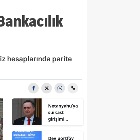
 Bankacılık
viz hesaplarında parite
Netanyahu’ya
suikast
girişimi
iddiası! İsrail
Savunma
Dev portföy
Bakanı