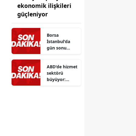
ekonomik ilişkileri
güçleniyor
Borsa
İstanbul'da
gün sonu
kazanç: BIST
100 endeksi
ABD'de hizmet
madencilik
sektörü
sektöründen
büyüyor:
destek aldı
Temmuz ayı
verileri dikkat
çekti