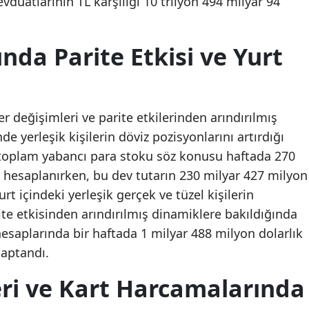
evduatlarının TL karşılığı 10 trilyon 494 milyar 94
.
nda Parite Etkisi ve Yurt
r değişimleri ve parite etkilerinden arındırılmış
nde yerleşik kişilerin döviz pozisyonlarını artırdığı
toplam yabancı para stoku söz konusu haftada 270
 hesaplanırken, bu dev tutarın 230 milyar 427 milyon
rt içindeki yerleşik gerçek ve tüzel kişilerin
ite etkisinden arındırılmış dinamiklere bakıldığında
z hesaplarında bir haftada 1 milyar 488 milyon dolarlık
saptandı.
eri ve Kart Harcamalarında