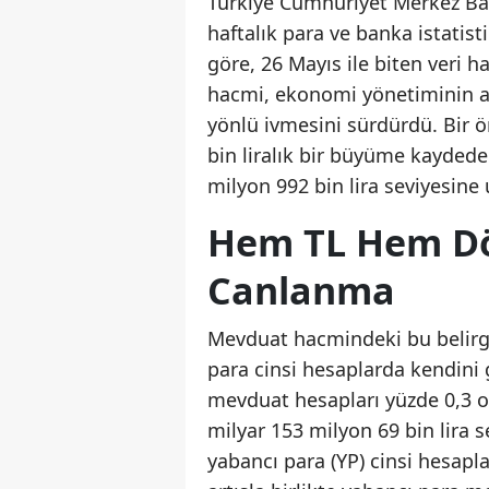
Türkiye Cumhuriyet Merkez Ban
haftalık para ve banka istatist
göre, 26 Mayıs ile biten veri
hacmi, ekonomi yönetiminin att
yönlü ivmesini sürdürdü. Bir ö
bin liralık bir büyüme kayded
milyon 992 bin lira seviyesine u
Hem TL Hem Dö
Canlanma
Mevduat hacmindeki bu belirg
para cinsi hesaplarda kendini gö
mevduat hesapları yüzde 0,3 or
milyar 153 milyon 69 bin lira se
yabancı para (YP) cinsi hesaplar