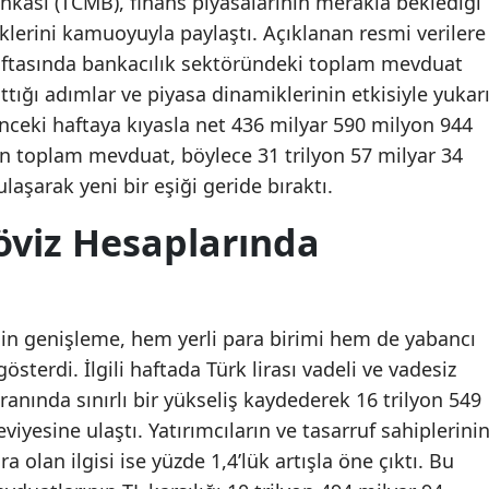
kası (TCMB), finans piyasalarının merakla beklediği
iklerini kamuoyuyla paylaştı. Açıklanan resmi verilere
 haftasında bankacılık sektöründeki toplam mevduat
ığı adımlar ve piyasa dinamiklerinin etkisiyle yukar
nceki haftaya kıyasla net 436 milyar 590 milyon 944
en toplam mevduat, böylece 31 trilyon 57 milyar 34
laşarak yeni bir eşiği geride bıraktı.
viz Hesaplarında
in genişleme, hem yerli para birimi hem de yabancı
sterdi. İlgili haftada Türk lirası vadeli ve vadesiz
anında sınırlı bir yükseliş kaydederek 16 trilyon 549
viyesine ulaştı. Yatırımcıların ve tasarruf sahiplerini
a olan ilgisi ise yüzde 1,4’lük artışla öne çıktı. Bu