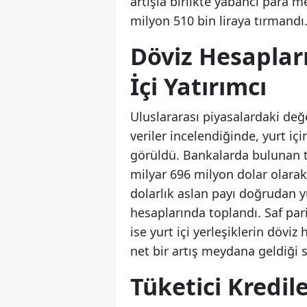
artışla birlikte yabancı para m
milyon 510 bin liraya tırmandı
Döviz Hesapları
İçi Yatırımcı
Uluslararası piyasalardaki değe
veriler incelendiğinde, yurt içi
görüldü. Bankalarda bulunan 
milyar 696 milyon dolar olarak
dolarlık aslan payı doğrudan yu
hesaplarında toplandı. Saf par
ise yurt içi yerleşiklerin dövi
net bir artış meydana geldiği 
Tüketici Kredil