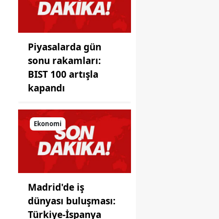
koyduğu
ayna!
ı
Piyasalarda gün
sonu rakamları:
BIST 100 artışla
kapandı
Ekonomi
Madrid'de iş
n
dünyası buluşması:
Türkiye-İspanya