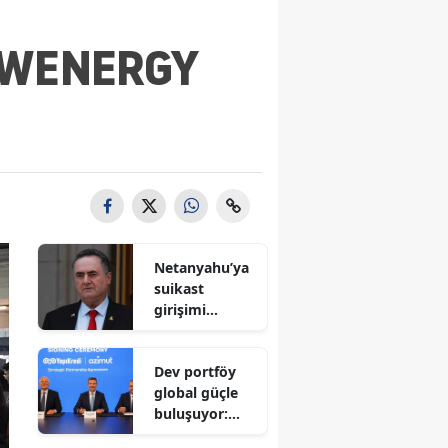
rı WENERGY
Netanyahu’ya
suikast
girişimi
iddiası! İsrail
Savunma
Dev portföy
Bakanı
global güçle
gizlenen
buluşuyor:
detayları
Yapı Kredi ve
açıkladı