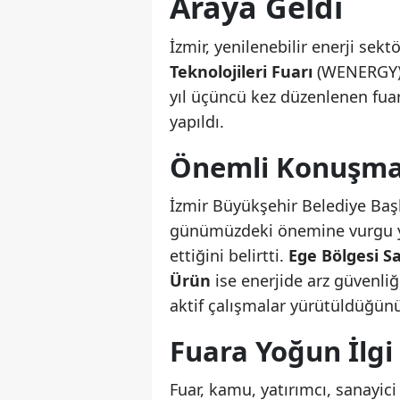
Araya Geldi
İzmir, yenilenebilir enerji se
Teknolojileri Fuarı
(WENERGY) i
yıl üçüncü kez düzenlenen fuarı
yapıldı.
Önemli Konuşmala
İzmir Büyükşehir Belediye Ba
günümüzdeki önemine vurgu ya
ettiğini belirtti.
Ege Bölgesi S
Ürün
ise enerjide arz güvenliğ
aktif çalışmalar yürütüldüğünü 
Fuara Yoğun İlgi
Fuar, kamu, yatırımcı, sanayici 