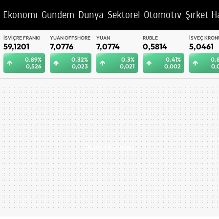
Ekonomi
Gündem
Dünya
Sektörel
Otomotiv
Şirket H
YUAN OFFSHORE
YUAN
RUBLE
İSVEÇ KRONU
BAE DIRHEM
7,0776
7,0774
0,5814
5,0461
12,9949
0.32%
0.3%
0.41%
0.85%
0.
0,023
0,021
0,002
0,043
0,