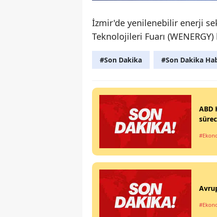
İzmir'de yenilenebilir enerji s
Teknolojileri Fuarı (WENERGY) k
#Son Dakika
#Son Dakika Hab
ABD H
sürec
#Ekon
Avrup
#Ekon