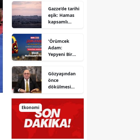
Azimut el
Gazze’de tarihi
sıkıştı
eşik: Hamas
kapsamlı
ateşkes
anlaşmasını
'Örümcek
onayladı
Adam:
Yepyeni Bir
Gün' efsane
kahraman
Gözyaşından
şimdi
önce
McDonald’s
dökülmesi
Türkiye’de
gereken ter:
Tarihin
milletlerin
Ekonomi
önüne
koyduğu
ayna!