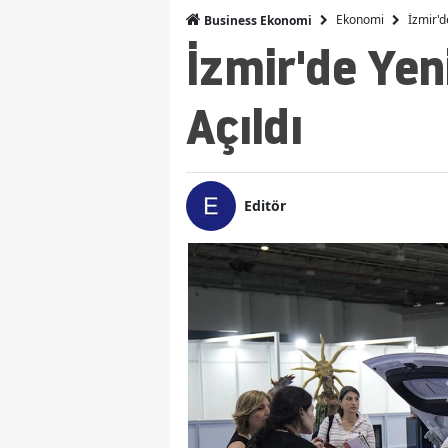
Ekonomi
İzmir'd
Business Ekonomi
İzmir'de Yen
Açıldı
Editör