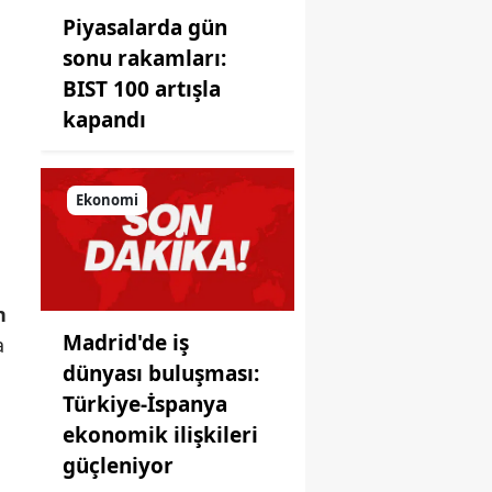
Piyasalarda gün
sonu rakamları:
BIST 100 artışla
kapandı
Ekonomi
n
Madrid'de iş
a
dünyası buluşması:
Türkiye-İspanya
ekonomik ilişkileri
güçleniyor