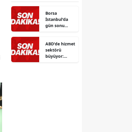
Borsa
İstanbul'da
gün sonu
kazanç: BIST
100 endeksi
ABD'de hizmet
madencilik
sektörü
sektöründen
büyüyor:
j
destek aldı
Temmuz ayı
verileri dikkat
çekti