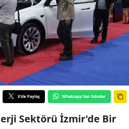
X'de Paylaş
Whatsapp'tan Gönder
erji Sektörü İzmir'de Bir