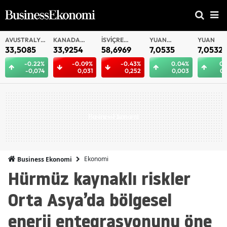
AVUSTRALYA
KANADA
İSVIÇRE
YUAN
YUAN
DOLARI
DOLARI
FRANKI
OFFSHORE
33,5085
33,9254
58,6969
7,0535
7,0532
-0.22%
-0.09%
-0.43%
0.04%
0.
-0,074
0,031
0,252
0,003
0,
Ekonomi
Business Ekonomi
Hürmüz kaynaklı riskler
Orta Asya’da bölgesel
enerji entegrasyonunu öne