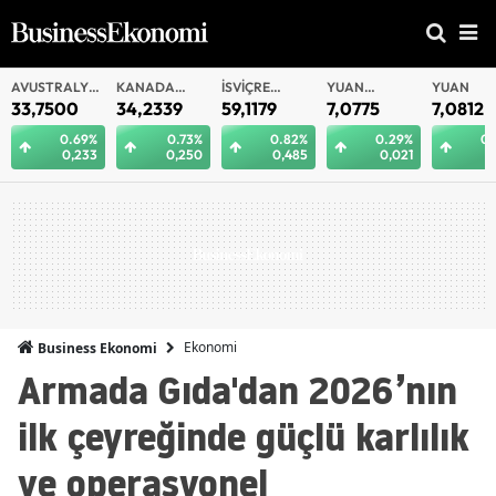
LYA
KANADA
İSVIÇRE
YUAN
YUAN
RUBL
DOLARI
FRANKI
OFFSHORE
34,2339
59,1179
7,0775
7,0812
0,58
69%
0.73%
0.82%
0.29%
0.29%
233
0,250
0,485
0,021
0,021
Ekonomi
Business Ekonomi
Armada Gıda'dan 2026’nın
ilk çeyreğinde güçlü karlılık
ve operasyonel