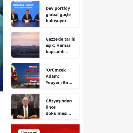
Savunma
Dev portföy
Bakanı
global güçle
gizlenen
buluşuyor:
detayları
Yapı Kredi ve
açıkladı
Azimut el
Gazze’de tarihi
sıkıştı
eşik: Hamas
kapsamlı
ateşkes
anlaşmasını
'Örümcek
onayladı
Adam:
Yepyeni Bir
Gün' efsane
kahraman
Gözyaşından
şimdi
önce
McDonald’s
dökülmesi
Türkiye’de
gereken ter:
Tarihin
milletlerin
Ekonomi