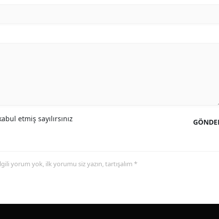
abul etmiş sayılırsınız
GÖNDE
 ilgili yorum yok, ilk yorumu siz yazın, tartışalım *