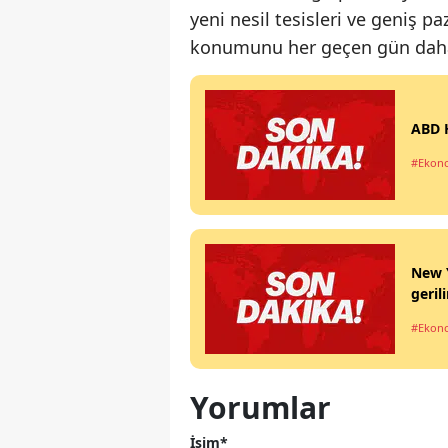
yeni nesil tesisleri ve geniş p
konumunu her geçen gün daha 
ABD H
#Ekon
New Y
geril
#Ekon
Yorumlar
İsim*