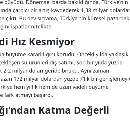
lde büyüdü. Dönemsel bazda bakıldığında, Türkiye'nin
nında çarpıcı bir artış kaydederek 1,38 milyar dolarda
ine çıktı. Bu dev sıçrama, Türkiye'nin küresel pazardak
ını ispatlar nitelikte.
ndi Hız Kesmiyor
a da büyüme kararlılığını korudu. Önceki yılda yaklaşık
ekleşen su ürünleri dış satımı, son bir yılda yüzde
ek 2,2 milyar doları geride bıraktı. Aynı zaman
pazarı 172 milyar dolardan yüzde 7'lik bir genişlemeyl
Türkiye hem yıllık hem de uzun vadeli büyüme
ne fark atmayı başardı.
ığı'ndan Katma Değerli