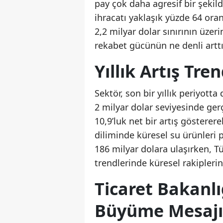
pay çok daha agresif bir şeki
ihracatı yaklaşık yüzde 64 ora
2,2 milyar dolar sınırının üzer
rekabet gücünün ne denli arttığ
Yıllık Artış Tre
Sektör, son bir yıllık periyott
2 milyar dolar seviyesinde gerç
10,9’luk net bir artış gösterer
diliminde küresel su ürünleri 
186 milyar dolara ulaşırken, 
trendlerinde küresel rakipleri
Ticaret Bakanl
Büyüme Mesajı