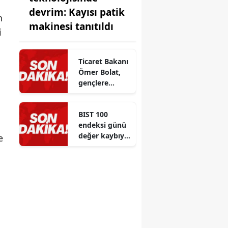
devrim: Kayısı patik
n
makinesi tanıtıldı
i
Ticaret Bakanı
Ömer Bolat,
gençlere
eğitim ve
kariyer
BIST 100
tercihlerinde
endeksi günü
önemli
değer kaybıyla
tavsiyeler
e
kapattı
verdi