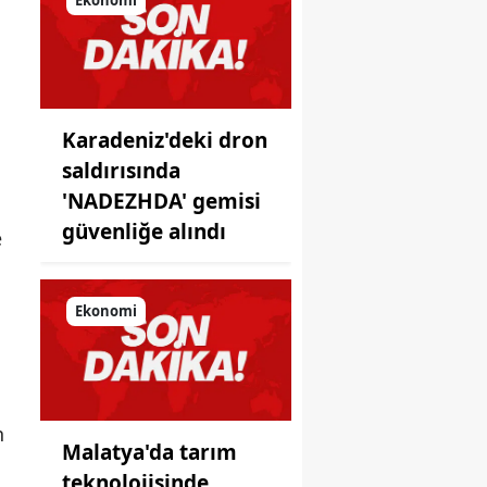
önüne
koyduğu
ayna!
Karadeniz'deki dron
saldırısında
'NADEZHDA' gemisi
güvenliğe alındı
e
Ekonomi
n
Malatya'da tarım
teknolojisinde