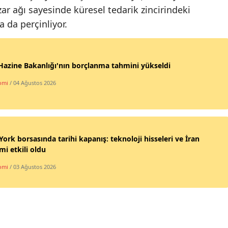
azar ağı sayesinde küresel tedarik zincirindeki
da perçinliyor.
azine Bakanlığı'nın borçlanma tahmini yükseldi
omi
/ 04 Ağustos 2026
ork borsasında tarihi kapanış: teknoloji hisseleri ve İran
imi etkili oldu
omi
/ 03 Ağustos 2026