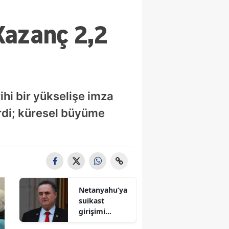
 Kazanç 2,2
ihi bir yükselişe imza
erdi; küresel büyüme
Netanyahu’ya
suikast
girişimi
iddiası! İsrail