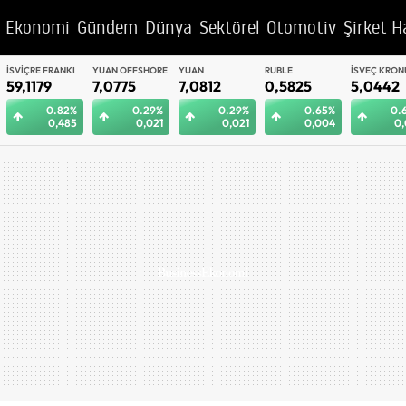
Ekonomi
Gündem
Dünya
Sektörel
Otomotiv
Şirket H
YUAN OFFSHORE
YUAN
RUBLE
İSVEÇ KRONU
BAE DIRHEM
7,0775
7,0812
0,5825
5,0442
12,9992
0.29%
0.29%
0.65%
0.62%
0.
0,021
0,021
0,004
0,031
0,