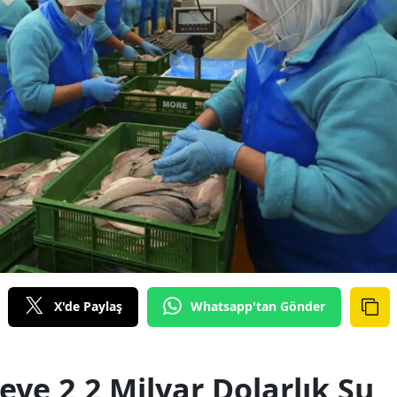
X'de Paylaş
Whatsapp'tan Gönder
eye 2,2 Milyar Dolarlık Su