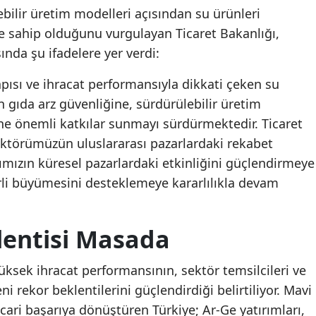
ebilir üretim modelleri açısından su ürünleri
e sahip olduğunu vurgulayan Ticaret Bakanlığı,
ında şu ifadelere yer verdi:
apısı ve ihracat performansıyla dikkati çeken su
 gıda arz güvenliğine, sürdürülebilir üretim
ne önemli katkılar sunmayı sürdürmektedir. Ticaret
ektörümüzün uluslararası pazarlardaki rekabet
ımızın küresel pazarlardaki etkinliğini güçlendirmeye
i büyümesini desteklemeye kararlılıkla devam
lentisi Masada
yüksek ihracat performansının, sektör temsilcileri ve
 rekor beklentilerini güçlendirdiği belirtiliyor. Mavi
cari başarıya dönüştüren Türkiye; Ar-Ge yatırımları,