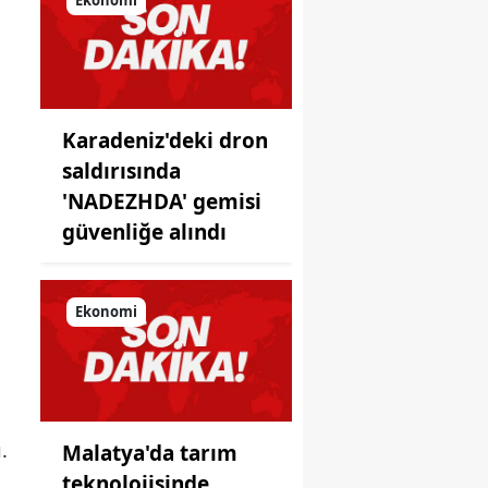
önüne
koyduğu
ayna!
Karadeniz'deki dron
saldırısında
'NADEZHDA' gemisi
güvenliğe alındı
Ekonomi
.
Malatya'da tarım
teknolojisinde