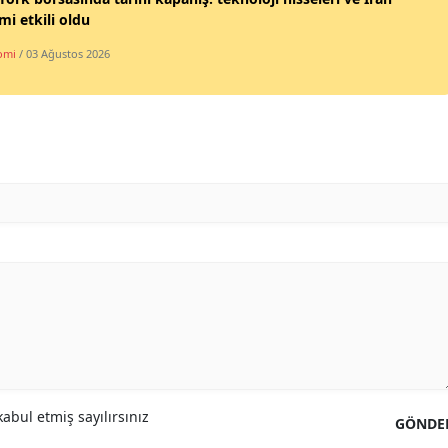
imi etkili oldu
omi
/ 03 Ağustos 2026
abul etmiş sayılırsınız
GÖNDE