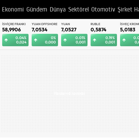
Ekonomi
Gündem
Dünya
Sektörel
Otomotiv
Şirket H
YUAN OFFSHORE
YUAN
RUBLE
İSVEÇ KRONU
BAE DIRHEM
7,0534
7,0527
0,5874
5,0183
12,9613
0%
0.01%
0.19%
0.02%
0.
0,000
0,001
0,001
0,001
0,