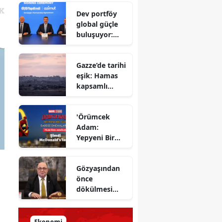
Savunma
Dev portföy
Bakanı
global güçle
gizlenen
buluşuyor:
detayları
Yapı Kredi ve
açıkladı
Azimut el
Gazze’de tarihi
sıkıştı
eşik: Hamas
kapsamlı
ateşkes
anlaşmasını
'Örümcek
onayladı
Adam:
Yepyeni Bir
Gün' efsane
kahraman
Gözyaşından
şimdi
önce
McDonald’s
dökülmesi
Türkiye’de
gereken ter:
Tarihin
milletlerin
Ekonomi