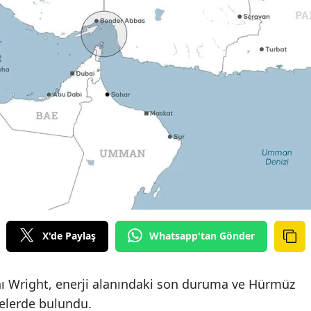
X'de Paylaş
Whatsapp'tan Gönder
ı Wright, enerji alanındaki son duruma ve Hürmüz
melerde bulundu.