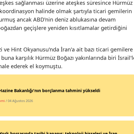
teşkes sağlanması üzerine ateşkes süresince Hürmüz
koordinasyon halinde olmak şartıyla ticari gemilerin
yurmuş ancak ABD'nin deniz ablukasına devam
oğazdan geçişlere yeniden kısıtlamalar getirdiğini
ve Hint Okyanusu'nda İran'a ait bazı ticari gemilere
 buna karşılık Hürmüz Boğazı yakınlarında biri İsrail'l
hale ederek el koymuştu.
azine Bakanlığı'nın borçlanma tahmini yükseldi
omi
/ 04 Ağustos 2026
ork borsasında tarihi kapanış: teknoloji hisseleri ve İran