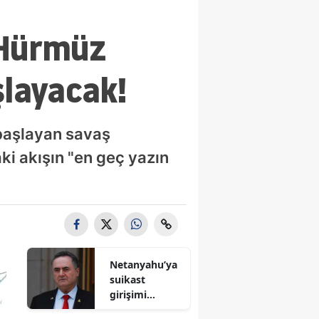
 Hürmüz
şlayacak!
a başlayan savaş
ki akışın "en geç yazın
Netanyahu’ya
suikast
girişimi
iddiası! İsrail