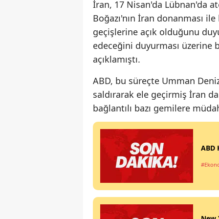
İran, 17 Nisan'da Lübnan'da a
Boğazı'nın İran donanması ile 
geçişlerine açık olduğunu du
edeceğini duyurması üzerine b
açıklamıştı.
ABD, bu süreçte Umman Denizi 
saldırarak ele geçirmiş İran da
bağlantılı bazı gemilere müda
ABD H
#Ekon
New Y