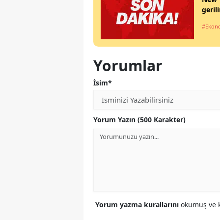
geril
#Ekon
Yorumlar
İsim*
Yorum Yazın (500 Karakter)
Yorum yazma kurallarını
okumuş ve k