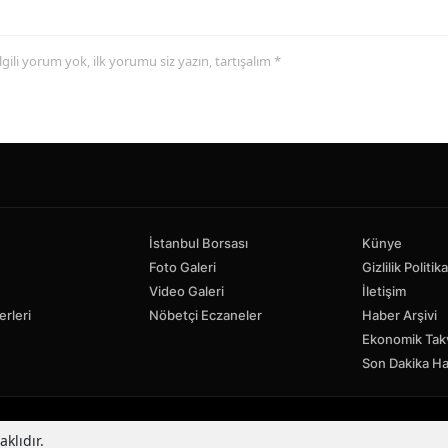
 ilgili yorum yok, ilk yorumu siz yazın, tartışalım *
İstanbul Borsası
Künye
Foto Galeri
Gizlilik Politika
Video Galeri
İletişim
erleri
Nöbetçi Eczaneler
Haber Arşivi
Ekonomik Tak
Son Dakika Ha
klıdır.