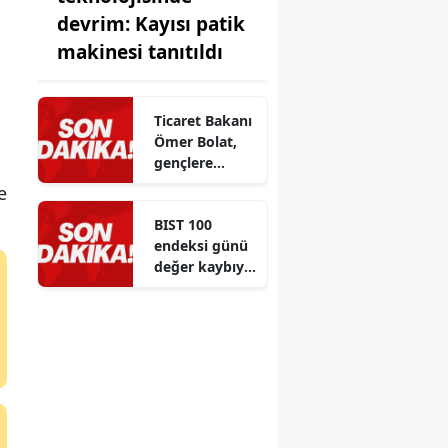
devrim: Kayısı patik
makinesi tanıtıldı
Ticaret Bakanı
Ömer Bolat,
gençlere
eğitim ve
e
kariyer
BIST 100
tercihlerinde
endeksi günü
önemli
değer kaybıyla
tavsiyeler
kapattı
verdi