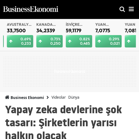
AVUSTRALYA
KANADA
İSVIÇRE
YUAN
YUAN
DOLARI
DOLARI
FRANKI
OFFSHORE
33,7500
34,2339
59,1179
7,0775
7,0812
0.69%
0.73%
0.82%
0.29%
0.
0,233
0,250
0,485
0,021
0
Videolar
Dünya
Business Ekonomi
Yapay zeka devlerine şok
tasarı: Şirketlerin yarısı
halkın olacak